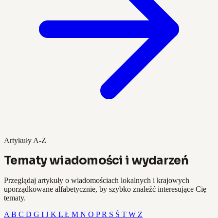
Artykuły A-Z
Tematy wiadomości i wydarzeń
Przeglądaj artykuły o wiadomościach lokalnych i krajowych
uporządkowane alfabetycznie, by szybko znaleźć interesujące Cię
tematy.
A
B
C
D
G
I
J
K
L
Ł
M
N
O
P
R
S
Ś
T
W
Z