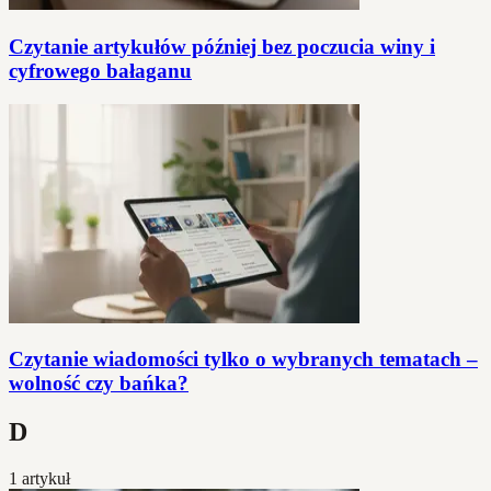
Czytanie artykułów później bez poczucia winy i
cyfrowego bałaganu
Czytanie wiadomości tylko o wybranych tematach –
wolność czy bańka?
D
1 artykuł