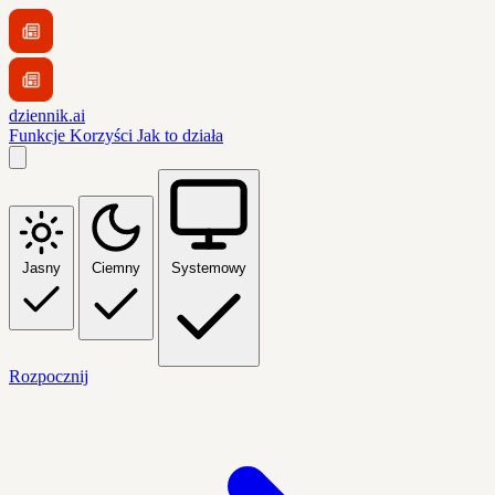
dziennik.ai
Funkcje
Korzyści
Jak to działa
Jasny
Ciemny
Systemowy
Rozpocznij