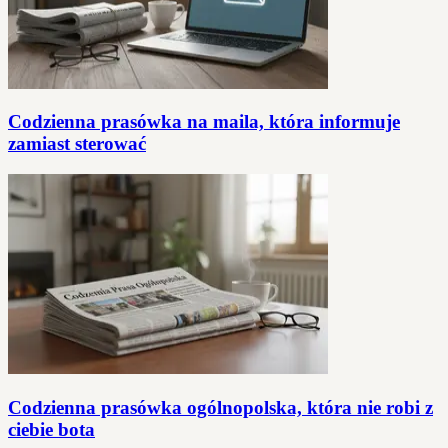
Codzienna prasówka na maila, która informuje
zamiast sterować
Codzienna prasówka ogólnopolska, która nie robi z
ciebie bota