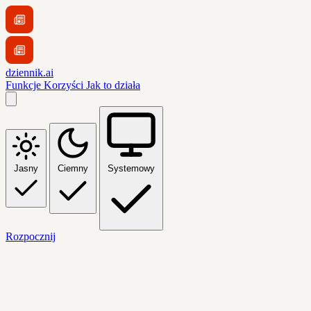
dziennik.ai
Funkcje
Korzyści
Jak to działa
Jasny
Ciemny
Systemowy
Rozpocznij