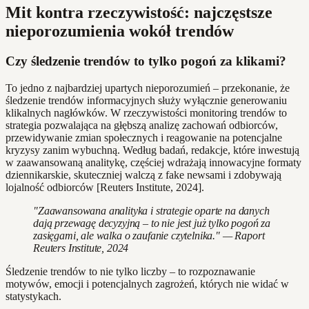
Mit kontra rzeczywistość: najczęstsze
nieporozumienia wokół trendów
Czy śledzenie trendów to tylko pogoń za klikami?
To jedno z najbardziej upartych nieporozumień – przekonanie, że
śledzenie trendów informacyjnych służy wyłącznie generowaniu
klikalnych nagłówków. W rzeczywistości monitoring trendów to
strategia pozwalająca na głębszą analizę zachowań odbiorców,
przewidywanie zmian społecznych i reagowanie na potencjalne
kryzysy zanim wybuchną. Według badań, redakcje, które inwestują
w zaawansowaną analitykę, częściej wdrażają innowacyjne formaty
dziennikarskie, skuteczniej walczą z fake newsami i zdobywają
lojalność odbiorców [Reuters Institute, 2024].
"Zaawansowana analityka i strategie oparte na danych
dają przewagę decyzyjną – to nie jest już tylko pogoń za
zasięgami, ale walka o zaufanie czytelnika." — Raport
Reuters Institute, 2024
Śledzenie trendów to nie tylko liczby – to rozpoznawanie
motywów, emocji i potencjalnych zagrożeń, których nie widać w
statystykach.