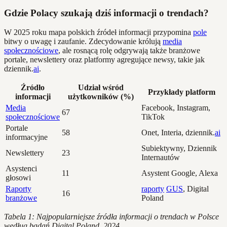
Gdzie Polacy szukają dziś informacji o trendach?
W 2025 roku mapa polskich źródeł informacji przypomina
pole
bitwy o uwagę i zaufanie. Zdecydowanie królują
media
społecznościowe
, ale rosnącą rolę odgrywają także branżowe
portale, newslettery oraz platformy agregujące newsy, takie jak
dziennik.
ai
.
Źródło
Udział wśród
Przykłady platform
informacji
użytkowników (%)
Media
Facebook, Instagram,
67
społecznościowe
TikTok
Portale
58
Onet, Interia, dziennik.
ai
informacyjne
Subiektywny, Dziennik
Newslettery
23
Internautów
Asystenci
11
Asystent Google, Alexa
głosowi
Raporty
raporty
GUS
, Digital
16
branżowe
Poland
Tabela 1: Najpopularniejsze źródła informacji o trendach w Polsce
według badań Digital Poland, 2024.