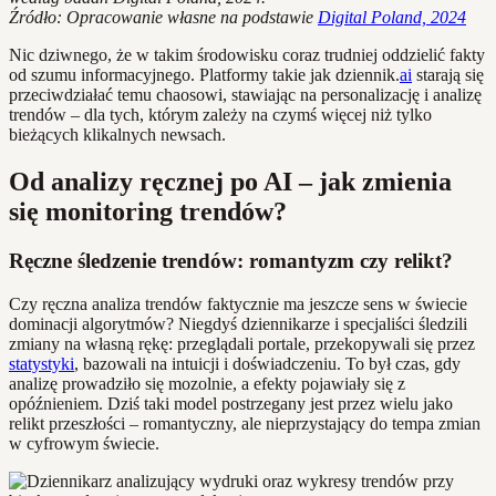
Źródło: Opracowanie własne na podstawie
Digital Poland, 2024
Nic dziwnego, że w takim środowisku coraz trudniej oddzielić fakty
od szumu informacyjnego. Platformy takie jak dziennik.
ai
starają się
przeciwdziałać temu chaosowi, stawiając na personalizację i analizę
trendów – dla tych, którym zależy na czymś więcej niż tylko
bieżących klikalnych newsach.
Od analizy ręcznej po AI – jak zmienia
się monitoring trendów?
Ręczne śledzenie trendów: romantyzm czy relikt?
Czy ręczna analiza trendów faktycznie ma jeszcze sens w świecie
dominacji algorytmów? Niegdyś dziennikarze i specjaliści śledzili
zmiany na własną rękę: przeglądali portale, przekopywali się przez
statystyki
, bazowali na intuicji i doświadczeniu. To był czas, gdy
analizę prowadziło się mozolnie, a efekty pojawiały się z
opóźnieniem. Dziś taki model postrzegany jest przez wielu jako
relikt przeszłości – romantyczny, ale nieprzystający do tempa zmian
w cyfrowym świecie.