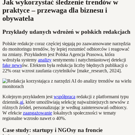
Jak wykorzystać śledzenie trendów w
praktyce – przewaga dla biznesu i
obywatela
Przykłady udanych wdrożeń w polskich redakcjach
Polskie redakcje coraz częściej sięgają po zaawansowane narzędzia
do monitoringu trendów, by lepiej rozumieć odbiorców i reagować
na zmiany. Przykładem jest Polska Agencja Prasowa, która
wdrożyła systemy
analizy
sentymentu i natychmiastowej detekcji
fake news
ów. Efektem była redukcja liczby błędnych publikacji o
22% oraz wzrost zaufania czytelników [make_research, 2024].
Kolejnym przykładem jest
współpraca
redakcji z platformami typu
dziennik.
ai
, które umożliwiają selekcję najważniejszych newsów z
różnych źródeł, personalizując je według zainteresowań odbiorcy.
W efekcie
zaangażowanie
lokalnych społeczności w tematy
regionalne wzrosło nawet o 40%.
Case study: startupy i NGOsy na froncie