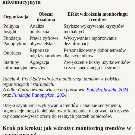
informacyjnym
Obszar
Efekt wdrożenia monitoringu
Organizacja
działania
trendów
Polityka
Analiza
Szybsze wykrywanie kryzysów
Insight
polityczna
medialnych
Fundacja
Prawa cyfrowe,
Wykrywanie i raportowanie
Panoptykon
obywatelskie
dezinformacji
Reportaże
Personalizowany dobór tematów
Outriders
międzynarodowe
dla czytelników
Startupy
Agregacja
Zwiększenie liczby użytkowników
informacyjne
newsów
i czasu spędzanego na stronie
Tabela 4: Przykłady wdrożeń monitoringu trendów w polskich
organizacjach i startupach.
Źródło: Opracowanie własne na podstawie
Polityka Insight, 2024
oraz
Fundacja Panoptykon, 2024
Dzięki szybkiemu wykrywaniu trendów i analizie sentymentu,
organizacje mogą lepiej planować kampanie, reagować na kryzysy
czy dostosowywać ofertę do realnych potrzeb odbiorców.
Krok po kroku: jak wdrożyć monitoring trendów w
swojej pracy?