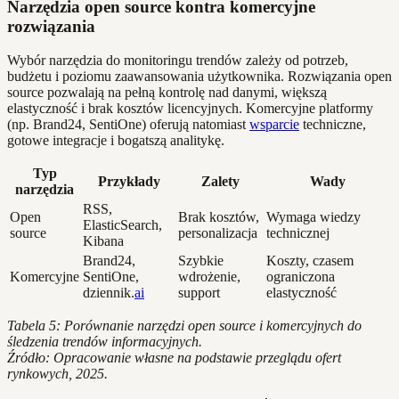
Narzędzia open source kontra komercyjne
rozwiązania
Wybór narzędzia do monitoringu trendów zależy od potrzeb,
budżetu i poziomu zaawansowania użytkownika. Rozwiązania open
source pozwalają na pełną kontrolę nad danymi, większą
elastyczność i brak kosztów licencyjnych. Komercyjne platformy
(np. Brand24, SentiOne) oferują natomiast
wsparcie
techniczne,
gotowe integracje i bogatszą analitykę.
Typ
Przykłady
Zalety
Wady
narzędzia
RSS,
Open
Brak kosztów,
Wymaga wiedzy
ElasticSearch,
source
personalizacja
technicznej
Kibana
Brand24,
Szybkie
Koszty, czasem
Komercyjne
SentiOne,
wdrożenie,
ograniczona
dziennik.
ai
support
elastyczność
Tabela 5: Porównanie narzędzi open source i komercyjnych do
śledzenia trendów informacyjnych.
Źródło: Opracowanie własne na podstawie przeglądu ofert
rynkowych, 2025.