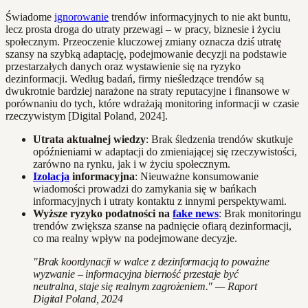
Świadome
ignorowanie
trendów informacyjnych to nie akt buntu,
lecz prosta droga do utraty przewagi – w pracy, biznesie i życiu
społecznym. Przeoczenie kluczowej zmiany oznacza dziś utratę
szansy na szybką adaptację, podejmowanie decyzji na podstawie
przestarzałych danych oraz wystawienie się na ryzyko
dezinformacji. Według badań, firmy nieśledzące trendów są
dwukrotnie bardziej narażone na straty reputacyjne i finansowe w
porównaniu do tych, które wdrażają monitoring informacji w czasie
rzeczywistym [Digital Poland, 2024].
Utrata aktualnej wiedzy
: Brak śledzenia trendów skutkuje
opóźnieniami w adaptacji do zmieniającej się rzeczywistości,
zarówno na rynku, jak i w życiu społecznym.
Izolacja
informacyjna
: Nieuważne konsumowanie
wiadomości prowadzi do zamykania się w bańkach
informacyjnych i utraty kontaktu z innymi perspektywami.
Wyższe ryzyko podatności na
fake news
: Brak monitoringu
trendów zwiększa szanse na padnięcie ofiarą dezinformacji,
co ma realny wpływ na podejmowane decyzje.
"Brak koordynacji w walce z dezinformacją to poważne
wyzwanie – informacyjna bierność przestaje być
neutralna, staje się realnym zagrożeniem." — Raport
Digital Poland, 2024