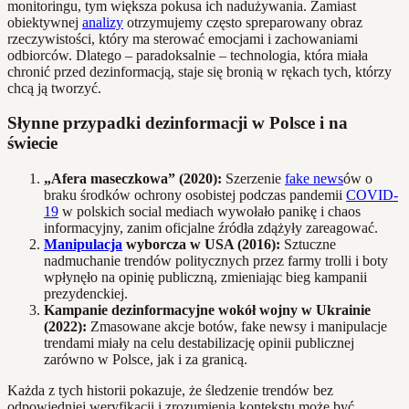
monitoringu, tym większa pokusa ich nadużywania. Zamiast
obiektywnej
analizy
otrzymujemy często spreparowany obraz
rzeczywistości, który ma sterować emocjami i zachowaniami
odbiorców. Dlatego – paradoksalnie – technologia, która miała
chronić przed dezinformacją, staje się bronią w rękach tych, którzy
chcą ją tworzyć.
Słynne przypadki dezinformacji w Polsce i na
świecie
„Afera maseczkowa” (2020):
Szerzenie
fake news
ów o
braku środków ochrony osobistej podczas pandemii
COVID-
19
w polskich social mediach wywołało panikę i chaos
informacyjny, zanim oficjalne źródła zdążyły zareagować.
Manipulacja
wyborcza w USA (2016):
Sztuczne
nadmuchanie trendów politycznych przez farmy trolli i boty
wpłynęło na opinię publiczną, zmieniając bieg kampanii
prezydenckiej.
Kampanie dezinformacyjne wokół wojny w Ukrainie
(2022):
Zmasowane akcje botów, fake newsy i manipulacje
trendami miały na celu destabilizację opinii publicznej
zarówno w Polsce, jak i za granicą.
Każda z tych historii pokazuje, że śledzenie trendów bez
odpowiedniej weryfikacji i zrozumienia kontekstu może być