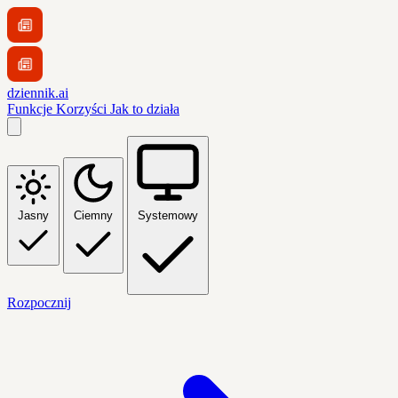
dziennik.ai
Funkcje
Korzyści
Jak to działa
Jasny
Ciemny
Systemowy
Rozpocznij