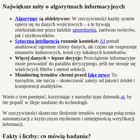
Największe mity o algorytmach informacyjnych
Algorytmy
są obiektywne:
W rzeczywistości każdy system
opiera się na danych wejściowych – a te bywają
zniekształcone przez ludzkie
uprzedzenia
, zarówno twórców,
jak i użytkowników.
Sztuczna inteligencja
rozumie kontekst:
AI
potrafi
analizować ogromne zbiory danych, ale często nie rozpoznaje
niuansów kulturowych, ironii czy lokalnych kontekstów.
Więcej danych = lepsze decyzje:
Przeciążenie informacyjne
może prowadzić do paraliżu decyzyjnego, jeśli nie stosuje się
właściwych filtrów i metod selekcji.
Monitoring trendów chroni przed
fake news
:
To
narzędzie, nie tarcza – skuteczność zależy od jakości źródeł i
kompetencji analityków.
Warto o tym pamiętać, korzystając z narzędzi typu dziennik.
ai
, by
nie popaść w ślepe zaufanie do technologii.
W rzeczywistości skuteczne śledzenie trendów wymaga połączenia
automatyzacji z krytycznym myśleniem i umiejętnością weryfikacji
informacji.
Fakty i liczby: co mówią badania?