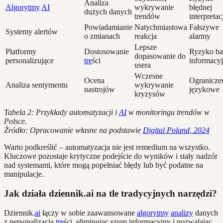
Analiza
Algorytmy
AI
wykrywanie
błędnej
dużych danych
trendów
interpretac
Powiadamianie
Natychmiastowa
Fałszywe
Systemy alertów
o zmianach
reakcja
alarmy
Lepsze
Platformy
Dostosowanie
Ryzyko ba
dopasowanie do
personalizujące
tre
ści
informacyj
usera
Wczesne
Ocena
Ogranicze
Analiza sentymentu
wykrywanie
nastrojów
językowe
kryzysów
Tabela 2: Przykłady automatyzacji i
AI
w monitoringu trendów w
Polsce.
Źródło: Opracowanie własne na podstawie
Digital Poland, 2024
Warto podkreślić – automatyzacja nie jest remedium na wszystko.
Kluczowe pozostaje krytyczne podejście do wyników i stały nadzór
nad systemami, które mogą popełniać błędy lub być podatne na
manipulacje.
Jak działa dziennik.ai na tle tradycyjnych narzędzi?
Dziennik.
ai
łączy w sobie zaawansowane
algorytmy
analizy
danych
z personalizacją
tre
ści, eliminując szum informacyjny i pozwalając