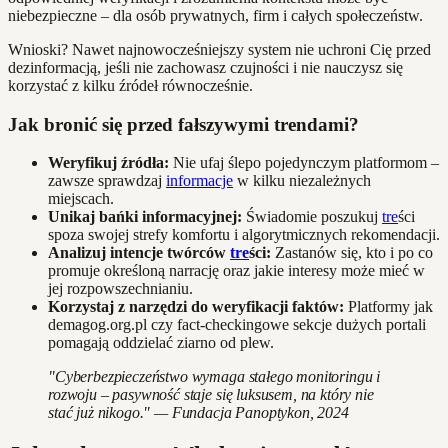
niebezpieczne – dla osób prywatnych, firm i całych społeczeństw.
Wnioski? Nawet najnowocześniejszy system nie uchroni Cię przed
dezinformacją, jeśli nie zachowasz czujności i nie nauczysz się
korzystać z kilku źródeł równocześnie.
Jak bronić się przed fałszywymi trendami?
Weryfikuj źródła:
Nie ufaj ślepo pojedynczym platformom –
zawsze sprawdzaj
informacje
w kilku niezależnych
miejscach.
Unikaj bańki informacyjnej:
Świadomie poszukuj
tre
ści
spoza swojej strefy komfortu i algorytmicznych rekomendacji.
Analizuj intencje twórców
tre
ści:
Zastanów się, kto i po co
promuje określoną narrację oraz jakie interesy może mieć w
jej rozpowszechnianiu.
Korzystaj z narzędzi do weryfikacji faktów:
Platformy jak
demagog.org.pl czy fact-checkingowe sekcje dużych portali
pomagają oddzielać ziarno od plew.
"Cyberbezpieczeństwo wymaga stałego monitoringu i
rozwoju – pasywność staje się luksusem, na który nie
stać już nikogo." — Fundacja Panoptykon, 2024