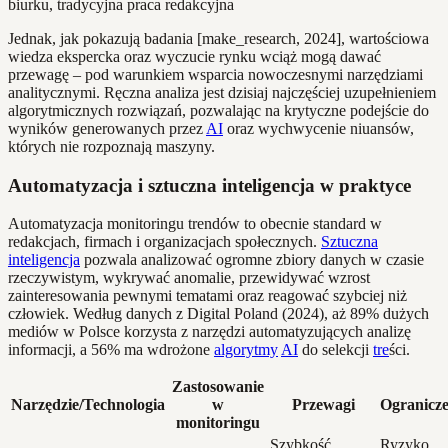
Jednak, jak pokazują badania [make_research, 2024], wartościowa
wiedza ekspercka oraz wyczucie rynku wciąż mogą dawać
przewagę – pod warunkiem wsparcia nowoczesnymi narzędziami
analitycznymi. Ręczna analiza jest dzisiaj najczęściej uzupełnieniem
algorytmicznych rozwiązań, pozwalając na krytyczne podejście do
wyników generowanych przez
AI
oraz wychwycenie niuansów,
których nie rozpoznają maszyny.
Automatyzacja i sztuczna inteligencja w praktyce
Automatyzacja monitoringu trendów to obecnie standard w
redakcjach, firmach i organizacjach społecznych.
Sztuczna
inteligencja
pozwala analizować ogromne zbiory danych w czasie
rzeczywistym, wykrywać anomalie, przewidywać wzrost
zainteresowania pewnymi tematami oraz reagować szybciej niż
człowiek. Według danych z Digital Poland (2024), aż 89% dużych
mediów w Polsce korzysta z narzędzi automatyzujących analizę
informacji, a 56% ma wdrożone
algorytmy
AI
do selekcji
tre
ści.
Zastosowanie
Narzędzie/Technologia
w
Przewagi
Ogranicze
monitoringu
Szybkość,
Ryzyko