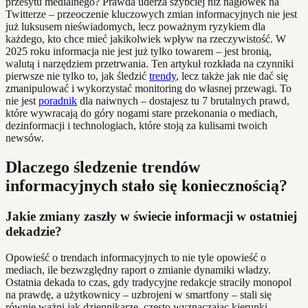
przesytu medialnego? Prawda uderza szybciej niż nagłówek na
Twitterze – przeoczenie kluczowych zmian informacyjnych nie jest
już luksusem nieświadomych, lecz poważnym ryzykiem dla
każdego, kto chce mieć jakikolwiek wpływ na rzeczywistość. W
2025 roku informacja nie jest już tylko towarem – jest bronią,
walutą i narzędziem przetrwania. Ten artykuł rozkłada na czynniki
pierwsze nie tylko to, jak śledzić
trendy
, lecz także jak nie dać się
zmanipulować i wykorzystać monitoring do własnej przewagi. To
nie jest
poradnik
dla naiwnych – dostajesz tu 7 brutalnych prawd,
które wywracają do góry nogami stare przekonania o mediach,
dezinformacji i technologiach, które stoją za kulisami twoich
newsów.
Dlaczego śledzenie trendów
informacyjnych stało się koniecznością?
Jakie zmiany zaszły w świecie informacji w ostatniej
dekadzie?
Opowieść o trendach informacyjnych to nie tyle opowieść o
mediach, ile bezwzględny raport o zmianie dynamiki władzy.
Ostatnia dekada to czas, gdy tradycyjne redakcje straciły monopol
na prawdę, a użytkownicy – uzbrojeni w smartfony – stali się
równie ważni jak dziennikarze, często wyznaczając kierunki