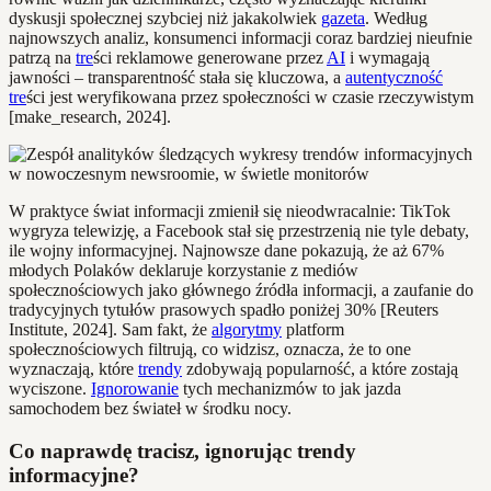
dyskusji społecznej szybciej niż jakakolwiek
gazeta
. Według
najnowszych analiz, konsumenci informacji coraz bardziej nieufnie
patrzą na
tre
ści reklamowe generowane przez
AI
i wymagają
jawności – transparentność stała się kluczowa, a
autentyczność
tre
ści jest weryfikowana przez społeczności w czasie rzeczywistym
[make_research, 2024].
W praktyce świat informacji zmienił się nieodwracalnie: TikTok
wygryza telewizję, a Facebook stał się przestrzenią nie tyle debaty,
ile wojny informacyjnej. Najnowsze dane pokazują, że aż 67%
młodych Polaków deklaruje korzystanie z mediów
społecznościowych jako głównego źródła informacji, a zaufanie do
tradycyjnych tytułów prasowych spadło poniżej 30% [Reuters
Institute, 2024]. Sam fakt, że
algorytmy
platform
społecznościowych filtrują, co widzisz, oznacza, że to one
wyznaczają, które
trendy
zdobywają popularność, a które zostają
wyciszone.
Ignorowanie
tych mechanizmów to jak jazda
samochodem bez świateł w środku nocy.
Co naprawdę tracisz, ignorując trendy
informacyjne?