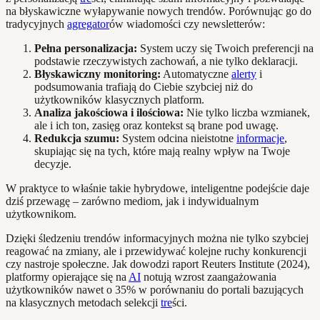
na błyskawiczne wyłapywanie nowych trendów. Porównując go do
tradycyjnych
agregator
ów wiadomości czy newsletterów:
Pełna personalizacja:
System uczy się Twoich preferencji na
podstawie rzeczywistych zachowań, a nie tylko deklaracji.
Błyskawiczny monitoring:
Automatyczne
alerty
i
podsumowania trafiają do Ciebie szybciej niż do
użytkowników klasycznych platform.
Analiza jakościowa i ilościowa:
Nie tylko liczba wzmianek,
ale i ich ton, zasięg oraz kontekst są brane pod uwagę.
Redukcja szumu:
System odcina nieistotne
informacje
,
skupiając się na tych, które mają realny wpływ na Twoje
decyzje.
W praktyce to właśnie takie hybrydowe, inteligentne podejście daje
dziś przewagę – zarówno mediom, jak i indywidualnym
użytkownikom.
Dzięki śledzeniu trendów informacyjnych można nie tylko szybciej
reagować na zmiany, ale i przewidywać kolejne ruchy konkurencji
czy nastroje społeczne. Jak dowodzi raport Reuters Institute (2024),
platformy opierające się na
AI
notują wzrost zaangażowania
użytkowników nawet o 35% w porównaniu do portali bazujących
na klasycznych metodach selekcji
tre
ści.