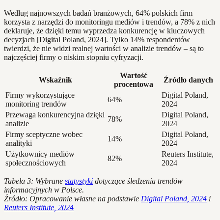
Według najnowszych badań branżowych, 64% polskich firm
korzysta z narzędzi do monitoringu mediów i trendów, a 78% z nich
deklaruje, że dzięki temu wyprzedza konkurencję w kluczowych
decyzjach [Digital Poland, 2024]. Tylko 14% respondentów
twierdzi, że nie widzi realnej wartości w analizie trendów – są to
najczęściej firmy o niskim stopniu cyfryzacji.
Wartość
Wskaźnik
Źródło danych
procentowa
Firmy wykorzystujące
Digital Poland,
64%
monitoring trendów
2024
Przewaga konkurencyjna dzięki
Digital Poland,
78%
analizie
2024
Firmy sceptyczne wobec
Digital Poland,
14%
analityki
2024
Użytkownicy mediów
Reuters Institute,
82%
społecznościowych
2024
Tabela 3: Wybrane
statystyki
dotyczące śledzenia trendów
informacyjnych w Polsce.
Źródło: Opracowanie własne na podstawie
Digital Poland, 2024
i
Reuters Institute, 2024