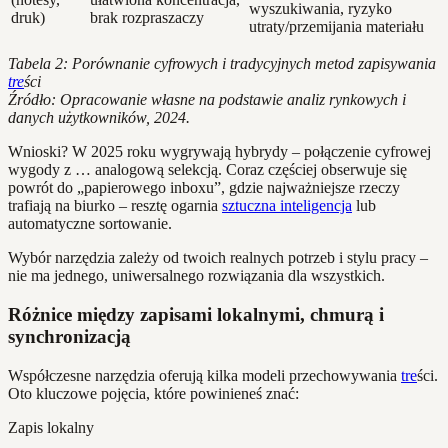
wyszukiwania, ryzyko
druk)
brak rozpraszaczy
utraty/przemijania materiału
Tabela 2: Porównanie cyfrowych i tradycyjnych metod zapisywania
tre
ści
Źródło: Opracowanie własne na podstawie analiz rynkowych i
danych użytkowników, 2024.
Wnioski? W 2025 roku wygrywają hybrydy – połączenie cyfrowej
wygody z … analogową selekcją. Coraz częściej obserwuje się
powrót do „papierowego inboxu”, gdzie najważniejsze rzeczy
trafiają na biurko – resztę ogarnia
sztuczna inteligencja
lub
automatyczne sortowanie.
Wybór narzędzia zależy od twoich realnych potrzeb i stylu pracy –
nie ma jednego, uniwersalnego rozwiązania dla wszystkich.
Różnice między zapisami lokalnymi, chmurą i
synchronizacją
Współczesne narzędzia oferują kilka modeli przechowywania
tre
ści.
Oto kluczowe pojęcia, które powinieneś znać:
Zapis lokalny