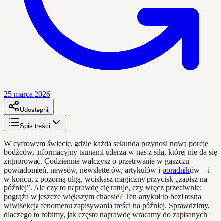
25 marca 2026
Udostępnij
Spis treści
W cyfrowym świecie, gdzie każda sekunda przynosi nową porcję
bodźców, informacyjny tsunami uderza w nas z siłą, której nie da się
zignorować. Codziennie walczysz o przetrwanie w gąszczu
powiadomień, newsów, newsletterów, artykułów i
poradnik
ów – i
w końcu, z pozorną ulgą, wciskasz magiczny przycisk „zapisz na
później”. Ale czy to naprawdę cię ratuje, czy wręcz przeciwnie:
pogrąża w jeszcze większym chaosie? Ten artykuł to bezlitosna
wiwisekcja fenomenu zapisywania
tre
ści na później. Sprawdzimy,
dlaczego to robimy, jak często naprawdę wracamy do zapisanych