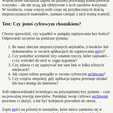
Współczesne narzędzia zapisu na później pozwalają kolekcjonować
wszystko – ale nie uczą, jak efektywnie z tych zasobów korzystać.
W rezultacie, coraz więcej osób czuje się przytłoczonych ilością
nieprzeczytanych materiałów, zamiast czerpać z nich realną wartość.
Test: Czy jesteś cyfrowym chomikiem?
Chcesz sprawdzić, czy wpadłeś w pułapkę zapisywania bez końca?
Odpowiedz szczerze na poniższe pytania:
Ile masz obecnie nieprzeczytanych artykułów, e-booków lub
dokumentów w swoich aplikacjach do zapisywania
tre
ści?
Czy potrafisz wymienić trzy ostatnie rzeczy, które zapisałeś –
i czy wróciłeś do nich w ciągu tygodnia?
Czy zdarza ci się zapisywać ten sam link w kilku różnych
miejscach?
Jak często robisz porządki w swoim cyfrowym
archiwum
?
Czy czujesz niepokój, gdy aplikacja zapisu przestaje działać
lub traci dostęp do Internetu?
Jeśli odpowiedziałeś twierdząco na przynajmniej trzy pytania – czas
na poważną rewizję nawyków. Pamiętaj: twoje cyfrowe
archiwum
powinno ci służyć, a nie być kolejnym powodem do stresu.
Zapis
tre
ści na później to narzędzie, które łatwo zamienia się w