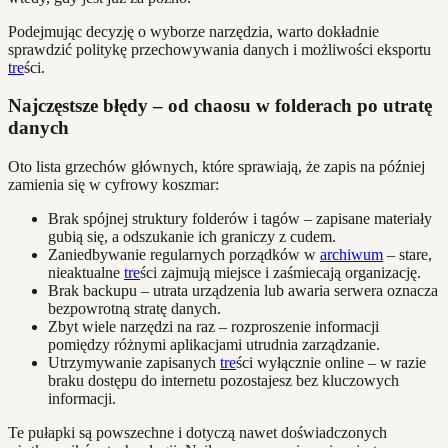
Podejmując decyzję o wyborze narzędzia, warto dokładnie
sprawdzić politykę przechowywania danych i możliwości eksportu
tre
ści.
Najczęstsze błędy – od chaosu w folderach po utratę
danych
Oto lista grzechów głównych, które sprawiają, że zapis na później
zamienia się w cyfrowy koszmar:
Brak spójnej struktury folderów i tagów – zapisane materiały
gubią się, a odszukanie ich graniczy z cudem.
Zaniedbywanie regularnych porządków w
archiwum
– stare,
nieaktualne
tre
ści zajmują miejsce i zaśmiecają organizację.
Brak backupu – utrata urządzenia lub awaria serwera oznacza
bezpowrotną stratę danych.
Zbyt wiele narzędzi na raz – rozproszenie informacji
pomiędzy różnymi aplikacjami utrudnia zarządzanie.
Utrzymywanie zapisanych
tre
ści wyłącznie online – w razie
braku dostępu do internetu pozostajesz bez kluczowych
informacji.
Te pułapki są powszechne i dotyczą nawet doświadczonych