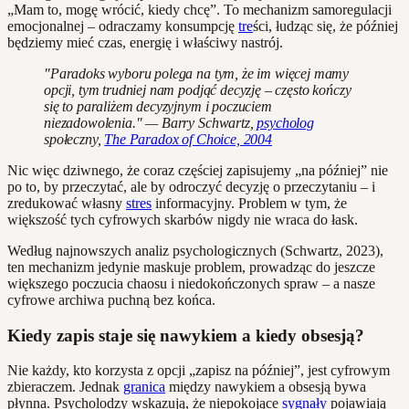
„Mam to, mogę wrócić, kiedy chcę”. To mechanizm samoregulacji
emocjonalnej – odraczamy konsumpcję
tre
ści, łudząc się, że później
będziemy mieć czas, energię i właściwy nastrój.
"Paradoks wyboru polega na tym, że im więcej mamy
opcji, tym trudniej nam podjąć decyzję – często kończy
się to paraliżem decyzyjnym i poczuciem
niezadowolenia." — Barry Schwartz,
psycholog
społeczny,
The Paradox of Choice, 2004
Nic więc dziwnego, że coraz częściej zapisujemy „na później” nie
po to, by przeczytać, ale by odroczyć decyzję o przeczytaniu – i
zredukować własny
stres
informacyjny. Problem w tym, że
większość tych cyfrowych skarbów nigdy nie wraca do łask.
Według najnowszych analiz psychologicznych (Schwartz, 2023),
ten mechanizm jedynie maskuje problem, prowadząc do jeszcze
większego poczucia chaosu i niedokończonych spraw – a nasze
cyfrowe archiwa puchną bez końca.
Kiedy zapis staje się nawykiem a kiedy obsesją?
Nie każdy, kto korzysta z opcji „zapisz na później”, jest cyfrowym
zbieraczem. Jednak
granica
między nawykiem a obsesją bywa
płynna. Psycholodzy wskazują, że niepokojące
sygnały
pojawiają