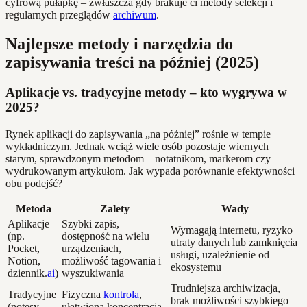
cyfrową pułapkę – zwłaszcza gdy brakuje ci metody selekcji i
regularnych przeglądów
archiwum
.
Najlepsze metody i narzędzia do
zapisywania treści na później (2025)
Aplikacje vs. tradycyjne metody – kto wygrywa w
2025?
Rynek aplikacji do zapisywania „na później” rośnie w tempie
wykładniczym. Jednak wciąż wiele osób pozostaje wiernych
starym, sprawdzonym metodom – notatnikom, markerom czy
wydrukowanym artykułom. Jak wypada porównanie efektywności
obu podejść?
Metoda
Zalety
Wady
Aplikacje
Szybki zapis,
Wymagają internetu, ryzyko
(np.
dostępność na wielu
utraty danych lub zamknięcia
Pocket,
urządzeniach,
usługi, uzależnienie od
Notion,
możliwość tagowania i
ekosystemu
dziennik.
ai
)
wyszukiwania
Trudniejsza archiwizacja,
Tradycyjne
Fizyczna
kontrola
,
brak możliwości szybkiego
(notesy,
ułatwiona koncentracja,