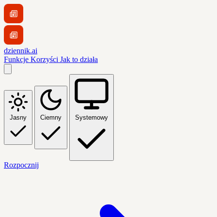
dziennik.ai
Funkcje
Korzyści
Jak to działa
Jasny
Ciemny
Systemowy
Rozpocznij