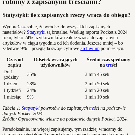
robimy z zapisanymi treściami?
Statystyki: ile z zapisanych rzeczy wraca do obiegu?
Wyobrażasz sobie, że wrócisz do wszystkich zapisanych
materiałów?
Statystyki
są brutalne. Według raportu Pocket z 2024
roku, tylko 24% użytkowników realnie wraca do zapisanych
artykułów w ciągu tygodnia od ich dodania. Jeszcze mniej – bo
zaledwie 9% – przegląda swoje cyfrowe
archiwum
po miesiącu.
Czas od
Odsetek wracających
Średni czas spędzony
zapisu
użytkowników
na
tre
ści
Do 1
35%
3 min 45 sek
godziny
1 dzień
28%
2 min 50 sek
1 tydzień
24%
2 min 20 sek
1 miesiąc
9%
1 min 10 sek
Tabela 1:
Statystyki
powrotów do zapisanych
tre
ści na podstawie
danych Pocket, 2024
Źródło: Opracowanie własne na podstawie danych Pocket, 2024.
Paradoksalnie, im więcej zapisujemy, tym rzadziej wracamy do
starszych materiałów. To prosta konsekwencja cyfrowego szumu i