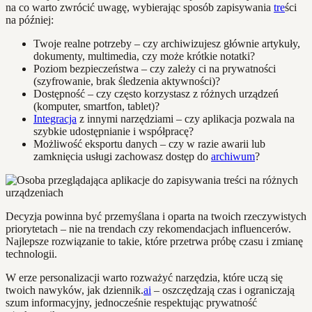
na co warto zwrócić uwagę, wybierając sposób zapisywania
tre
ści
na później:
Twoje realne potrzeby – czy archiwizujesz głównie artykuły,
dokumenty, multimedia, czy może krótkie notatki?
Poziom bezpieczeństwa – czy zależy ci na prywatności
(szyfrowanie, brak śledzenia aktywności)?
Dostępność – czy często korzystasz z różnych urządzeń
(komputer, smartfon, tablet)?
Integracja
z innymi narzędziami – czy aplikacja pozwala na
szybkie udostępnianie i współpracę?
Możliwość eksportu danych – czy w razie awarii lub
zamknięcia usługi zachowasz dostęp do
archiwum
?
Decyzja powinna być przemyślana i oparta na twoich rzeczywistych
priorytetach – nie na trendach czy rekomendacjach influencerów.
Najlepsze rozwiązanie to takie, które przetrwa próbę czasu i zmianę
technologii.
W erze personalizacji warto rozważyć narzędzia, które uczą się
twoich nawyków, jak dziennik.
ai
– oszczędzają czas i ograniczają
szum informacyjny, jednocześnie respektując prywatność