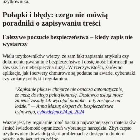
użytkownika.
Pułapki i błędy: czego nie mówią
poradniki o zapisywaniu treści
Fałszywe poczucie bezpieczeństwa – kiedy zapis nie
wystarczy
Wielu użytkowników wierzy, że sam fakt zapisania artykułu czy
dokumentu gwarantuje bezpieczeństwo i dostępność informacji na
zawsze. To niebezpieczna iluzja. W rzeczywistości, zarówno
aplikacje, jak i serwery chmurowe są podatne na awarie, cyberataki
czy zmiany polityki i regulaminu.
"Zapisanie pliku w chmurze nie oznacza automatycznie,
że masz do niego pełną kontrolę. Dostawca usługi może
zmienić zasady lub wycofać produkt – a ty zostajesz na
lodzie." — Anna Mazur, ekspert ds. bezpieczeństwa
cyfrowego,
cyberdefence24.pl, 2024
Ważne jest, by regularnie robić backup najważniejszych materiałów
i mieć świadomość ograniczeń wybranego narzędzia. Zbyt często
użytkownicy dowiadują się o problemach z dostępem dopiero
wtedy, gdy jest już za późno.