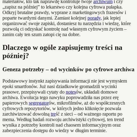
materiałów, kto tak naprawdę kontroluje twoje
archiwum
i czy
„zapisz na później” to lekarstwo czy kolejna cyfrowa pułapka.
Odkryj brutalne prawdy, wyprane z marketingowych frazesów i
poparte twardymi danymi. Zamiast kolejnej
porady
, jak lepiej
organizować swoje zapiski, dostaniesz tu narzędzia i wiedzę, które
pozwolą ci odzyskać kontrolę nad własnym cyfrowym życiem –
zanim cały ten szum zatopi cię na dobre.
Dlaczego w ogóle zapisujemy treści na
później?
Geneza potrzeby – od wycinków po cyfrowe archiwa
Podstawowy instynkt zapisywania informacji nie jest wymysłem
epoki smartfonów. Już nasi dziadkowie gromadzili wycinki
prasowe, przepisywali cytaty do
notes
ów, układali domowe
archiwa. Ewolucja tego nawyku poprowadziła nas przez erę
papierowych
segregator
ów, mikrofilmów, aż do współczesnych
cyfrowych repozytoriów, w których jedno kliknięcie pozwala
zarchiwizować dowolną
tre
ść z sieci – od ważnego raportu po
mema. Według badań rozwoju archiwistyki cyfrowej, ten trend
wynika z potrzeby kontroli nad chaosem informacyjnym oraz
zabezpieczenia dostępu do wiedzy w długim terminie.