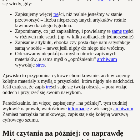
się wtedy, gdy:
Zapisujemy więcej
tre
ści, niż realnie jesteśmy w stanie
przetworzyć – liczba nieprzeczytanych artykułów rośnie
lawinowo każdego tygodnia.
Zapominamy, co już zapisaliśmy, i powielamy te
same
tre
ści
w różnych miejscach (np. w kilku aplikacjach jednocześnie).
Zapisanie artykułu, ebooka czy posta daje nam satysfakcję
samą w sobie – nawet jeśli nigdy do niego nie wrócimy.
Odczuwamy niepokój na myśl o utracie zapisanych
materiałów, a sama myśl o „opróżnieniu”
archiwum
wywołuje
stres
.
Zjawisko to przypomina cyfrowe chomikowanie: archiwizujemy
kolejne materiały z myślą o przyszłości, która nigdy nie nadchodzi.
Jeśli czujesz, że zapis
tre
ści staje się twoją obsesją – pora wziąć
oddech i przyjrzeć się swoim nawykom.
Paradoksalnie, im więcej zapisujemy „na później”, tym trudniej
wyłowić naprawdę wartościowe
informacje
z własnego
archiwum
.
Zamiast narzędzia ratunkowego, zapis staje się kolejną warstwą
cyfrowego szumu.
Mit czytania na później: co naprawdę