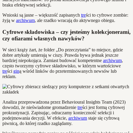
braku efektywnej selekcji.
Wnioski są jasne – większość zapisanych
tre
ści to cyfrowe zombie:
żyją w
archiwum
, ale rzadko wracają do aktywnego obiegu.
Cyfrowe składowiska – czy jesteśmy kolekcjonerami,
czy ofiarami własnych nawyków?
W sieci krąży żart, że folder „Do przeczytania” to miejsce, gdzie
dobre artykuły umierają w ciszy. Prawda bywa jednak jeszcze
bardziej niepokojąca. Zamiast budować kompetentne
archiwum
,
często tworzymy cyfrowe składowisko, w którym wartościowe
tre
ści
gin
ą wśród linków do przeterminowanych newsów lub
reklam.
Analiza przeprowadzona przez Behavioural Insights Team (2023)
dowodzi, że nieświadome gromadzenie
tre
ści jest formą cyfrowej
prokrastynacji. Zapisując, odraczamy konieczność selekcji i
podejmowania decyzji. W efekcie,
archiwum
staje się cyfrową
piwnicą, do której rzadko zaglądamy.