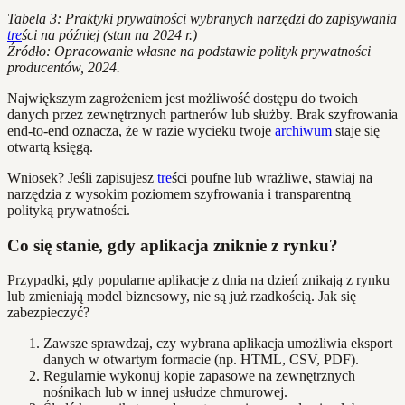
Tabela 3: Praktyki prywatności wybranych narzędzi do zapisywania
tre
ści na później (stan na 2024 r.)
Źródło: Opracowanie własne na podstawie polityk prywatności
producentów, 2024.
Największym zagrożeniem jest możliwość dostępu do twoich
danych przez zewnętrznych partnerów lub służby. Brak szyfrowania
end-to-end oznacza, że w razie wycieku twoje
archiwum
staje się
otwartą księgą.
Wniosek? Jeśli zapisujesz
tre
ści poufne lub wrażliwe, stawiaj na
narzędzia z wysokim poziomem szyfrowania i transparentną
polityką prywatności.
Co się stanie, gdy aplikacja zniknie z rynku?
Przypadki, gdy popularne aplikacje z dnia na dzień znikają z rynku
lub zmieniają model biznesowy, nie są już rzadkością. Jak się
zabezpieczyć?
Zawsze sprawdzaj, czy wybrana aplikacja umożliwia eksport
danych w otwartym formacie (np. HTML, CSV, PDF).
Regularnie wykonuj kopie zapasowe na zewnętrznych
nośnikach lub w innej usłudze chmurowej.