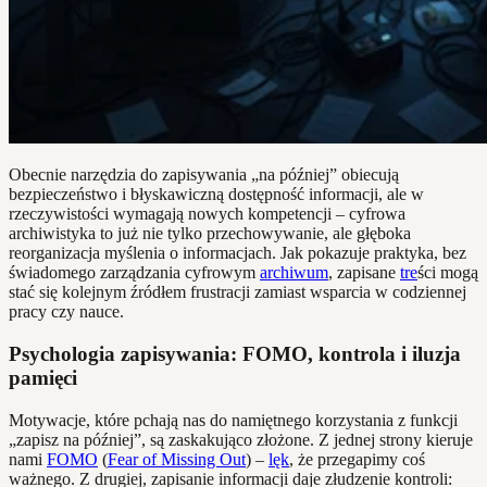
Obecnie narzędzia do zapisywania „na później” obiecują
bezpieczeństwo i błyskawiczną dostępność informacji, ale w
rzeczywistości wymagają nowych kompetencji – cyfrowa
archiwistyka to już nie tylko przechowywanie, ale głęboka
reorganizacja myślenia o informacjach. Jak pokazuje praktyka, bez
świadomego zarządzania cyfrowym
archiwum
, zapisane
tre
ści mogą
stać się kolejnym źródłem frustracji zamiast wsparcia w codziennej
pracy czy nauce.
Psychologia zapisywania: FOMO, kontrola i iluzja
pamięci
Motywacje, które pchają nas do namiętnego korzystania z funkcji
„zapisz na później”, są zaskakująco złożone. Z jednej strony kieruje
nami
FOMO
(
Fear of Missing Out
) –
lęk
, że przegapimy coś
ważnego. Z drugiej, zapisanie informacji daje złudzenie kontroli: