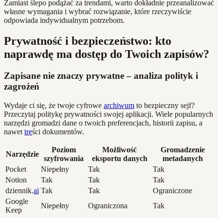
Zamiast ślepo podążać za trendami, warto dokładnie przeanalizować
własne wymagania i wybrać rozwiązanie, które rzeczywiście
odpowiada indywidualnym potrzebom.
Prywatność i bezpieczeństwo: kto
naprawdę ma dostęp do Twoich zapisów?
Zapisane nie znaczy prywatne – analiza polityk i
zagrożeń
Wydaje ci się, że twoje cyfrowe
archiwum
to bezpieczny sejf?
Przeczytaj politykę prywatności swojej aplikacji. Wiele popularnych
narzędzi gromadzi dane o twoich preferencjach, historii zapisu, a
nawet
tre
ści dokumentów.
Poziom
Możliwość
Gromadzenie
Narzędzie
szyfrowania
eksportu danych
metadanych
Pocket
Niepełny
Tak
Tak
Notion
Tak
Tak
Tak
dziennik.
ai
Tak
Tak
Ograniczone
Google
Niepełny
Ograniczona
Tak
Keep