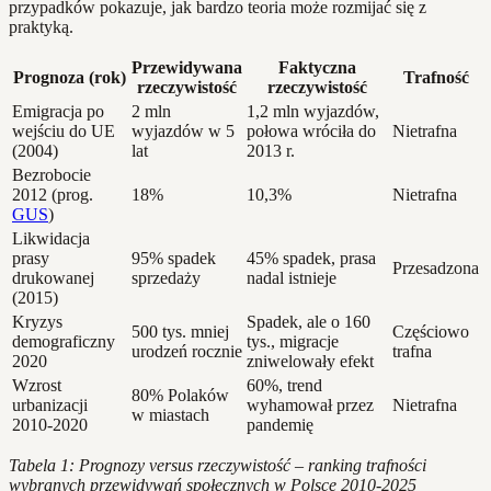
przypadków pokazuje, jak bardzo teoria może rozmijać się z
praktyką.
Przewidywana
Faktyczna
Prognoza (rok)
Trafność
rzeczywistość
rzeczywistość
Emigracja po
2 mln
1,2 mln wyjazdów,
wejściu do UE
wyjazdów w 5
połowa wróciła do
Nietrafna
(2004)
lat
2013 r.
Bezrobocie
2012 (prog.
18%
10,3%
Nietrafna
GUS
)
Likwidacja
prasy
95% spadek
45% spadek, prasa
Przesadzona
drukowanej
sprzedaży
nadal istnieje
(2015)
Kryzys
Spadek, ale o 160
500 tys. mniej
Częściowo
demograficzny
tys., migracje
urodzeń rocznie
trafna
2020
zniwelowały efekt
Wzrost
60%, trend
80% Polaków
urbanizacji
wyhamował przez
Nietrafna
w miastach
2010-2020
pandemię
Tabela 1: Prognozy versus rzeczywistość – ranking trafności
wybranych przewidywań społecznych w Polsce 2010-2025