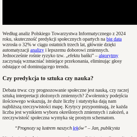
Według analiz Polskiego Towarzystwa Informatycznego z 2024
roku, skuteczność predykcji społecznych opartych na
big data
wzrosła o 32% w ciągu ostatnich trzech lat, głównie dzięki
automatyzacji
analizy
i lepszemu doborowi zmiennych.
Jednocześnie rośnie ryzyko tzw. „efektu bańki” –
algorytmy
zaczynają wzmacniać istniejące przekonania, eliminując głosy
odstające od dominującego trendu.
Czy predykcja to sztuka czy nauka?
Debata trwa: czy prognozowanie społeczne jest nauką, czy raczej
sztuką interpretacji złożonych zmiennych? Zwolennicy podejścia
ilościowego wskazują, że duże liczby i statystyka dają nam
najbliższą rzeczywistości mapę. Krytycy przypominają, że każda
liczba jest wynikiem wyboru określonych zmiennych i założeń, a
rzeczywistość społeczna wymyka się prostym schematom.
“Prognozy są lustrem naszych
lęk
ów” – Jan, publicysta