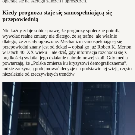
opierają się na szeregu założeń i uproszczeń.
Kiedy prognoza staje się samospełniającą się
przepowiednią
Nie każdy zdaje sobie sprawę, że prognozy społeczne potrafią
wywołać realne zmiany nie dlatego, że są trafne, ale właśnie
dlatego, że zostały ogłoszone. Mechanizm samospełniającej się
przepowiedni znany jest od dekad – opisał go już Robert K. Merton
w latach 40. XX wieku – ale dziś, gdy informacja rozchodzi się z
prędkością światła, jego działanie nabrało nowej skali. Gdy media
powtarzają, że „Polska zmierza ku kryzysowi demograficznemu”,
ludzie zaczynają podejmować decyzje na podstawie tej wizji, często
niezależnie od rzeczywistych trendów.