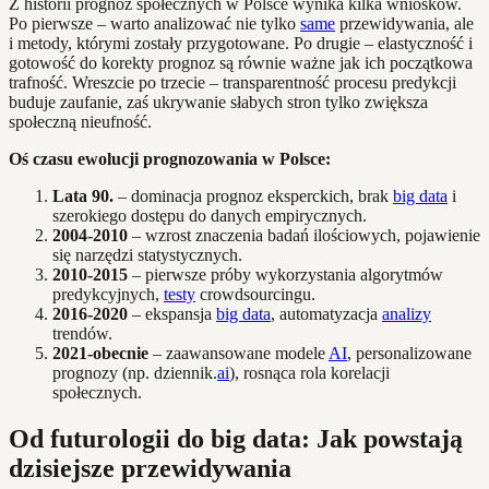
Z historii prognoz społecznych w Polsce wynika kilka wniosków.
Po pierwsze – warto analizować nie tylko
same
przewidywania, ale
i metody, którymi zostały przygotowane. Po drugie – elastyczność i
gotowość do korekty prognoz są równie ważne jak ich początkowa
trafność. Wreszcie po trzecie – transparentność procesu predykcji
buduje zaufanie, zaś ukrywanie słabych stron tylko zwiększa
społeczną nieufność.
Oś czasu ewolucji prognozowania w Polsce:
Lata 90.
– dominacja prognoz eksperckich, brak
big data
i
szerokiego dostępu do danych empirycznych.
2004-2010
– wzrost znaczenia badań ilościowych, pojawienie
się narzędzi statystycznych.
2010-2015
– pierwsze próby wykorzystania algorytmów
predykcyjnych,
testy
crowdsourcingu.
2016-2020
– ekspansja
big data
, automatyzacja
analizy
trendów.
2021-obecnie
– zaawansowane modele
AI
, personalizowane
prognozy (np. dziennik.
ai
), rosnąca rola korelacji
społecznych.
Od futurologii do big data: Jak powstają
dzisiejsze przewidywania