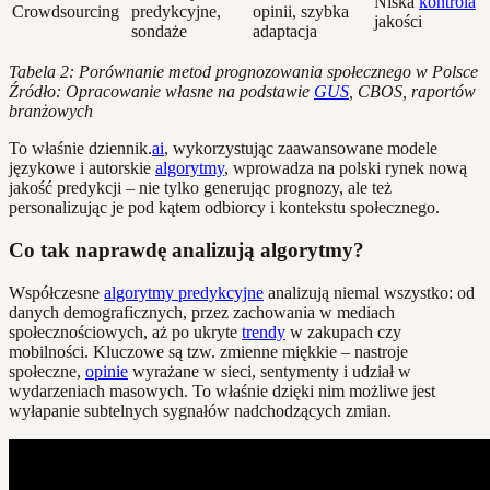
Niska
kontrola
Crowdsourcing
predykcyjne,
opinii, szybka
jakości
sondaże
adaptacja
Tabela 2: Porównanie metod prognozowania społecznego w Polsce
Źródło: Opracowanie własne na podstawie
GUS
, CBOS, raportów
branżowych
To właśnie dziennik.
ai
, wykorzystując zaawansowane modele
językowe i autorskie
algorytmy
, wprowadza na polski rynek nową
jakość predykcji – nie tylko generując prognozy, ale też
personalizując je pod kątem odbiorcy i kontekstu społecznego.
Co tak naprawdę analizują algorytmy?
Współczesne
algorytmy predykcyjne
analizują niemal wszystko: od
danych demograficznych, przez zachowania w mediach
społecznościowych, aż po ukryte
trendy
w zakupach czy
mobilności. Kluczowe są tzw. zmienne miękkie – nastroje
społeczne,
opinie
wyrażane w sieci, sentymenty i udział w
wydarzeniach masowych. To właśnie dzięki nim możliwe jest
wyłapanie subtelnych sygnałów nadchodzących zmian.