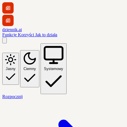
dziennik.ai
Funkcje
Korzyści
Jak to działa
Jasny
Ciemny
Systemowy
Rozpocznij