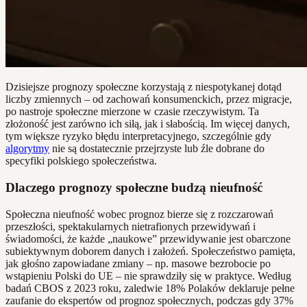
Dzisiejsze prognozy społeczne korzystają z niespotykanej dotąd
liczby zmiennych – od zachowań konsumenckich, przez migracje,
po nastroje społeczne mierzone w czasie rzeczywistym. Ta
złożoność jest zarówno ich siłą, jak i słabością. Im więcej danych,
tym większe ryzyko błędu interpretacyjnego, szczególnie gdy
algorytmy
nie są dostatecznie przejrzyste lub źle dobrane do
specyfiki polskiego społeczeństwa.
Dlaczego prognozy społeczne budzą nieufność
Społeczna nieufność wobec prognoz bierze się z rozczarowań
przeszłości, spektakularnych nietrafionych przewidywań i
świadomości, że każde „naukowe” przewidywanie jest obarczone
subiektywnym doborem danych i założeń. Społeczeństwo pamięta,
jak głośno zapowiadane zmiany – np. masowe bezrobocie po
wstąpieniu Polski do UE – nie sprawdziły się w praktyce. Według
badań CBOS z 2023 roku, zaledwie 18% Polaków deklaruje pełne
zaufanie do ekspertów od prognoz społecznych, podczas gdy 37%