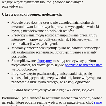
reaguje wręcz cynizmem lub ironią wobec medialnych
przewidywań.
Ukryte pułapki prognoz społecznych:
Modele predykcyjne często nie uwzględniają lokalnych
uwarunkowań kulturowych, przez co wyciągnięte wnioski
bywają nieadekwatne do polskich realiów.
Przewidywania mogą zostać zmanipulowane przez grupy
interesów – zarówno politycznych, jak i biznesowych – w
celu realizacji własnych agend.
Medialny przekaz selekcjonuje tylko najbardziej sensacyjne
lub ekstremalne scenariusze, ignorując niuanse i warianty
pośrednie.
Skomplikowane
algorytmy
maskują rzeczywisty poziom
niepewności, wzbudzając fałszywe
poczucie bezpieczeństwa
wśród odbiorców.
Prognozy często przekraczają granicę nauki, stając się
samospełniającymi się przepowiedniami, które wpływają na
zachowania ludzi tylko dlatego, że zostały ogłoszone.
“Każda prognoza jest tylko hipotezą” – Bartek, socjolog
Podsumowując: nieufność to naturalny mechanizm obronny wobec
narzędzi, które potrafią realnie wpływać na nasze życie, choć
same