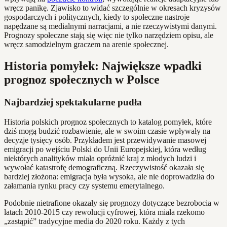
wręcz panikę. Zjawisko to widać szczególnie w okresach kryzysów
gospodarczych i politycznych, kiedy to społeczne nastroje
napędzane są medialnymi narracjami, a nie rzeczywistymi danymi.
Prognozy społeczne stają się więc nie tylko narzędziem opisu, ale
wręcz samodzielnym graczem na arenie społecznej.
Historia pomyłek: Największe wpadki
prognoz społecznych w Polsce
Najbardziej spektakularne pudła
Historia polskich prognoz społecznych to katalog pomyłek, które
dziś mogą budzić rozbawienie, ale w swoim czasie wpływały na
decyzje tysięcy osób. Przykładem jest przewidywanie masowej
emigracji po wejściu Polski do Unii Europejskiej, która według
niektórych analityków miała opróżnić kraj z młodych ludzi i
wywołać katastrofę demograficzną. Rzeczywistość okazała się
bardziej złożona: emigracja była wysoka, ale nie doprowadziła do
załamania rynku pracy czy systemu emerytalnego.
Podobnie nietrafione okazały się prognozy dotyczące bezrobocia w
latach 2010-2015 czy rewolucji cyfrowej, która miała rzekomo
„zastąpić” tradycyjne media do 2020 roku. Każdy z tych