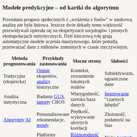
Modele predykcyjne – od kartki do algorytmu
Przemiana prognoz społecznych z „wróżenia z fusów” w naukową
analizę nie była liniowa. Jeszcze dwie dekady temu większość
przewidywań opierała się na ekspertyzach socjologów i prostych
ekstrapolacjach statystycznych. Dziś kluczową rolę grają
automatyczne modele uczenia maszynowego, które potrafią
przetwarzać dane z milionów zmiennych w czasie rzeczywistym.
Metoda
Przykłady
Mocne strony
Słabości
prognozowania
zastosowania
Opinie
Kontekst,
Subiektywizm,
Tradycyjna
ekspertów,
zrozumienie
ograniczone
(ekspercka)
analizy
lokalnych
dane
historyczne
realiów
Wiarygodność,
Ignorowanie
Analiza
Badania
GUS
,
szeroka baza
"czarnych
statystyczna
raporty
CBOS
danych
łabędzi"
Prędkość,
Personalizowane
Złożoność,
wykrywanie
Algorytmy
AI
rekomendacje,
podatność na
ukrytych
trendy
bias
korelacji
Platformy
Różnorodność