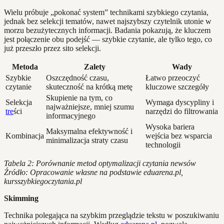
Wielu próbuje „pokonać system” technikami szybkiego czytania,
jednak bez selekcji tematów, nawet najszybszy czytelnik utonie w
morzu bezużytecznych informacji. Badania pokazują, że kluczem
jest połączenie obu podejść — szybkie czytanie, ale tylko tego, co
już przeszło przez sito selekcji.
Metoda
Zalety
Wady
Szybkie
Oszczędność czasu,
Łatwo przeoczyć
czytanie
skuteczność na krótką metę
kluczowe szczegóły
Skupienie na tym, co
Selekcja
Wymaga dyscypliny i
najważniejsze, mniej szumu
tre
ści
narzędzi do filtrowania
informacyjnego
Wysoka bariera
Maksymalna efektywność i
Kombinacja
wejścia bez wsparcia
minimalizacja straty czasu
technologii
Tabela 2: Porównanie metod optymalizacji czytania newsów
Źródło: Opracowanie własne na podstawie eduarena.pl,
kursszybkiegoczytania.pl
Skimming
Technika polegająca na szybkim przeglądzie tekstu w poszukiwaniu