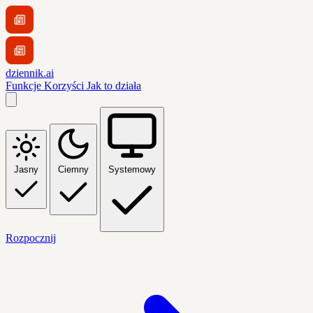
dziennik.ai
Funkcje
Korzyści
Jak to działa
Jasny
Ciemny
Systemowy
Rozpocznij