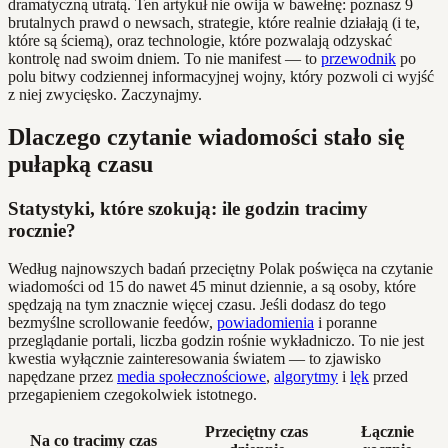
dramatyczną utratą. Ten artykuł nie owija w bawełnę: poznasz 9
brutalnych prawd o newsach, strategie, które realnie działają (i te,
które są ściemą), oraz technologie, które pozwalają odzyskać
kontrolę nad swoim dniem. To nie manifest — to
przewodnik
po
polu bitwy codziennej informacyjnej wojny, który pozwoli ci wyjść
z niej zwycięsko. Zaczynajmy.
Dlaczego czytanie wiadomości stało się
pułapką czasu
Statystyki, które szokują: ile godzin tracimy
rocznie?
Według najnowszych badań przeciętny Polak poświęca na czytanie
wiadomości od 15 do nawet 45 minut dziennie, a są osoby, które
spędzają na tym znacznie więcej czasu. Jeśli dodasz do tego
bezmyślne scrollowanie feedów,
powiadomienia
i poranne
przeglądanie portali, liczba godzin rośnie wykładniczo. To nie jest
kwestia wyłącznie zainteresowania światem — to zjawisko
napędzane przez
media społecznościowe
,
algorytmy
i
lęk
przed
przegapieniem czegokolwiek istotnego.
Przeciętny czas
Łącznie
Na co tracimy czas