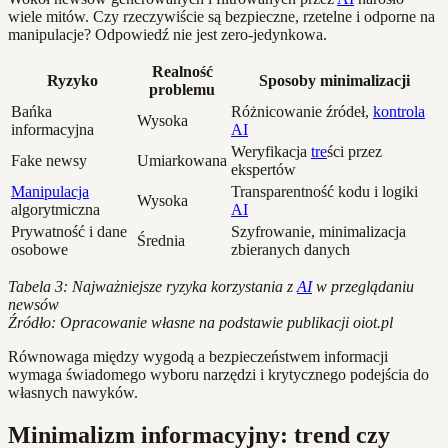
wiele mitów. Czy rzeczywiście są bezpieczne, rzetelne i odporne na
manipulacje? Odpowiedź nie jest zero-jedynkowa.
Realność
Ryzyko
Sposoby minimalizacji
problemu
Bańka
Różnicowanie źródeł,
kontrola
Wysoka
informacyjna
AI
Weryfikacja
tre
ści przez
Fake newsy
Umiarkowana
ekspertów
Manipulacja
Transparentność kodu i logiki
Wysoka
algorytmiczna
AI
Prywatność i dane
Szyfrowanie, minimalizacja
Średnia
osobowe
zbieranych danych
Tabela 3: Najważniejsze ryzyka korzystania z
AI
w przeglądaniu
newsów
Źródło: Opracowanie własne na podstawie publikacji oiot.pl
Równowaga między wygodą a bezpieczeństwem informacji
wymaga świadomego wyboru narzędzi i krytycznego podejścia do
własnych nawyków.
Minimalizm informacyjny: trend czy