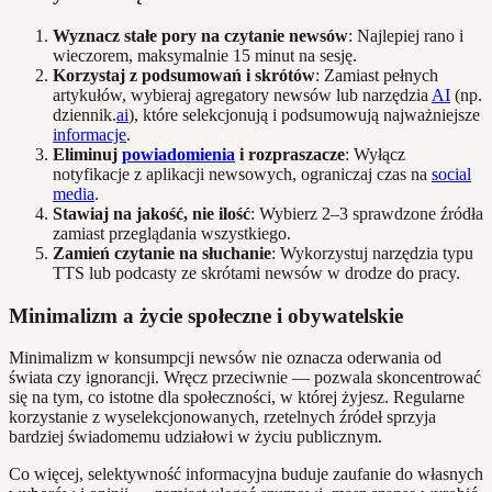
Wyznacz stałe pory na czytanie newsów
: Najlepiej rano i
wieczorem, maksymalnie 15 minut na sesję.
Korzystaj z podsumowań i skrótów
: Zamiast pełnych
artykułów, wybieraj agregatory newsów lub narzędzia
AI
(np.
dziennik.
ai
), które selekcjonują i podsumowują najważniejsze
informacje
.
Eliminuj
powiadomienia
i rozpraszacze
: Wyłącz
notyfikacje z aplikacji newsowych, ograniczaj czas na
social
media
.
Stawiaj na jakość, nie ilość
: Wybierz 2–3 sprawdzone źródła
zamiast przeglądania wszystkiego.
Zamień czytanie na słuchanie
: Wykorzystuj narzędzia typu
TTS lub podcasty ze skrótami newsów w drodze do pracy.
Minimalizm a życie społeczne i obywatelskie
Minimalizm w konsumpcji newsów nie oznacza oderwania od
świata czy ignorancji. Wręcz przeciwnie — pozwala skoncentrować
się na tym, co istotne dla społeczności, w której żyjesz. Regularne
korzystanie z wyselekcjonowanych, rzetelnych źródeł sprzyja
bardziej świadomemu udziałowi w życiu publicznym.
Co więcej, selektywność informacyjna buduje zaufanie do własnych