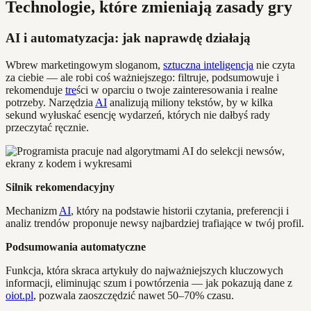
Technologie, które zmieniają zasady gry
AI i automatyzacja: jak naprawdę działają
Wbrew marketingowym sloganom,
sztuczna inteligencja
nie czyta
za ciebie — ale robi coś ważniejszego: filtruje, podsumowuje i
rekomenduje
tre
ści w oparciu o twoje zainteresowania i realne
potrzeby. Narzędzia
AI
analizują miliony tekstów, by w kilka
sekund wyłuskać esencję wydarzeń, których nie dałbyś rady
przeczytać ręcznie.
Silnik rekomendacyjny
Mechanizm
AI
, który na podstawie historii czytania, preferencji i
analiz trendów proponuje newsy najbardziej trafiające w twój profil.
Podsumowania automatyczne
Funkcja, która skraca artykuły do najważniejszych kluczowych
informacji, eliminując szum i powtórzenia — jak pokazują dane z
oiot.pl
, pozwala zaoszczędzić nawet 50–70% czasu.