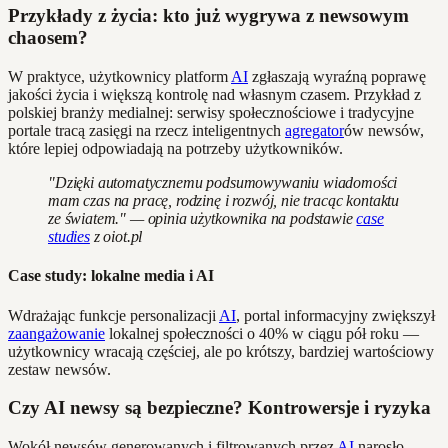
Przykłady z życia: kto już wygrywa z newsowym
chaosem?
W praktyce, użytkownicy platform
AI
zgłaszają wyraźną poprawę
jakości życia i większą kontrolę nad własnym czasem. Przykład z
polskiej branży medialnej: serwisy społecznościowe i tradycyjne
portale tracą zasięgi na rzecz inteligentnych
agregator
ów newsów,
które lepiej odpowiadają na potrzeby użytkowników.
"Dzięki automatycznemu podsumowywaniu wiadomości
mam czas na pracę, rodzinę i rozwój, nie tracąc kontaktu
ze światem." — opinia użytkownika na podstawie
case
studies
z oiot.pl
Case study: lokalne media i AI
Wdrażając funkcje personalizacji
AI
, portal informacyjny zwiększył
zaangażowanie
lokalnej społeczności o 40% w ciągu pół roku —
użytkownicy wracają częściej, ale po krótszy, bardziej wartościowy
zestaw newsów.
Czy AI newsy są bezpieczne? Kontrowersje i ryzyka
Wokół newsów generowanych i filtrowanych przez
AI
narosło