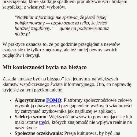
przeciążenia, które skutkuje spadkiem produktywności i brakiem
satysfakcji z własnych wyborów.
"Nadmiar informacji nie sprawia, że jesteś lepiej
poinformowany — często oznacza tylko, że jesteś
bardziej zagubiony." — quote na podstawie analiz
netbe.pl
W praktyce oznacza to, że po godzinie przeglądania newsów
czujesz się nie tylko zmęczony, ale też mniej pewny swoich
poglądów i decyzji.
Mit konieczności bycia na bieżąco
Zasada „muszę być na bieżąco” jest jednym z największych
kłamstw współczesnego świata informacyjnego. Oto, co naprawdę
kryje się za tym przekonaniem:
Algorytmiczne
FOMO
: Platformy społecznościowe celowo
wywołują obawę przed przegapieniem ważnych wiadomości,
by zatrzymać użytkownika jak najdłużej w aplikacji.
Selekcja szumu
: Większość newsów to powtarzające się lub
mało istotne
tre
ści, których znajomość nie wpływa realnie na
nasze życie.
Społeczne oczekiwania
: Presja kulturowa, by być „na