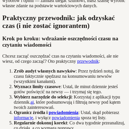
wyborów i opinii — zamiast ulegać szumowi, masz szansę wyrobić
własne zdanie na podstawie wartościowych danych.
Praktyczny przewodnik: jak odzyskać
czas (i nie zostać ignorantem)
Krok po kroku: wdrażanie oszczędności czasu na
czytaniu wiadomości
Chcesz zacząć oszczędzać czas na czytaniu wiadomości, ale nie
wiesz, od czego zacząć? Oto praktyczny
przewodnik
:
Zrób audyt własnych nawyków
: Przez tydzień notuj, ile
czasu faktycznie spędzasz na konsumowaniu newsów
(wszystkimi kanałami).
Wyznacz limity czasowe
: Ustal, ile minut dziennie jesteś
gotów poświęcić na newsy — i trzymaj się tego.
Wybierz narzędzie do selekcji
: Korzystaj z aplikacji typu
dziennik.
ai
, które podsumowują i filtrują newsy pod kątem
twoich zainteresowań.
Ogranicz źródła i
powiadomienia
: Ustal, skąd pobierasz
informacje
, i wyłącz
powiadomienia
spoza tej listy.
Regularnie dokonuj korekt
: Co dwa tygodnie przeanalizuj,
co działa, a co wymaga poprawy.