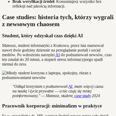
Brak weryfikacji źródeł
: Konsumujesz wszystko bez
refleksji nad jakością informacji.
Case studies: historia tych, którzy wygrali
z newsowym chaosem
Student, który odzyskał czas dzięki AI
Mateusz, student informatyki z Krakowa, przez lata marnował
nawet dwie godziny dziennie na przeglądanie portali i social
mediów. Po wdrożeniu narzędzi
AI
do podsumowań newsów, czas
ten zmalał do 20 minut, a stopień stresu informacyjnego spadł
niemal do zera.
"Odkąd korzystam z podsumowań
AI
, mam więcej czasu
na naukę i życie prywatne — a nie czuję się mniej
poinformowany." — Mateusz, student,
case study
2024
Pracownik korporacji: minimalizm w praktyce
Ewa, specjalistka ds. HR, zamiast śledzić newsy przez cały dzień,