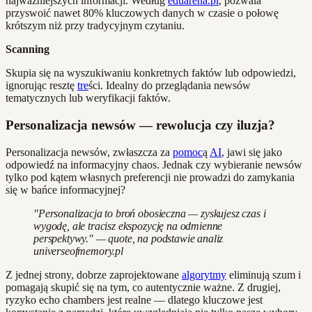
najważniejszych informacji. Według
eduarena.pl
, pozwala
przyswoić nawet 80% kluczowych danych w czasie o połowę
krótszym niż przy tradycyjnym czytaniu.
Scanning
Skupia się na wyszukiwaniu konkretnych faktów lub odpowiedzi,
ignorując resztę
tre
ści. Idealny do przeglądania newsów
tematycznych lub weryfikacji faktów.
Personalizacja newsów — rewolucja czy iluzja?
Personalizacja newsów, zwłaszcza za
pomoc
ą
AI
, jawi się jako
odpowiedź na informacyjny chaos. Jednak czy wybieranie newsów
tylko pod kątem własnych preferencji nie prowadzi do zamykania
się w bańce informacyjnej?
"Personalizacja to broń obosieczna — zyskujesz czas i
wygodę, ale tracisz ekspozycję na odmienne
perspektywy." — quote, na podstawie analiz
universeofmemory.pl
Z jednej strony, dobrze zaprojektowane
algorytmy
eliminują szum i
pomagają skupić się na tym, co autentycznie ważne. Z drugiej,
ryzyko echo chambers jest realne — dlatego kluczowe jest