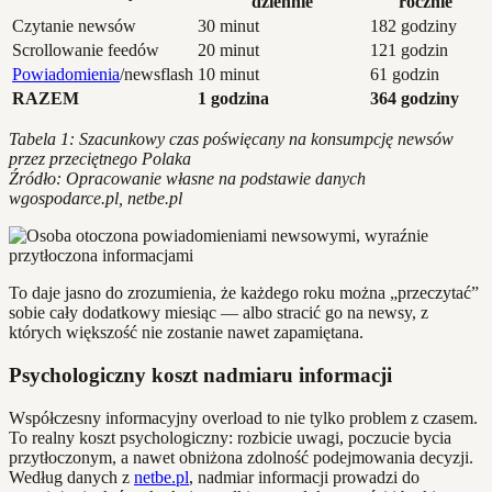
dziennie
rocznie
Czytanie newsów
30 minut
182 godziny
Scrollowanie feedów
20 minut
121 godzin
Powiadomienia
/newsflash
10 minut
61 godzin
RAZEM
1 godzina
364 godziny
Tabela 1: Szacunkowy czas poświęcany na konsumpcję newsów
przez przeciętnego Polaka
Źródło: Opracowanie własne na podstawie danych
wgospodarce.pl, netbe.pl
To daje jasno do zrozumienia, że każdego roku można „przeczytać”
sobie cały dodatkowy miesiąc — albo stracić go na newsy, z
których większość nie zostanie nawet zapamiętana.
Psychologiczny koszt nadmiaru informacji
Współczesny informacyjny overload to nie tylko problem z czasem.
To realny koszt psychologiczny: rozbicie uwagi, poczucie bycia
przytłoczonym, a nawet obniżona zdolność podejmowania decyzji.
Według danych z
netbe.pl
, nadmiar informacji prowadzi do