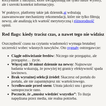
korzystanie z narzędzi, które uwzględniają nie tylko nasze wybory,
ale i szeroki kontekst informacyjny.
W praktyce, platformy takie jak dziennik.
ai
wdrażają
zaawansowane mechanizmy rekomendacji, które nie tylko filtrują
newsy, ale analizują ich wartość merytoryczną i
różnorodność
opinii.
Red flags: kiedy tracisz czas, a nawet tego nie widzisz
Oszczędność czasu na czytaniu wiadomości wymaga brutalnej
szczerości wobec własnych nawyków. Oto
sygnały
ostrzegawcze:
Ciągłe odświeżanie feedów
: Niczego nie przegapisz, ale
przegapisz… życie.
Więcej niż 30 minut dziennie na newsy
: Najnowsze
badania wskazują, że powyżej tej granicy efektywność spada
lawinowo.
Brak wyraźnej selekcji źródeł
: Skaczesz od portalu do
portalu, ale nie zapamiętujesz nic wartościowego.
Scrollowanie przed snem
: Utrata jakości snu i gorsze
samopoczucie rano.
Poczucie, że „musisz wiedzieć wszystko”
: To iluzja
napędzana przez media, nie realna potrzeba.