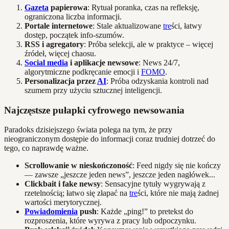
Gazeta
papierowa
: Rytuał poranka, czas na refleksję,
ograniczona liczba informacji.
Portale internetowe
: Stale aktualizowane
tre
ści, łatwy
dostęp, początek info-szumów.
RSS i agregatory
: Próba selekcji, ale w praktyce – więcej
źródeł, więcej chaosu.
Social media
i aplikacje newsowe
: News 24/7,
algorytmiczne podkręcanie emocji i
FOMO
.
Personalizacja przez
AI
: Próba odzyskania kontroli nad
szumem przy użyciu sztucznej inteligencji.
Najczęstsze pułapki cyfrowego newsowania
Paradoks dzisiejszego świata polega na tym, że przy
nieograniczonym dostępie do informacji coraz trudniej dotrzeć do
tego, co naprawdę ważne.
Scrollowanie w nieskończoność
: Feed nigdy się nie kończy
— zawsze „jeszcze jeden news”, jeszcze jeden nagłówek...
Clickbait i fake newsy
: Sensacyjne tytuły wygrywają z
rzetelnością; łatwo się złapać na
tre
ści, które nie mają żadnej
wartości merytorycznej.
Powiadomienia
push
: Każde „ping!” to pretekst do
rozproszenia, które wyrywa z pracy lub odpoczynku.