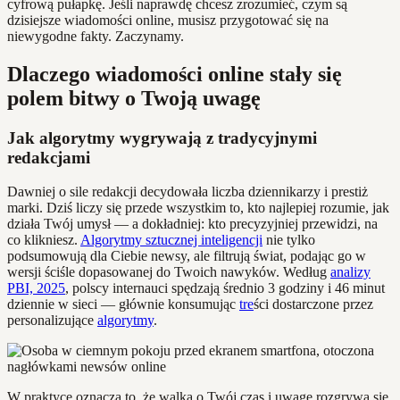
cyfrową pułapkę. Jeśli naprawdę chcesz zrozumieć, czym są
dzisiejsze wiadomości online, musisz przygotować się na
niewygodne fakty. Zaczynamy.
Dlaczego wiadomości online stały się
polem bitwy o Twoją uwagę
Jak algorytmy wygrywają z tradycyjnymi
redakcjami
Dawniej o sile redakcji decydowała liczba dziennikarzy i prestiż
marki. Dziś liczy się przede wszystkim to, kto najlepiej rozumie, jak
działa Twój umysł — a dokładniej: kto precyzyjniej przewidzi, na
co klikniesz.
Algorytmy sztucznej inteligencji
nie tylko
podsumowują dla Ciebie newsy, ale filtrują świat, podając go w
wersji ściśle dopasowanej do Twoich nawyków. Według
analizy
PBI, 2025
, polscy internauci spędzają średnio 3 godziny i 46 minut
dziennie w sieci — głównie konsumując
tre
ści dostarczone przez
personalizujące
algorytmy
.
W praktyce oznacza to, że walka o Twój czas i uwagę rozgrywa się