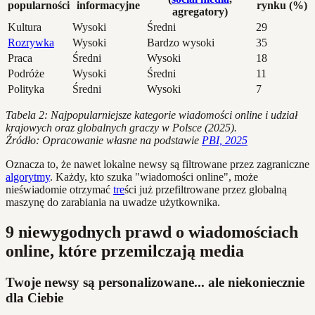
popularności
informacyjne
rynku (%)
agregatory)
Kultura
Wysoki
Średni
29
Rozrywka
Wysoki
Bardzo wysoki
35
Praca
Średni
Wysoki
18
Podróże
Wysoki
Średni
11
Polityka
Średni
Wysoki
7
Tabela 2: Najpopularniejsze kategorie wiadomości online i udział
krajowych oraz globalnych graczy w Polsce (2025).
Źródło: Opracowanie własne na podstawie
PBI, 2025
Oznacza to, że nawet lokalne newsy są filtrowane przez zagraniczne
algorytmy
. Każdy, kto szuka "wiadomości online", może
nieświadomie otrzymać
tre
ści już przefiltrowane przez globalną
maszynę do zarabiania na uwadze użytkownika.
9 niewygodnych prawd o wiadomościach
online, które przemilczają media
Twoje newsy są personalizowane... ale niekoniecznie
dla Ciebie