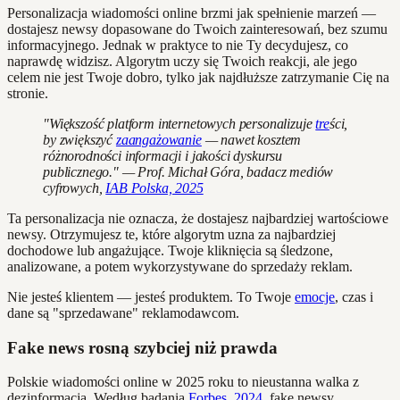
Personalizacja wiadomości online brzmi jak spełnienie marzeń —
dostajesz newsy dopasowane do Twoich zainteresowań, bez szumu
informacyjnego. Jednak w praktyce to nie Ty decydujesz, co
naprawdę widzisz. Algorytm uczy się Twoich reakcji, ale jego
celem nie jest Twoje dobro, tylko jak najdłuższe zatrzymanie Cię na
stronie.
"Większość platform internetowych personalizuje
tre
ści,
by zwiększyć
zaangażowanie
— nawet kosztem
różnorodności informacji i jakości dyskursu
publicznego." — Prof. Michał Góra, badacz mediów
cyfrowych,
IAB Polska, 2025
Ta personalizacja nie oznacza, że dostajesz najbardziej wartościowe
newsy. Otrzymujesz te, które algorytm uzna za najbardziej
dochodowe lub angażujące. Twoje kliknięcia są śledzone,
analizowane, a potem wykorzystywane do sprzedaży reklam.
Nie jesteś klientem — jesteś produktem. To Twoje
emocje
, czas i
dane są "sprzedawane" reklamodawcom.
Fake news rosną szybciej niż prawda
Polskie wiadomości online w 2025 roku to nieustanna walka z
dezinformacją. Według badania
Forbes, 2024
, fake newsy