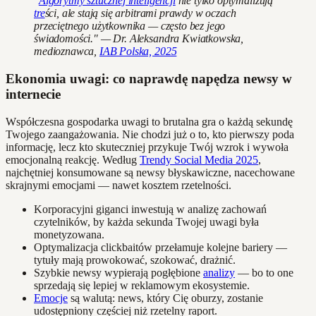
"
Algorytmy sztucznej inteligencji
nie tylko optymalizują
tre
ści, ale stają się arbitrami prawdy w oczach
przeciętnego użytkownika — często bez jego
świadomości." — Dr. Aleksandra Kwiatkowska,
medioznawca,
IAB Polska, 2025
Ekonomia uwagi: co naprawdę napędza newsy w
internecie
Współczesna gospodarka uwagi to brutalna gra o każdą sekundę
Twojego zaangażowania. Nie chodzi już o to, kto pierwszy poda
informację, lecz kto skuteczniej przykuje Twój wzrok i wywoła
emocjonalną reakcję. Według
Trendy Social Media 2025
,
najchętniej konsumowane są newsy błyskawiczne, nacechowane
skrajnymi emocjami — nawet kosztem rzetelności.
Korporacyjni giganci inwestują w analizę zachowań
czytelników, by każda sekunda Twojej uwagi była
monetyzowana.
Optymalizacja clickbaitów przełamuje kolejne bariery —
tytuły mają prowokować, szokować, drażnić.
Szybkie newsy wypierają pogłębione
analizy
— bo to one
sprzedają się lepiej w reklamowym ekosystemie.
Emocje
są walutą: news, który Cię oburzy, zostanie
udostępniony częściej niż rzetelny raport.