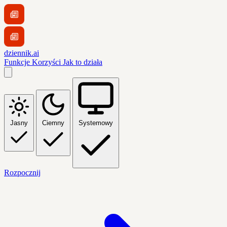
dziennik.ai
Funkcje
Korzyści
Jak to działa
Jasny
Ciemny
Systemowy
Rozpocznij