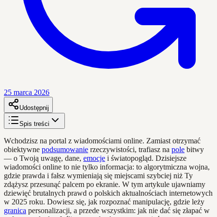
25 marca 2026
Udostępnij
Spis treści
Wchodzisz na portal z wiadomościami online. Zamiast otrzymać
obiektywne
podsumowanie
rzeczywistości, trafiasz na
pole
bitwy
— o Twoją uwagę, dane,
emocje
i światopogląd. Dzisiejsze
wiadomości online to nie tylko informacja: to algorytmiczna wojna,
gdzie prawda i fałsz wymieniają się miejscami szybciej niż Ty
zdążysz przesunąć palcem po ekranie. W tym artykule ujawniamy
dziewięć brutalnych prawd o polskich aktualnościach internetowych
w 2025 roku. Dowiesz się, jak rozpoznać manipulację, gdzie leży
granica
personalizacji, a przede wszystkim: jak nie dać się złapać w