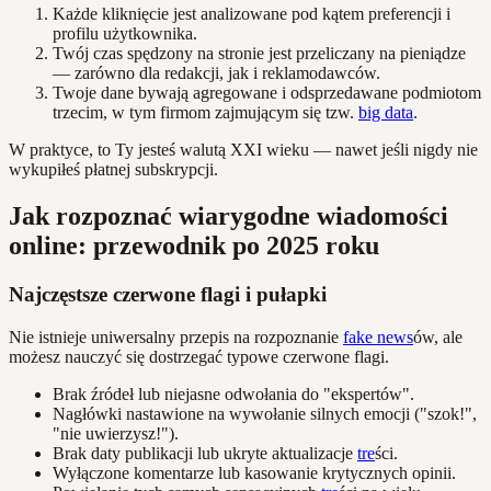
Każde kliknięcie jest analizowane pod kątem preferencji i
profilu użytkownika.
Twój czas spędzony na stronie jest przeliczany na pieniądze
— zarówno dla redakcji, jak i reklamodawców.
Twoje dane bywają agregowane i odsprzedawane podmiotom
trzecim, w tym firmom zajmującym się tzw.
big data
.
W praktyce, to Ty jesteś walutą XXI wieku — nawet jeśli nigdy nie
wykupiłeś płatnej subskrypcji.
Jak rozpoznać wiarygodne wiadomości
online: przewodnik po 2025 roku
Najczęstsze czerwone flagi i pułapki
Nie istnieje uniwersalny przepis na rozpoznanie
fake news
ów, ale
możesz nauczyć się dostrzegać typowe czerwone flagi.
Brak źródeł lub niejasne odwołania do "ekspertów".
Nagłówki nastawione na wywołanie silnych emocji ("szok!",
"nie uwierzysz!").
Brak daty publikacji lub ukryte aktualizacje
tre
ści.
Wyłączone komentarze lub kasowanie krytycznych opinii.