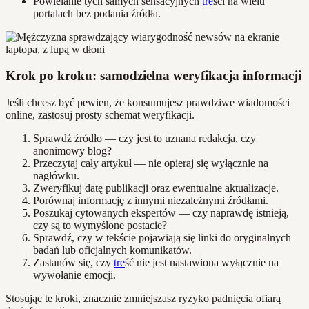
Powielanie tych samych sensacyjnych
tre
ści na wielu
portalach bez podania źródła.
Krok po kroku: samodzielna weryfikacja informacji
Jeśli chcesz być pewien, że konsumujesz prawdziwe wiadomości
online, zastosuj prosty schemat weryfikacji.
Sprawdź źródło — czy jest to uznana redakcja, czy
anonimowy blog?
Przeczytaj cały artykuł — nie opieraj się wyłącznie na
nagłówku.
Zweryfikuj datę publikacji oraz ewentualne aktualizacje.
Porównaj informację z innymi niezależnymi źródłami.
Poszukaj cytowanych ekspertów — czy naprawdę istnieją,
czy są to wymyślone postacie?
Sprawdź, czy w tekście pojawiają się linki do oryginalnych
badań lub oficjalnych komunikatów.
Zastanów się, czy
tre
ść nie jest nastawiona wyłącznie na
wywołanie emocji.
Stosując te kroki, znacznie zmniejszasz ryzyko padnięcia ofiarą