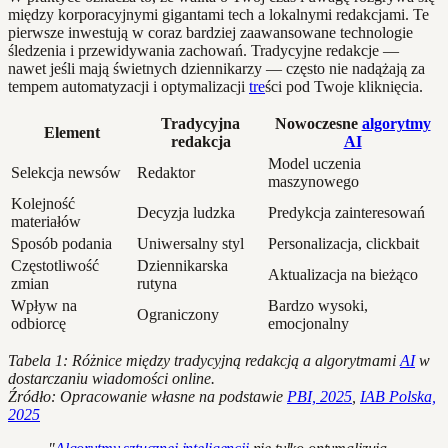
między korporacyjnymi gigantami tech a lokalnymi redakcjami. Te
pierwsze inwestują w coraz bardziej zaawansowane technologie
śledzenia i przewidywania zachowań. Tradycyjne redakcje —
nawet jeśli mają świetnych dziennikarzy — często nie nadążają za
tempem automatyzacji i optymalizacji
tre
ści pod Twoje kliknięcia.
Tradycyjna
Nowoczesne
algorytmy
Element
redakcja
AI
Model uczenia
Selekcja newsów
Redaktor
maszynowego
Kolejność
Decyzja ludzka
Predykcja zainteresowań
materiałów
Sposób podania
Uniwersalny styl
Personalizacja, clickbait
Częstotliwość
Dziennikarska
Aktualizacja na bieżąco
zmian
rutyna
Wpływ na
Bardzo wysoki,
Ograniczony
odbiorcę
emocjonalny
Tabela 1: Różnice między tradycyjną redakcją a algorytmami
AI
w
dostarczaniu wiadomości online.
Źródło: Opracowanie własne na podstawie
PBI, 2025
,
IAB Polska,
2025