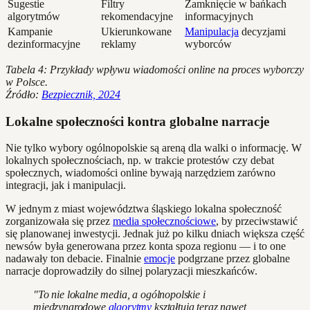
Sugestie
Filtry
Zamknięcie w bańkach
algorytmów
rekomendacyjne
informacyjnych
Kampanie
Ukierunkowane
Manipulacja
decyzjami
dezinformacyjne
reklamy
wyborców
Tabela 4: Przykłady wpływu wiadomości online na proces wyborczy
w Polsce.
Źródło:
Bezpiecznik, 2024
Lokalne społeczności kontra globalne narracje
Nie tylko wybory ogólnopolskie są areną dla walki o informację. W
lokalnych społecznościach, np. w trakcie protestów czy debat
społecznych, wiadomości online bywają narzędziem zarówno
integracji, jak i manipulacji.
W jednym z miast województwa śląskiego lokalna społeczność
zorganizowała się przez
media społecznościowe
, by przeciwstawić
się planowanej inwestycji. Jednak już po kilku dniach większa część
newsów była generowana przez konta spoza regionu — i to one
nadawały ton debacie. Finalnie
emocje
podgrzane przez globalne
narracje doprowadziły do silnej polaryzacji mieszkańców.
"To nie lokalne media, a ogólnopolskie i
międzynarodowe
algorytmy
kształtują teraz nawet