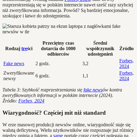
rozprzestrzeniają się w polskim internecie nawet sześć razy szybciej
niż zweryfikowana informacja. Powód? Są bardziej emocjonalne,
szokujące i łatwe do udostępnienia.
Przeciętny czas
Średni
Rodzaj
tre
ści
dotarcia do 1000
współczynnik
Źródło
odbiorców
udostępnień
Forbes,
Fake news
2 godz.
3,2
2024
Zweryfikowane
Forbes,
6 godz.
1,1
newsy
2024
Tabela 3: Szybkość rozprzestrzeniania się
fake news
ów kontra
zweryfikowanych informacji w polskim internecie (2024).
Źródło:
Forbes, 2024
Wiarygodność? Częściej mit niż standard
W erze masowej produkcji newsów online, wiarygodność staje się
walutą deficytową. Wielu użytkowników nie rozpoznaje już różnicy
między opinią a faktem, a
same
portale coraz częściej polegają na