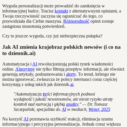
Wygoda personalizacji może prowadzić do zamknięcia w
informacyjnej bańce. Tracisz
kontakt
z alternatywnymi opiniami, a
Twoja rzeczywistość zaczyna się ograniczać do tego, co
przewidziała dla Ciebie maszyna.
Różnorodność
opinii zostaje
zastąpiona monotonią potwierdzeń.
Czy to jeszcze wygoda, czy już niebezpieczna pułapka?
Jak AI zmienia krajobraz polskich newsów (i co na
to dziennik.ai)
Automatyzacja i
AI
rewolucjonizują polski rynek wiadomości
online.
Algorytmy
nie tylko filtrują przepływ informacji, ale również
generują artykuły, podsumowania i
alerty
. To trend, którego nie
można ignorować, zwłaszcza że polscy internauci coraz częściej
korzystają z usług takich jak dziennik.
ai
.
"Automatyzacja
tre
ści informacyjnych podnosi
wydajność i jakość newsroomów, ale niesie ryzyko utraty
kontroli nad narracją i głębią
analizy
." — Dr. Tomasz
Szczepański, specjalista ds.
AI
w mediach,
Wenet, 2025
Na korzyść
AI
przemawia szybkość reakcji, eliminacja szumu
informacyjnego i precyzyjna personalizacja. Jednak coraz większa