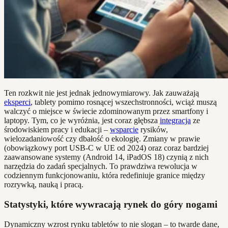
Ten rozkwit nie jest jednak jednowymiarowy. Jak zauważają
eksperci
, tablety pomimo rosnącej wszechstronności, wciąż muszą
walczyć o miejsce w świecie zdominowanym przez smartfony i
laptopy. Tym, co je wyróżnia, jest coraz głębsza
integracja
ze
środowiskiem pracy i edukacji –
wsparcie
rysików,
wielozadaniowość czy dbałość o ekologię. Zmiany w prawie
(obowiązkowy port USB-C w UE od 2024) oraz coraz bardziej
zaawansowane systemy (Android 14, iPadOS 18) czynią z nich
narzędzia do zadań specjalnych. To prawdziwa rewolucja w
codziennym funkcjonowaniu, która redefiniuje granice między
rozrywką, nauką i pracą.
Statystyki, które wywracają rynek do góry nogami
Dynamiczny wzrost rynku tabletów to nie slogan – to twarde dane,