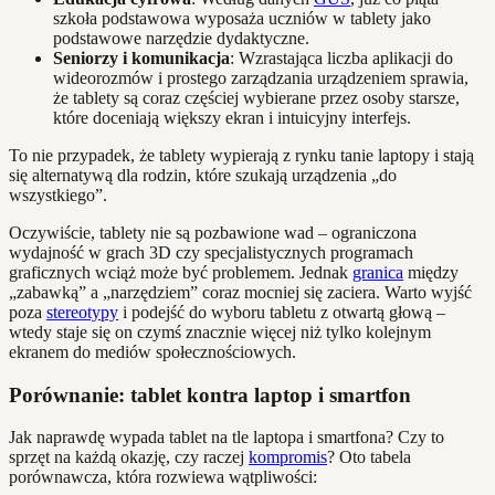
szkoła podstawowa wyposaża uczniów w tablety jako
podstawowe narzędzie dydaktyczne.
Seniorzy i komunikacja
: Wzrastająca liczba aplikacji do
wideorozmów i prostego zarządzania urządzeniem sprawia,
że tablety są coraz częściej wybierane przez osoby starsze,
które doceniają większy ekran i intuicyjny interfejs.
To nie przypadek, że tablety wypierają z rynku tanie laptopy i stają
się alternatywą dla rodzin, które szukają urządzenia „do
wszystkiego”.
Oczywiście, tablety nie są pozbawione wad – ograniczona
wydajność w grach 3D czy specjalistycznych programach
graficznych wciąż może być problemem. Jednak
granica
między
„zabawką” a „narzędziem” coraz mocniej się zaciera. Warto wyjść
poza
stereotypy
i podejść do wyboru tabletu z otwartą głową –
wtedy staje się on czymś znacznie więcej niż tylko kolejnym
ekranem do mediów społecznościowych.
Porównanie: tablet kontra laptop i smartfon
Jak naprawdę wypada tablet na tle laptopa i smartfona? Czy to
sprzęt na każdą okazję, czy raczej
kompromis
? Oto tabela
porównawcza, która rozwiewa wątpliwości: