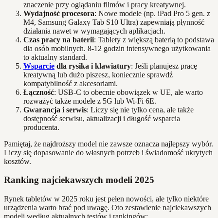
znaczenie przy oglądaniu filmów i pracy kreatywnej.
Wydajność procesora
: Nowe modele (np. iPad Pro 5 gen. z
M4, Samsung Galaxy Tab S10 Ultra) zapewniają płynność
działania nawet w wymagających aplikacjach.
Czas pracy na baterii
: Tablety z większą baterią to podstawa
dla osób mobilnych. 8-12 godzin intensywnego użytkowania
to aktualny standard.
Wsparcie
dla rysika i klawiatury
: Jeśli planujesz pracę
kreatywną lub dużo piszesz, koniecznie sprawdź
kompatybilność z akcesoriami.
Łączność
: USB-C to obecnie obowiązek w UE, ale warto
rozważyć także modele z 5G lub Wi-Fi 6E.
Gwarancja i serwis
: Liczy się nie tylko cena, ale także
dostępność serwisu, aktualizacji i długość wsparcia
producenta.
Pamiętaj, że najdroższy model nie zawsze oznacza najlepszy wybór.
Liczy się dopasowanie do własnych potrzeb i świadomość ukrytych
kosztów.
Ranking najciekawszych modeli 2025
Rynek tabletów w 2025 roku jest pełen nowości, ale tylko niektóre
urządzenia warto brać pod uwagę. Oto zestawienie najciekawszych
modeli według aktualnych testów i rankingów: