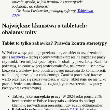
zmienia sposób, w jaki uczniowie i nauczyciele
podchodzą do edukacji."
— Dr. Anna Laskowska, pedagog cyfrowy,
Tabletowo,
2024
Największe kłamstwa o tabletach:
obalamy mity
Tablet to tylko zabawka? Prawda kontra stereotypy
W Polsce wciąż pokutuje przekonanie, że tablet to urządzenie do
gier i
rozrywki
– raczej zbędny wydatek niż realne narzędzie pracy
czy nauki. Ten mit jest systematycznie obalany przez fakty. Badania
pokazują, że coraz więcej profesjonalistów, nauczycieli i seniorów
korzysta z tabletów jako podstawowego narzędzia do komunikacji,
nauki i organizacji dnia codziennego. Zamiast powtarzać frazesy,
warto przyjrzeć się rzeczywistości, w której tablet staje się nie tylko
przedłużeniem smartfona, ale często jego rozszerzeniem w pracy
kreatywnej i edukacyjnej.
Tablety jako narzędzia pracy
: W 2024 roku ponad 25%
freelancerów w Polsce korzystało z tabletu do obsługi
klientów, prowadzenia prezentacji czy edycji dokumentów.
Edukacja cyfrowa
: Według danych
GUS
, już co piąta