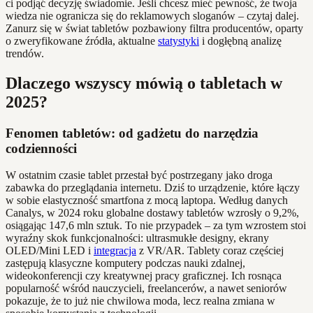
ci podjąć decyzję świadomie. Jeśli chcesz mieć pewność, że twoja
wiedza nie ogranicza się do reklamowych sloganów – czytaj dalej.
Zanurz się w świat tabletów pozbawiony filtra producentów, oparty
o zweryfikowane źródła, aktualne
statystyki
i dogłębną analizę
trendów.
Dlaczego wszyscy mówią o tabletach w
2025?
Fenomen tabletów: od gadżetu do narzędzia
codzienności
W ostatnim czasie tablet przestał być postrzegany jako droga
zabawka do przeglądania internetu. Dziś to urządzenie, które łączy
w sobie elastyczność smartfona z mocą laptopa. Według danych
Canalys, w 2024 roku globalne dostawy tabletów wzrosły o 9,2%,
osiągając 147,6 mln sztuk. To nie przypadek – za tym wzrostem stoi
wyraźny skok funkcjonalności: ultrasmukłe designy, ekrany
OLED/Mini LED i
integracja
z VR/AR. Tablety coraz częściej
zastępują klasyczne komputery podczas nauki zdalnej,
wideokonferencji czy kreatywnej pracy graficznej. Ich rosnąca
popularność wśród nauczycieli, freelancerów, a nawet seniorów
pokazuje, że to już nie chwilowa moda, lecz realna zmiana w