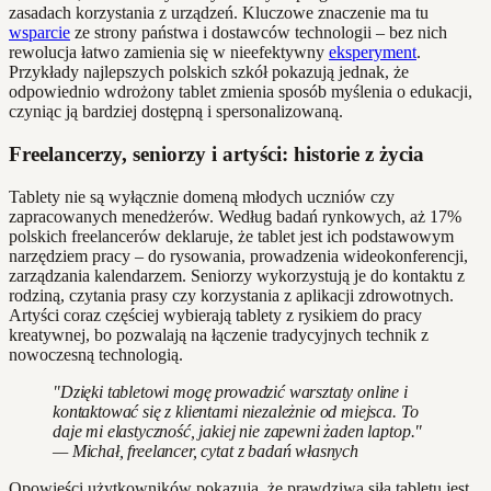
zasadach korzystania z urządzeń. Kluczowe znaczenie ma tu
wsparcie
ze strony państwa i dostawców technologii – bez nich
rewolucja łatwo zamienia się w nieefektywny
eksperyment
.
Przykłady najlepszych polskich szkół pokazują jednak, że
odpowiednio wdrożony tablet zmienia sposób myślenia o edukacji,
czyniąc ją bardziej dostępną i spersonalizowaną.
Freelancerzy, seniorzy i artyści: historie z życia
Tablety nie są wyłącznie domeną młodych uczniów czy
zapracowanych menedżerów. Według badań rynkowych, aż 17%
polskich freelancerów deklaruje, że tablet jest ich podstawowym
narzędziem pracy – do rysowania, prowadzenia wideokonferencji,
zarządzania kalendarzem. Seniorzy wykorzystują je do kontaktu z
rodziną, czytania prasy czy korzystania z aplikacji zdrowotnych.
Artyści coraz częściej wybierają tablety z rysikiem do pracy
kreatywnej, bo pozwalają na łączenie tradycyjnych technik z
nowoczesną technologią.
"Dzięki tabletowi mogę prowadzić warsztaty online i
kontaktować się z klientami niezależnie od miejsca. To
daje mi elastyczność, jakiej nie zapewni żaden laptop."
— Michał, freelancer, cytat z badań własnych
Opowieści użytkowników pokazują, że prawdziwą siłą tabletu jest