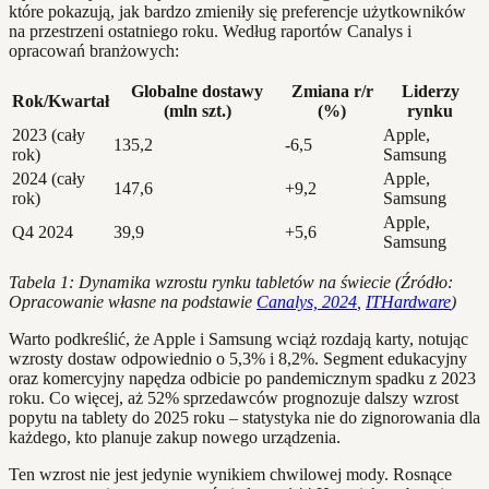
które pokazują, jak bardzo zmieniły się preferencje użytkowników
na przestrzeni ostatniego roku. Według raportów Canalys i
opracowań branżowych:
Globalne dostawy
Zmiana r/r
Liderzy
Rok/Kwartał
(mln szt.)
(%)
rynku
2023 (cały
Apple,
135,2
-6,5
rok)
Samsung
2024 (cały
Apple,
147,6
+9,2
rok)
Samsung
Apple,
Q4 2024
39,9
+5,6
Samsung
Tabela 1: Dynamika wzrostu rynku tabletów na świecie (Źródło:
Opracowanie własne na podstawie
Canalys, 2024
,
ITHardware
)
Warto podkreślić, że Apple i Samsung wciąż rozdają karty, notując
wzrosty dostaw odpowiednio o 5,3% i 8,2%. Segment edukacyjny
oraz komercyjny napędza odbicie po pandemicznym spadku z 2023
roku. Co więcej, aż 52% sprzedawców prognozuje dalszy wzrost
popytu na tablety do 2025 roku – statystyka nie do zignorowania dla
każdego, kto planuje zakup nowego urządzenia.
Ten wzrost nie jest jedynie wynikiem chwilowej mody. Rosnące