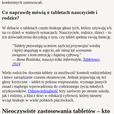
konkretnych zastosowań.
Co naprawdę mówią o tabletach nauczyciele i
rodzice?
W debacie o tabletach często brakuje głosu tych, którzy używają ich
na co dzień w realnych sytuacjach. Nauczyciele, rodzice, dzieci – to
ich doświadczenia decydują o tym, czy tablet spełnia swoją funkcję.
"Tablety pozwalają uczniom szybciej przyswajać wiedzę
i lepiej angażują w zajęcia, ale niosą też wyzwania
związane z koncentracją i higieną cyfrową."
— Ilona Rosińska, nauczycielka informatyki,
Tabletowo,
2024
Wielu rodziców docenia tablety za możliwość kontroli rodzicielskiej
i łatwe zarządzanie czasem ekranowym. Jednak pojawiają się też
głosy krytyczne – tablet to pokusa rozpraszania, wymaga jasnych
zasad i mądrego wprowadzenia do codziennego życia młodych
użytkowników.
Odpowiedzialność
leży zarówno po stronie szkoły,
jak i rodziny, a klucz tkwi w edukacji cyfrowej, której niestety
wciąż brakuje w wielu polskich placówkach.
Nieoczywiste zastosowania tabletów – kto