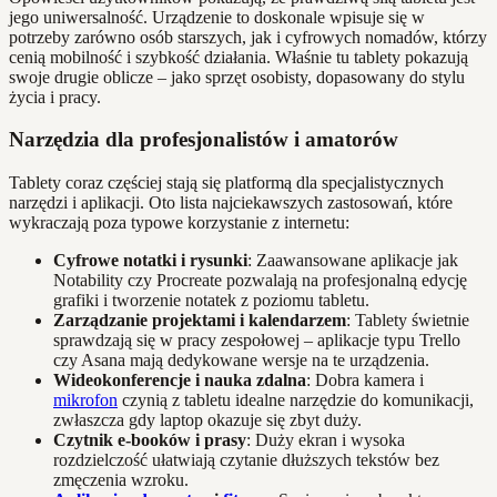
jego uniwersalność. Urządzenie to doskonale wpisuje się w
potrzeby zarówno osób starszych, jak i cyfrowych nomadów, którzy
cenią mobilność i szybkość działania. Właśnie tu tablety pokazują
swoje drugie oblicze – jako sprzęt osobisty, dopasowany do stylu
życia i pracy.
Narzędzia dla profesjonalistów i amatorów
Tablety coraz częściej stają się platformą dla specjalistycznych
narzędzi i aplikacji. Oto lista najciekawszych zastosowań, które
wykraczają poza typowe korzystanie z internetu:
Cyfrowe notatki i rysunki
: Zaawansowane aplikacje jak
Notability czy Procreate pozwalają na profesjonalną edycję
grafiki i tworzenie notatek z poziomu tabletu.
Zarządzanie projektami i kalendarzem
: Tablety świetnie
sprawdzają się w pracy zespołowej – aplikacje typu Trello
czy Asana mają dedykowane wersje na te urządzenia.
Wideokonferencje i nauka zdalna
: Dobra kamera i
mikrofon
czynią z tabletu idealne narzędzie do komunikacji,
zwłaszcza gdy laptop okazuje się zbyt duży.
Czytnik e-booków i prasy
: Duży ekran i wysoka
rozdzielczość ułatwiają czytanie dłuższych tekstów bez
zmęczenia wzroku.