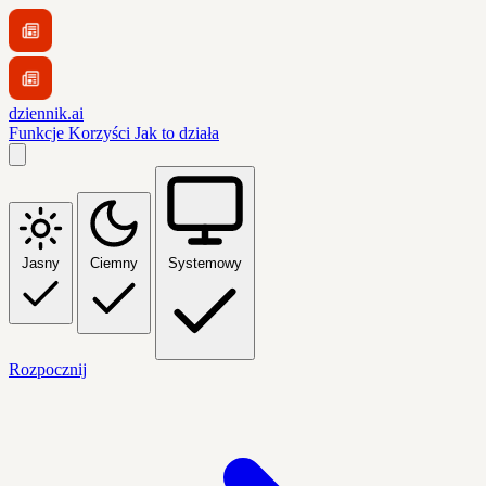
dziennik.ai
Funkcje
Korzyści
Jak to działa
Jasny
Ciemny
Systemowy
Rozpocznij