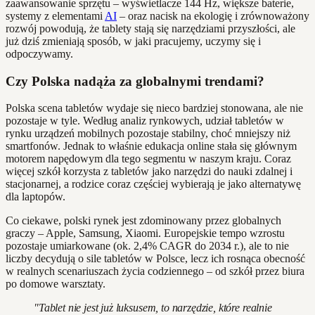
zaawansowanie sprzętu – wyświetlacze 144 Hz, większe baterie,
systemy z elementami
AI
– oraz nacisk na ekologię i zrównoważony
rozwój powodują, że tablety stają się narzędziami przyszłości, ale
już dziś zmieniają sposób, w jaki pracujemy, uczymy się i
odpoczywamy.
Czy Polska nadąża za globalnymi trendami?
Polska scena tabletów wydaje się nieco bardziej stonowana, ale nie
pozostaje w tyle. Według analiz rynkowych, udział tabletów w
rynku urządzeń mobilnych pozostaje stabilny, choć mniejszy niż
smartfonów. Jednak to właśnie edukacja online stała się głównym
motorem napędowym dla tego segmentu w naszym kraju. Coraz
więcej szkół korzysta z tabletów jako narzędzi do nauki zdalnej i
stacjonarnej, a rodzice coraz częściej wybierają je jako alternatywę
dla laptopów.
Co ciekawe, polski rynek jest zdominowany przez globalnych
graczy – Apple, Samsung, Xiaomi. Europejskie tempo wzrostu
pozostaje umiarkowane (ok. 2,4% CAGR do 2034 r.), ale to nie
liczby decydują o sile tabletów w Polsce, lecz ich rosnąca obecność
w realnych scenariuszach życia codziennego – od szkół przez biura
po domowe warsztaty.
"Tablet nie jest już luksusem, to narzędzie, które realnie