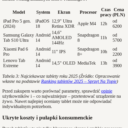
Czas
Cena
Model
System
Ekran
Procesor
pracy
(PLN)
iPad Pro 5 gen.
iPadOS
12,9" Ultra
od
Apple M4
12h
(2024)
18
Retina XDR
6200
14,6"
Samsung Galaxy
Android
Snapdragon
od
AMOLED
11h
Tab S10 Ultra
14
8
5700
144Hz
Xiaomi Pad 6
Android
Snapdragon
od
11" IPS
10h
Pro
14
8+
2200
Lenovo Tab
Android
od
14,5" OLED
MediaTek
13h
Extreme
14
3900
Tabela 3: Najciekawsze tablety roku 2025 (Źródło: Opracowanie
własne na podstawie
Ranking tabletów 2025 – Sprzęt Na Topie
)
Przed zakupem warto porównać parametry, sprawdzić
opinie
użytkowników i – co najważniejsze – przetestować urządzenie na
żywo. Nawet najlepiej oceniany tablet może nie odpowiadać
indywidualnym potrzebom.
Ukryte koszty i pułapki konsumenckie