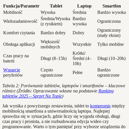
Funkcja/Parametr
Tablet
Laptop
Smartfon
Mobilność
Wysoka
Średnia
Bardzo wysoka
Średnia/Wysoka
Bardzo
Wielozadaniowość
Ograniczona
(z rysikiem)
wysoka
Ograniczony
Komfort czytania
Bardzo dobry
Dobry
(mały ekran)
Większość
Obsługa aplikacji
Wszystkie
Tylko mobilne
mobilnych
Krótki/
Czas pracy na
Długi (8–15h)
Średni (4–
Długi (10–20h)
baterii
10h)
Wsparcie
Często
Bardzo
Pełne
peryferiów
ograniczone
ograniczone
Tabela 2: Porównanie tabletów, laptopów i smartfonów – kluczowe
różnice (Źródło: Opracowanie własne na podstawie
Ranking
tabletów 2025 – Sprzęt Na Topie
)
Jak wynika z powyższego zestawienia, tablet to
kompromis
między
mobilnością smartfona a uniwersalnością laptopa. Najlepiej
sprawdza się w sytuacjach, gdzie liczy się wygoda obsługi, długi
czas pracy i prostota, a nie rozbudowana edycja wideo czy
programowanie. Warto o tym pamiętać przy wyborze urządzenia do