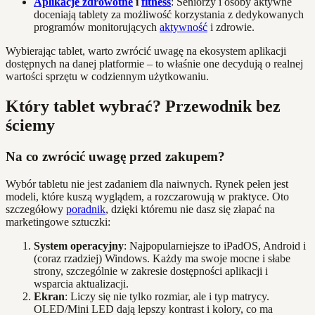
Aplikacje zdrowotne
i
fitness
: Seniorzy i osoby aktywne
doceniają tablety za możliwość korzystania z dedykowanych
programów monitorujących
aktywność
i zdrowie.
Wybierając tablet, warto zwrócić uwagę na ekosystem aplikacji
dostępnych na danej platformie – to właśnie one decydują o realnej
wartości sprzętu w codziennym użytkowaniu.
Który tablet wybrać? Przewodnik bez
ściemy
Na co zwrócić uwagę przed zakupem?
Wybór tabletu nie jest zadaniem dla naiwnych. Rynek pełen jest
modeli, które kuszą wyglądem, a rozczarowują w praktyce. Oto
szczegółowy
poradnik
, dzięki któremu nie dasz się złapać na
marketingowe sztuczki:
System operacyjny
: Najpopularniejsze to iPadOS, Android i
(coraz rzadziej) Windows. Każdy ma swoje mocne i słabe
strony, szczególnie w zakresie dostępności aplikacji i
wsparcia aktualizacji.
Ekran
: Liczy się nie tylko rozmiar, ale i typ matrycy.
OLED/Mini LED dają lepszy kontrast i kolory, co ma