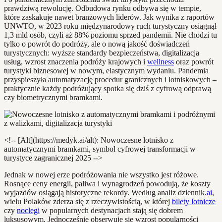
prawdziwą rewolucję. Odbudowa rynku odbywa się w tempie,
które zaskakuje nawet branżowych liderów. Jak wynika z raportów
UNWTO, w 2023 roku międzynarodowy ruch turystyczny osiągnął
1,3 mld osób, czyli aż 88% poziomu sprzed pandemii. Nie chodzi tu
tylko o powrót do podróży, ale o nową jakość doświadczeń
turystycznych: wyższe standardy bezpieczeństwa, digitalizacja
usług, wzrost znaczenia podróży krajowych i
wellness
oraz powrót
turystyki biznesowej w nowym, elastycznym wydaniu. Pandemia
przyspieszyła automatyzację procedur granicznych i lotniskowych –
praktycznie każdy podróżujący spotka się dziś z cyfrową odprawą
czy biometrycznymi bramkami.
<!-- [Alt](https://medyk.ai/alt): Nowoczesne lotnisko z
automatycznymi bramkami, symbol cyfrowej transformacji w
turystyce zagranicznej 2025 -->
Jednak w nowej erze podróżowania nie wszystko jest różowe.
Rosnące ceny energii, paliwa i wynagrodzeń powodują, że koszty
wyjazdów osiągają historyczne rekordy. Według analiz dziennik.
ai
,
wielu Polaków zderza się z rzeczywistością, w której
bilety lotnicze
czy
noclegi
w popularnych destynacjach stają się dobrem
luksusowym. Jednocześnie obserwuje się wzrost popularności