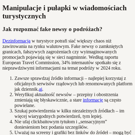
Manipulacje i pułapki w wiadomościach
turystycznych
Jak rozpoznać fake newsy o podróżach?
Dezinformacja
w turystyce potrafi siać większy chaos niż
zawirowania na rynku walutowym. Fake newsy o zamkniętych
granicach, fałszywych zagrożeniach czy wyimaginowanych
promocjach pojawiają się w sieci nagminnie. Według raportu
European Travel Commission, 34% internautów spotkało się z
nieprawdziwymi informacjami na temat podróży w 2024 roku.
Zawsze sprawdzaj źródło informacji – najlepiej korzystaj z
oficjalnych serwisów rządowych lub renomowanych platform
jak dziennik.
ai
.
Weryfikuj aktualność newsów – przepisy i obostrzenia
zmieniają się błyskawicznie, a stare
informacje
są często
powielane.
Szukaj potwierdzenia w kilku niezależnych źródłach – im
więcej wiarygodnych potwierdzeń, tym lepiej.
Nie ufaj clickbaitowym tytułom i „sensacyjnym”
doniesieniom bez podania szczegółów.
Uważaj na screeny i grafiki bez linków do źródeł – mogą być