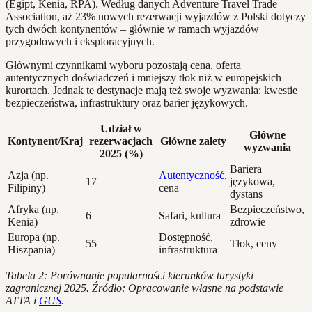
(Egipt, Kenia, RPA). Według danych Adventure Travel Trade
Association, aż 23% nowych rezerwacji wyjazdów z Polski dotyczy
tych dwóch kontynentów – głównie w ramach wyjazdów
przygodowych i eksploracyjnych.
Głównymi czynnikami wyboru pozostają cena, oferta
autentycznych doświadczeń i mniejszy tłok niż w europejskich
kurortach. Jednak te destynacje mają też swoje wyzwania: kwestie
bezpieczeństwa, infrastruktury oraz barier językowych.
Udział w
Główne
Kontynent/Kraj
rezerwacjach
Główne zalety
wyzwania
2025 (%)
Bariera
Azja (np.
Autentyczność
,
17
językowa,
Filipiny)
cena
dystans
Afryka (np.
Bezpieczeństwo,
6
Safari, kultura
Kenia)
zdrowie
Europa (np.
Dostępność,
55
Tłok, ceny
Hiszpania)
infrastruktura
Tabela 2: Porównanie popularności kierunków turystyki
zagranicznej 2025. Źródło: Opracowanie własne na podstawie
ATTA i
GUS
.