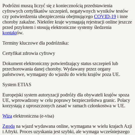
Podróżni muszą liczyć się z koniecznością przedstawienia
cyfrowych certyfikatów szczepień, negatywnych wyników testów
czy potwierdzenia ubezpieczenia obejmującego
COVID-19
i inne
choroby zakaźne. Niektóre kraje wymagają rejestracji online jeszcze
przed przylotem i stosują elektroniczne systemy śledzenia
kontakt
ów.
Terminy kluczowe dla podróżnika:
Certyfikat zdrowia cyfrowy
Dokument elektroniczny potwierdzający status szczepień lub
przechorowania danej choroby. Wydawany przez organy
państwowe, wymagany do wjazdu do wielu krajów poza UE.
System ETIAS
Europejski system autoryzacji podróży dla obywateli krajów spoza
UE, wprowadzony w celu poprawy bezpieczeństwa granic. Polacy
korzystają z uproszczonych zasad w ramach członkostwa w UE.
Wiza
elektroniczna (e-visa)
Zgoda
na wjazd wydawana online, wymagana w wielu krajach Azji
i Afryki. Proces uzyskania jest szybki, ale wymaga wcześniejszego