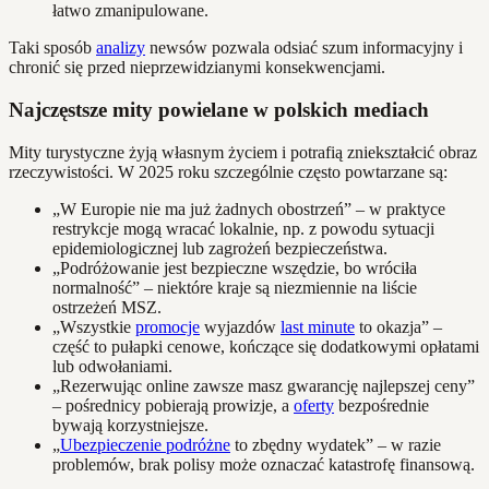
łatwo zmanipulowane.
Taki sposób
analizy
newsów pozwala odsiać szum informacyjny i
chronić się przed nieprzewidzianymi konsekwencjami.
Najczęstsze mity powielane w polskich mediach
Mity turystyczne żyją własnym życiem i potrafią zniekształcić obraz
rzeczywistości. W 2025 roku szczególnie często powtarzane są:
„W Europie nie ma już żadnych obostrzeń” – w praktyce
restrykcje mogą wracać lokalnie, np. z powodu sytuacji
epidemiologicznej lub zagrożeń bezpieczeństwa.
„Podróżowanie jest bezpieczne wszędzie, bo wróciła
normalność” – niektóre kraje są niezmiennie na liście
ostrzeżeń MSZ.
„Wszystkie
promocje
wyjazdów
last minute
to okazja” –
część to pułapki cenowe, kończące się dodatkowymi opłatami
lub odwołaniami.
„Rezerwując online zawsze masz gwarancję najlepszej ceny”
– pośrednicy pobierają prowizje, a
oferty
bezpośrednie
bywają korzystniejsze.
„
Ubezpieczenie podróżne
to zbędny wydatek” – w razie
problemów, brak polisy może oznaczać katastrofę finansową.