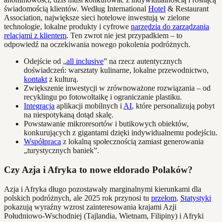
świadomością klientów. Według International
Hotel
& Restaurant
Association, największe sieci hotelowe inwestują w zielone
technologie, lokalne produkty i cyfrowe
narzędzia do zarządzania
relacjami z klientem
. Ten zwrot nie jest przypadkiem – to
odpowiedź na oczekiwania nowego pokolenia podróżnych.
Odejście od „
all inclusive
” na rzecz autentycznych
doświadczeń: warsztaty kulinarne, lokalne przewodnictwo,
kontakt
z kulturą.
Zwiększenie inwestycji w zrównoważone rozwiązania – od
recyklingu po fotowoltaikę i ograniczanie plastiku.
Integracja
aplikacji mobilnych i
AI
, które personalizują pobyt
na niespotykaną dotąd skalę.
Powstawanie mikroresortów i butikowych obiektów,
konkurujących z gigantami dzięki indywidualnemu podejściu.
Współpraca
z lokalną społecznością zamiast generowania
„turystycznych baniek”.
Czy Azja i Afryka to nowe eldorado Polaków?
Azja i Afryka długo pozostawały marginalnymi kierunkami dla
polskich podróżnych, ale 2025 rok przynosi tu
przełom
.
Statystyki
pokazują wyraźny wzrost zainteresowania krajami Azji
Południowo-Wschodniej (Tajlandia, Wietnam, Filipiny) i Afryki