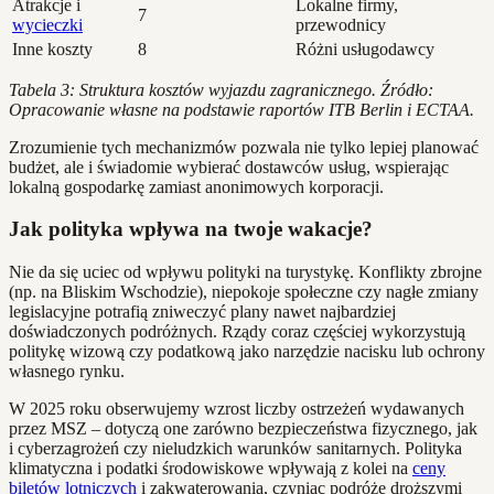
Atrakcje i
Lokalne firmy,
7
wycieczki
przewodnicy
Inne koszty
8
Różni usługodawcy
Tabela 3: Struktura kosztów wyjazdu zagranicznego. Źródło:
Opracowanie własne na podstawie raportów ITB Berlin i ECTAA.
Zrozumienie tych mechanizmów pozwala nie tylko lepiej planować
budżet, ale i świadomie wybierać dostawców usług, wspierając
lokalną gospodarkę zamiast anonimowych korporacji.
Jak polityka wpływa na twoje wakacje?
Nie da się uciec od wpływu polityki na turystykę. Konflikty zbrojne
(np. na Bliskim Wschodzie), niepokoje społeczne czy nagłe zmiany
legislacyjne potrafią zniweczyć plany nawet najbardziej
doświadczonych podróżnych. Rządy coraz częściej wykorzystują
politykę wizową czy podatkową jako narzędzie nacisku lub ochrony
własnego rynku.
W 2025 roku obserwujemy wzrost liczby ostrzeżeń wydawanych
przez MSZ – dotyczą one zarówno bezpieczeństwa fizycznego, jak
i cyberzagrożeń czy nieludzkich warunków sanitarnych. Polityka
klimatyczna i podatki środowiskowe wpływają z kolei na
ceny
biletów lotniczych
i zakwaterowania, czyniąc podróże droższymi