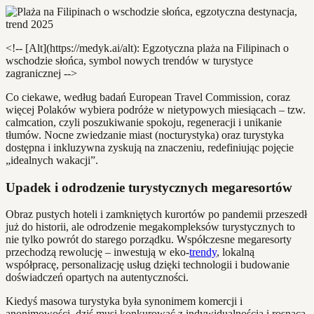
<!-- [Alt](https://medyk.ai/alt): Egzotyczna plaża na Filipinach o
wschodzie słońca, symbol nowych trendów w turystyce
zagranicznej -->
Co ciekawe, według badań European Travel Commission, coraz
więcej Polaków wybiera podróże w nietypowych miesiącach – tzw.
calmcation, czyli poszukiwanie spokoju, regeneracji i unikanie
tłumów. Nocne zwiedzanie miast (nocturystyka) oraz turystyka
dostępna i inkluzywna zyskują na znaczeniu, redefiniując pojęcie
„idealnych wakacji”.
Upadek i odrodzenie turystycznych megaresortów
Obraz pustych hoteli i zamkniętych kurortów po pandemii przeszedł
już do historii, ale odrodzenie megakompleksów turystycznych to
nie tylko powrót do starego porządku. Współczesne megaresorty
przechodzą rewolucję – inwestują w eko-
trendy
, lokalną
współpracę, personalizację usług dzięki technologii i budowanie
doświadczeń opartych na autentyczności.
Kiedyś masowa turystyka była synonimem komercji i
anonimowości, dziś musi konkurować z indywidualnością i rosnącą