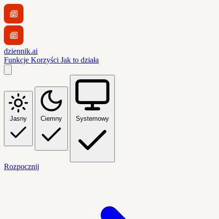
dziennik.ai
Funkcje
Korzyści
Jak to działa
Jasny
Ciemny
Systemowy
Rozpocznij