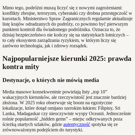
Mimo tego, podróżni muszą liczyć się z nowymi zagrożeniami:
konflikty zbrojne, terroryzm, cyberataki czy drobna przestępczość w
kurortach. Ministerstwo Spraw Zagranicznych regularnie aktualizuje
listę krajów odradzanych do podróży, co powinno być pierwszym
punktem kontroli dla świadomego podróżnika. Oznacza to, że
dzisiaj bezpieczeństwo nie kończy się na statystykach lotniczych –
to cały ekosystem zarządzania ryzykiem, w którym liczy się
zarówno technologia, jak i zdrowy rozsądek.
Najpopularniejsze kierunki 2025: prawda
kontra mity
Destynacje, o których nie mówią media
Media masowe konsekwentnie powielają listy „top 10”
wakacyjnych kierunków, ale rzeczywistość jest znacznie bardziej
złożona. W 2025 roku obserwuje się boom na egzotyczne
lokalizacje, które dotąd omijano szerokim łukiem: Filipiny, Sri
Lanka, Madagaskar czy nieoczywiste wyspy Oceanii. Jednocześnie
rośnie popularność „hidden gems” – miejsc odkrywanych poza
ścieżką utartych szlaków, gdzie
autentyczność
spotyka się ze
zrównoważonym podejściem do turystyki.