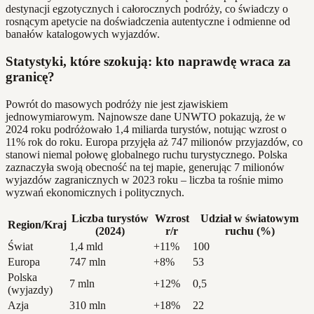
destynacji egzotycznych i całorocznych podróży, co świadczy o
rosnącym apetycie na doświadczenia autentyczne i odmienne od
banałów katalogowych wyjazdów.
Statystyki, które szokują: kto naprawdę wraca za
granicę?
Powrót do masowych podróży nie jest zjawiskiem
jednowymiarowym. Najnowsze dane UNWTO pokazują, że w
2024 roku podróżowało 1,4 miliarda turystów, notując wzrost o
11% rok do roku. Europa przyjęła aż 747 milionów przyjazdów, co
stanowi niemal połowę globalnego ruchu turystycznego. Polska
zaznaczyła swoją obecność na tej mapie, generując 7 milionów
wyjazdów zagranicznych w 2023 roku – liczba ta rośnie mimo
wyzwań ekonomicznych i politycznych.
Liczba turystów
Wzrost
Udział w światowym
Region/Kraj
(2024)
r/r
ruchu (%)
Świat
1,4 mld
+11%
100
Europa
747 mln
+8%
53
Polska
7 mln
+12%
0,5
(wyjazdy)
Azja
310 mln
+18%
22