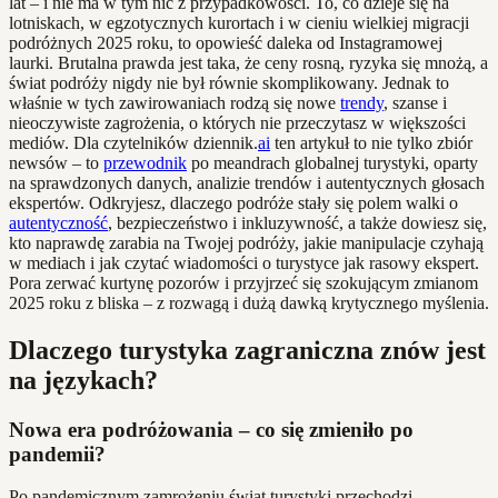
lat – i nie ma w tym nic z przypadkowości. To, co dzieje się na
lotniskach, w egzotycznych kurortach i w cieniu wielkiej migracji
podróżnych 2025 roku, to opowieść daleka od Instagramowej
laurki. Brutalna prawda jest taka, że ceny rosną, ryzyka się mnożą, a
świat podróży nigdy nie był równie skomplikowany. Jednak to
właśnie w tych zawirowaniach rodzą się nowe
trendy
, szanse i
nieoczywiste zagrożenia, o których nie przeczytasz w większości
mediów. Dla czytelników dziennik.
ai
ten artykuł to nie tylko zbiór
newsów – to
przewodnik
po meandrach globalnej turystyki, oparty
na sprawdzonych danych, analizie trendów i autentycznych głosach
ekspertów. Odkryjesz, dlaczego podróże stały się polem walki o
autentyczność
, bezpieczeństwo i inkluzywność, a także dowiesz się,
kto naprawdę zarabia na Twojej podróży, jakie manipulacje czyhają
w mediach i jak czytać wiadomości o turystyce jak rasowy ekspert.
Pora zerwać kurtynę pozorów i przyjrzeć się szokującym zmianom
2025 roku z bliska – z rozwagą i dużą dawką krytycznego myślenia.
Dlaczego turystyka zagraniczna znów jest
na językach?
Nowa era podróżowania – co się zmieniło po
pandemii?
Po pandemicznym zamrożeniu świat turystyki przechodzi