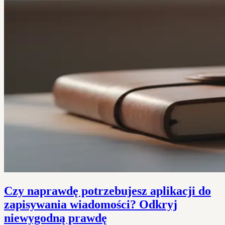
Czy naprawdę potrzebujesz aplikacji do
zapisywania wiadomości? Odkryj
niewygodną prawdę