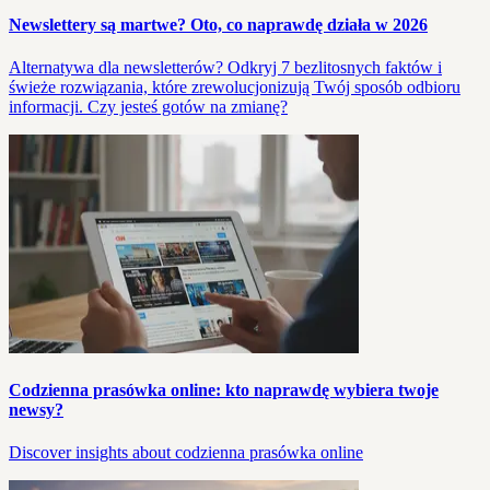
Newslettery są martwe? Oto, co naprawdę działa w 2026
Alternatywa dla newsletterów? Odkryj 7 bezlitosnych faktów i
świeże rozwiązania, które zrewolucjonizują Twój sposób odbioru
informacji. Czy jesteś gotów na zmianę?
Codzienna prasówka online: kto naprawdę wybiera twoje
newsy?
Discover insights about codzienna prasówka online