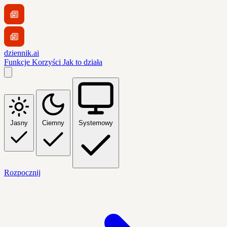
dziennik.ai
Funkcje
Korzyści
Jak to działa
Jasny
Ciemny
Systemowy
Rozpocznij