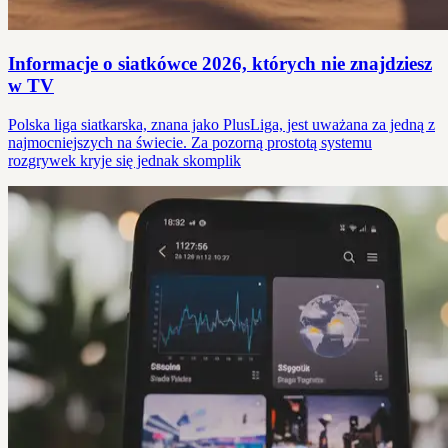
Informacje o siatkówce 2026, których nie znajdziesz
w TV
Polska liga siatkarska, znana jako PlusLiga, jest uważana za jedną z
najmocniejszych na świecie. Za pozorną prostotą systemu
rozgrywek kryje się jednak skomplik