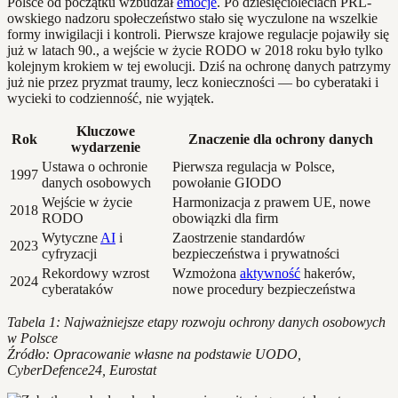
Polsce od początku wzbudzał
emocje
. Po dziesięcioleciach PRL-
owskiego nadzoru społeczeństwo stało się wyczulone na wszelkie
formy inwigilacji i kontroli. Pierwsze krajowe regulacje pojawiły się
już w latach 90., a wejście w życie RODO w 2018 roku było tylko
kolejnym krokiem w tej ewolucji. Dziś na ochronę danych patrzymy
już nie przez pryzmat traumy, lecz konieczności — bo cyberataki i
wycieki to codzienność, nie wyjątek.
Kluczowe
Rok
Znaczenie dla ochrony danych
wydarzenie
Ustawa o ochronie
Pierwsza regulacja w Polsce,
1997
danych osobowych
powołanie GIODO
Wejście w życie
Harmonizacja z prawem UE, nowe
2018
RODO
obowiązki dla firm
Wytyczne
AI
i
Zaostrzenie standardów
2023
cyfryzacji
bezpieczeństwa i prywatności
Rekordowy wzrost
Wzmożona
aktywność
hakerów,
2024
cyberataków
nowe procedury bezpieczeństwa
Tabela 1: Najważniejsze etapy rozwoju ochrony danych osobowych
w Polsce
Źródło: Opracowanie własne na podstawie UODO,
CyberDefence24, Eurostat