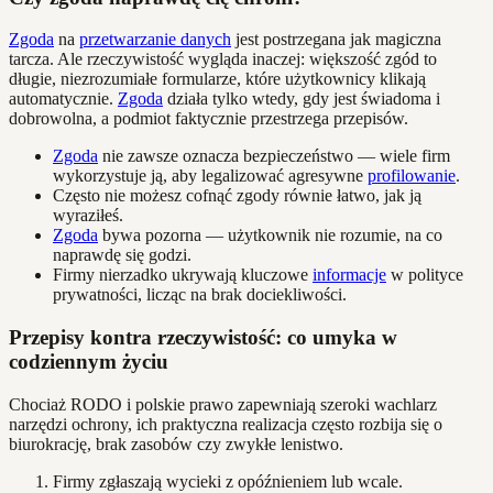
Zgoda
na
przetwarzanie danych
jest postrzegana jak magiczna
tarcza. Ale rzeczywistość wygląda inaczej: większość zgód to
długie, niezrozumiałe formularze, które użytkownicy klikają
automatycznie.
Zgoda
działa tylko wtedy, gdy jest świadoma i
dobrowolna, a podmiot faktycznie przestrzega przepisów.
Zgoda
nie zawsze oznacza bezpieczeństwo — wiele firm
wykorzystuje ją, aby legalizować agresywne
profilowanie
.
Często nie możesz cofnąć zgody równie łatwo, jak ją
wyraziłeś.
Zgoda
bywa pozorna — użytkownik nie rozumie, na co
naprawdę się godzi.
Firmy nierzadko ukrywają kluczowe
informacje
w polityce
prywatności, licząc na brak dociekliwości.
Przepisy kontra rzeczywistość: co umyka w
codziennym życiu
Chociaż RODO i polskie prawo zapewniają szeroki wachlarz
narzędzi ochrony, ich praktyczna realizacja często rozbija się o
biurokrację, brak zasobów czy zwykłe lenistwo.
Firmy zgłaszają wycieki z opóźnieniem lub wcale.