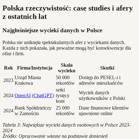
Polska rzeczywistość: case studies i afery
z ostatnich lat
Najgłośniejsze wycieki danych w Polsce
Polska nie uniknęła spektakularnych afer z wyciekami danych.
Każda z nich pokazała, jak poważne mogą być konsekwencje dla
ofiar i firm.
Skala
Rok
Firma/Instytucja
Skutki
wycieku
Urząd Miasta
50 000
Dostęp do PESEL-i i
2023
Krakowa
rekordów
adresów mieszkańców
setki
Wyciek danych
2024
OpenAI
(
ChatGPT
)
tysięcy
użytkowników z Polski
kont
Bank Spółdzielczy
25 000
Dane finansowe klientów
2024
w Zamościu
rekordów
ujawnione online
Tabela 3: Największe wycieki danych osobowych w Polsce 2023-
2024
Źródło: Opracowanie własne na podstawie doniesień