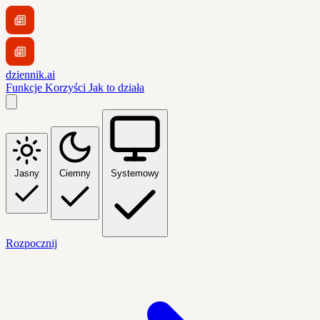
dziennik.ai
Funkcje
Korzyści
Jak to działa
Jasny
Ciemny
Systemowy
Rozpocznij