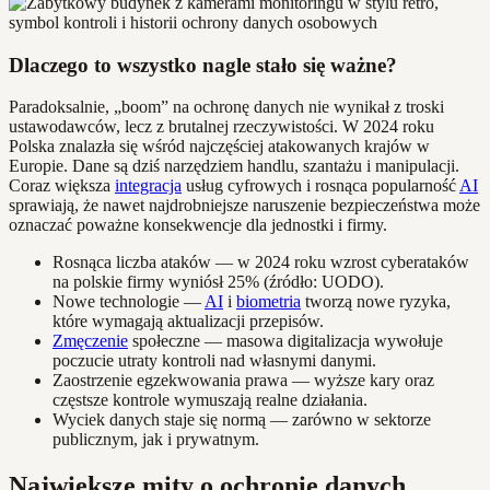
Dlaczego to wszystko nagle stało się ważne?
Paradoksalnie, „boom” na ochronę danych nie wynikał z troski
ustawodawców, lecz z brutalnej rzeczywistości. W 2024 roku
Polska znalazła się wśród najczęściej atakowanych krajów w
Europie. Dane są dziś narzędziem handlu, szantażu i manipulacji.
Coraz większa
integracja
usług cyfrowych i rosnąca popularność
AI
sprawiają, że nawet najdrobniejsze naruszenie bezpieczeństwa może
oznaczać poważne konsekwencje dla jednostki i firmy.
Rosnąca liczba ataków — w 2024 roku wzrost cyberataków
na polskie firmy wyniósł 25% (źródło: UODO).
Nowe technologie —
AI
i
biometria
tworzą nowe ryzyka,
które wymagają aktualizacji przepisów.
Zmęczenie
społeczne — masowa digitalizacja wywołuje
poczucie utraty kontroli nad własnymi danymi.
Zaostrzenie egzekwowania prawa — wyższe kary oraz
częstsze kontrole wymuszają realne działania.
Wyciek danych staje się normą — zarówno w sektorze
publicznym, jak i prywatnym.
Największe mity o ochronie danych