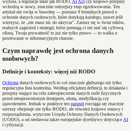
wyższa, a regulacje takie jak RODO,
AI
Act
czy krajowe przepisy
wchodzą w nowy, znacznie ostrzejszy etap egzekwowania. Ten
artykuł nie owija w bawełnę — poznasz 9 brutalnych prawd o
ochronie danych osobowych, które dotykają każdego, nawet jeśli
wierzysz, że „nie masz nic do ukrycia”. Zanurz się w świat mitów,
realnych zagrożeń i strategii, które pomogą ci nie stać się cyfrową
ofiarą. Twoja prywatność to już nie tylko prawo — to walka o
przetrwanie w informacyjnym chaosie.
Czym naprawdę jest ochrona danych
osobowych?
Definicje i konteksty: więcej niż RODO
Ochrona
danych osobowych to coś znacznie głębszego niż tylko
regulacyjna lista kontrolna. Według oficjalnej definicji, to działania i
przepisy mające na celu zabezpieczenie danych osób fizycznych
przed nieuprawnionym dostępem, utratą, modyfikacją czy
ujawnieniem. Jednak w praktyce ten
parasol
rozciąga się znacznie
szerzej: obejmuje nie tylko RODO, ale również krajowe ustawy i
rozporządzenia, wytyczne Urzędu Ochrony Danych Osobowych
(UODO), a od niedawna także europejskie dyrektywy dotyczące
AI
i cyfryzacji.