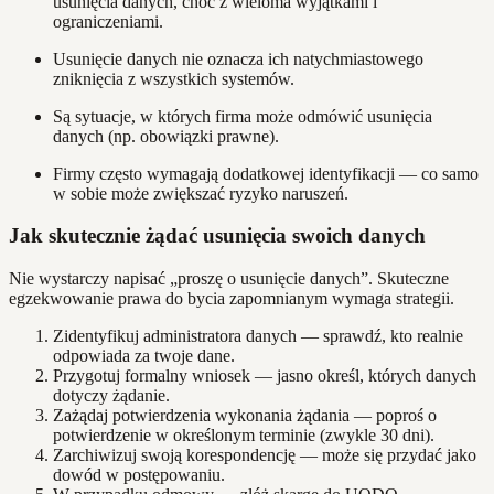
usunięcia danych, choć z wieloma wyjątkami i
ograniczeniami.
Usunięcie danych nie oznacza ich natychmiastowego
zniknięcia z wszystkich systemów.
Są sytuacje, w których firma może odmówić usunięcia
danych (np. obowiązki prawne).
Firmy często wymagają dodatkowej identyfikacji — co samo
w sobie może zwiększać ryzyko naruszeń.
Jak skutecznie żądać usunięcia swoich danych
Nie wystarczy napisać „proszę o usunięcie danych”. Skuteczne
egzekwowanie prawa do bycia zapomnianym wymaga strategii.
Zidentyfikuj administratora danych — sprawdź, kto realnie
odpowiada za twoje dane.
Przygotuj formalny wniosek — jasno określ, których danych
dotyczy żądanie.
Zażądaj potwierdzenia wykonania żądania — poproś o
potwierdzenie w określonym terminie (zwykle 30 dni).
Zarchiwizuj swoją korespondencję — może się przydać jako
dowód w postępowaniu.