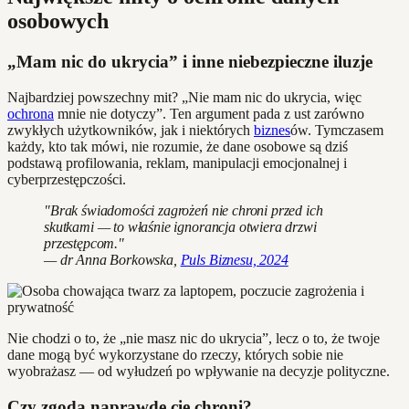
osobowych
„Mam nic do ukrycia” i inne niebezpieczne iluzje
Najbardziej powszechny mit? „Nie mam nic do ukrycia, więc
ochrona
mnie nie dotyczy”. Ten argument pada z ust zarówno
zwykłych użytkowników, jak i niektórych
biznes
ów. Tymczasem
każdy, kto tak mówi, nie rozumie, że dane osobowe są dziś
podstawą profilowania, reklam, manipulacji emocjonalnej i
cyberprzestępczości.
"Brak świadomości zagrożeń nie chroni przed ich
skutkami — to właśnie ignorancja otwiera drzwi
przestępcom."
— dr Anna Borkowska,
Puls Biznesu, 2024
Nie chodzi o to, że „nie masz nic do ukrycia”, lecz o to, że twoje
dane mogą być wykorzystane do rzeczy, których sobie nie
wyobrażasz — od wyłudzeń po wpływanie na decyzje polityczne.
Czy zgoda naprawdę cię chroni?