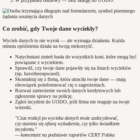
W przypadku odmowy — złóż skargę do UODO.
Co zrobić, gdy Twoje dane wyciekły?
Wyciek danych to nie wyrok — ale wymaga działania. Każda
minuta opóźnienia działa na twoją niekorzyść.
Natychmiast zmień hasła do wszystkich kont, które mogą być
powiązane z wyciekiem.
Sprawdź, czy twoje dane pojawiły się na listach wycieków
(np. haveibeenpwned).
Skontaktuj się z firmą, która utraciła twoje dane — mają
obowiązek poinformować cię o zagrożeniach.
Rozważ zamrożenie swoich danych kredytowych lub
zgłoszenie sprawy na policję.
Zgłoś incydent do UODO, jeśli firma nie reaguje na twoje
wnioski.
"Czas reakcji po wycieku danych może zadecydować,
czy staniesz się ofiarą wyłudzenia, czy tylko świadkiem
incydentu."
— komentarz na podstawie raportów CERT Polska