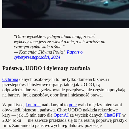
"Dane wyciekłe w jednym ataku mogą zostać
wykorzystane jeszcze wielokrotnie, a ich wartość na
czarnym rynku stale rośnie."
— Komenda Główna Policji,
Raport o
cyberprzestępczości, 2024
Państwo, UODO i dylematy zaufania
Ochrona
danych osobowych to nie tylko domena biznesu i
przestępców. Państwowe organy, takie jak UODO, są
odpowiedzialne za egzekwowanie przepisów, ale często napotykają
na bariery: brak zasobów, opór firm i niejasność prawa.
W praktyce,
kontrola
nad danymi to
pole
walki między interesami
obywateli, biznesu i państwa. Choć UODO nakłada rekordowe
kary — jak 15 mln euro dla
OpenAI
za wyciek danych
ChatGPT
w
2024 roku — nie zawsze przekłada się to na realną poprawę praktyk
firm. Zaufanie do państwowych regulatorów pozostaje