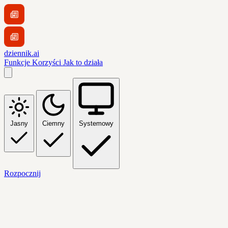
dziennik.ai
Funkcje
Korzyści
Jak to działa
Jasny
Ciemny
Systemowy
Rozpocznij