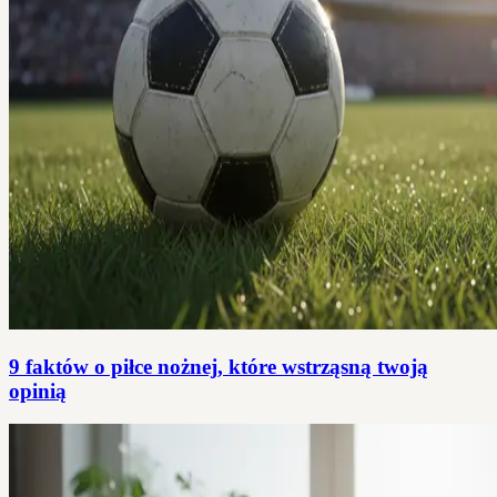
9 faktów o piłce nożnej, które wstrząsną twoją
opinią