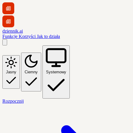
dziennik.ai
Funkcje
Korzyści
Jak to działa
Jasny
Ciemny
Systemowy
Rozpocznij