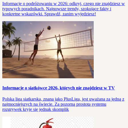
Informacje o podróżowaniu w 2026: odkryj, czego nie znajdziesz w
typowych poradnikach. Najnowsze trendy, szokujące fakty i
konkretne wskazówki. Sprawdź, zanim wyjedziesz!
Informacje o siatkówce 2026, których nie znajdziesz w TV
Polska liga siatkarska, znana jako PlusLiga, jest uważana za jedną z
najmocniejszych na świecie. Za pozorną prostotą systemu
rozgrywek kryje się jednak skomplik