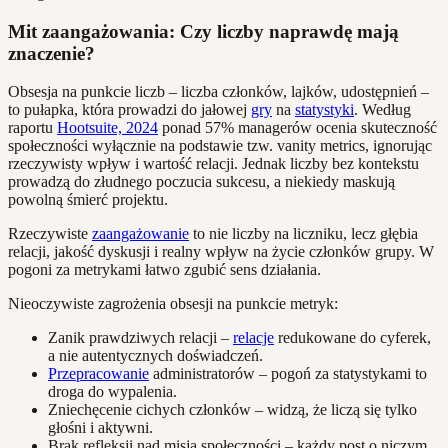
Mit zaangażowania: Czy liczby naprawdę mają
znaczenie?
Obsesja na punkcie liczb – liczba członków, lajków, udostępnień –
to pułapka, która prowadzi do jałowej
gry
na
statystyki
. Według
raportu
Hootsuite, 2024
ponad 57% managerów ocenia skuteczność
społeczności wyłącznie na podstawie tzw. vanity metrics, ignorując
rzeczywisty wpływ i wartość relacji. Jednak liczby bez kontekstu
prowadzą do złudnego poczucia sukcesu, a niekiedy maskują
powolną śmierć projektu.
Rzeczywiste
zaangażowanie
to nie liczby na liczniku, lecz głębia
relacji, jakość dyskusji i realny wpływ na życie członków grupy. W
pogoni za metrykami łatwo zgubić sens działania.
Nieoczywiste zagrożenia obsesji na punkcie metryk:
Zanik prawdziwych relacji –
relacje
redukowane do cyferek,
a nie autentycznych doświadczeń.
Przepracowanie
administratorów – pogoń za statystykami to
droga do wypalenia.
Zniechęcenie cichych członków – widzą, że liczą się tylko
głośni i aktywni.
Brak refleksji nad misją społeczności – każdy post o niczym