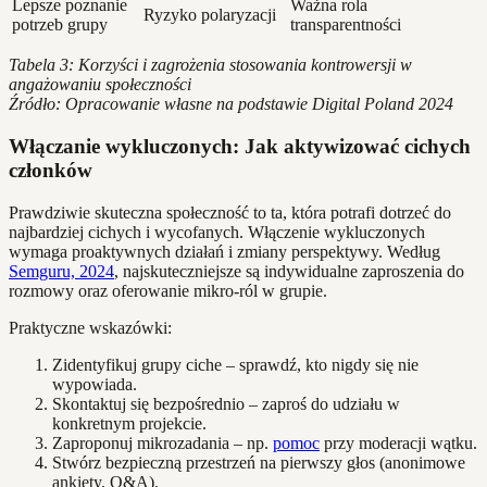
Lepsze poznanie
Ważna rola
Ryzyko polaryzacji
potrzeb grupy
transparentności
Tabela 3: Korzyści i zagrożenia stosowania kontrowersji w
angażowaniu społeczności
Źródło: Opracowanie własne na podstawie Digital Poland 2024
Włączanie wykluczonych: Jak aktywizować cichych
członków
Prawdziwie skuteczna społeczność to ta, która potrafi dotrzeć do
najbardziej cichych i wycofanych. Włączenie wykluczonych
wymaga proaktywnych działań i zmiany perspektywy. Według
Semguru, 2024
, najskuteczniejsze są indywidualne zaproszenia do
rozmowy oraz oferowanie mikro-ról w grupie.
Praktyczne wskazówki:
Zidentyfikuj grupy ciche – sprawdź, kto nigdy się nie
wypowiada.
Skontaktuj się bezpośrednio – zaproś do udziału w
konkretnym projekcie.
Zaproponuj mikrozadania – np.
pomoc
przy moderacji wątku.
Stwórz bezpieczną przestrzeń na pierwszy głos (anonimowe
ankiety, Q&A).