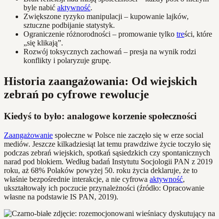
byle nabić
aktywność
.
Zwiększone ryzyko manipulacji – kupowanie lajków,
sztuczne podbijanie statystyk.
Ograniczenie różnorodności – promowanie tylko
tre
ści, które
„się klikają”.
Rozwój toksycznych zachowań – presja na wynik rodzi
konflikty i polaryzuje grupę.
Historia zaangażowania: Od wiejskich
zebrań po cyfrowe rewolucje
Kiedyś to było: analogowe korzenie społeczności
Zaangażowanie
społeczne w Polsce nie zaczęło się w erze social
mediów. Jeszcze kilkadziesiąt lat temu prawdziwe życie toczyło się
podczas zebrań wiejskich, spotkań sąsiedzkich czy spontanicznych
narad pod blokiem. Według badań Instytutu Socjologii PAN z 2019
roku, aż 68% Polaków powyżej 50. roku życia deklaruje, że to
właśnie bezpośrednie interakcje, a nie cyfrowa
aktywność
,
ukształtowały ich poczucie przynależności (źródło: Opracowanie
własne na podstawie IS PAN, 2019).