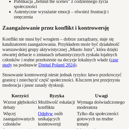
Publikacja „behind the scenes” z codziennego życia
społeczności
Autentyczne wyrażanie emocji – również frustracji i
zmęczenia
Zaangażowanie przez konflikt i kontrowersję
Konflikt nie musi być wrogiem – dobrze zarządzany, staje się
katalizatorem zaangażowania. Przykładem może być działalność
warszawskiej grupy aktywistycznej „Miasto Jutra”, która dzięki
otwartej debacie o zmianach urbanistycznych zyskała lojalnych
członków i realne przełożenie na decyzje lokalnych władz (
case
study
na podstawie
Digital Poland 2024
).
Stosowanie kontrowersji niesie jednak ryzyko: łatwo przekroczyć
granicę i zniechęcić część społeczności. Kluczem jest przejrzysta
moderacja i jasne zasady dyskusji.
Korzyści
Ryzyka
Uwagi
Wzrost głębokości
Możliwość eskalacji
Wymaga doświadczonego
debaty
konfliktu
moderatora
Więcej
Odpływ
osób
Tylko dla społeczności
zaangażowanych
unikających
gotowych na trudne
członków
kontrowersji
tematy