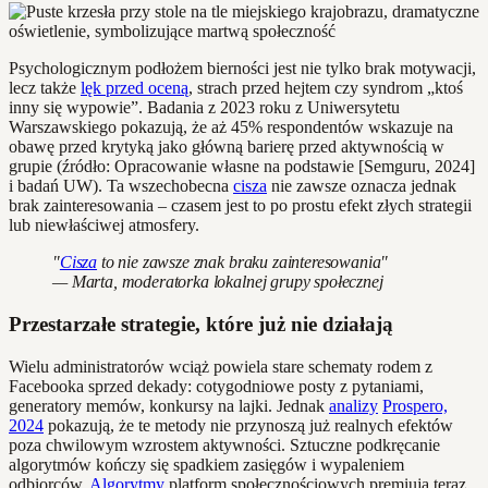
Psychologicznym podłożem bierności jest nie tylko brak motywacji,
lecz także
lęk przed oceną
, strach przed hejtem czy syndrom „ktoś
inny się wypowie”. Badania z 2023 roku z Uniwersytetu
Warszawskiego pokazują, że aż 45% respondentów wskazuje na
obawę przed krytyką jako główną barierę przed aktywnością w
grupie (źródło: Opracowanie własne na podstawie [Semguru, 2024]
i badań UW). Ta wszechobecna
cisza
nie zawsze oznacza jednak
brak zainteresowania – czasem jest to po prostu efekt złych strategii
lub niewłaściwej atmosfery.
"
Cisza
to nie zawsze znak braku zainteresowania"
— Marta, moderatorka lokalnej grupy społecznej
Przestarzałe strategie, które już nie działają
Wielu administratorów wciąż powiela stare schematy rodem z
Facebooka sprzed dekady: cotygodniowe posty z pytaniami,
generatory memów, konkursy na lajki. Jednak
analizy
Prospero,
2024
pokazują, że te metody nie przynoszą już realnych efektów
poza chwilowym wzrostem aktywności. Sztuczne podkręcanie
algorytmów kończy się spadkiem zasięgów i wypaleniem
odbiorców.
Algorytmy
platform społecznościowych premiują teraz