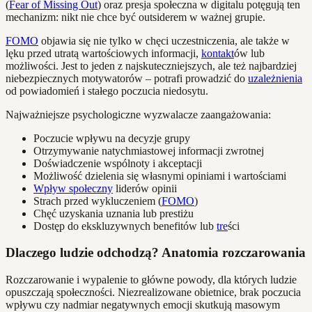
(
Fear of Missing Out
) oraz presja społeczna w digitalu potęgują ten
mechanizm: nikt nie chce być outsiderem w ważnej grupie.
FOMO
objawia się nie tylko w chęci uczestniczenia, ale także w
lęku przed utratą wartościowych informacji,
kontakt
ów lub
możliwości. Jest to jeden z najskuteczniejszych, ale też najbardziej
niebezpiecznych motywatorów – potrafi prowadzić do
uzależnienia
od powiadomień i stałego poczucia niedosytu.
Najważniejsze psychologiczne wyzwalacze zaangażowania:
Poczucie wpływu na decyzje grupy
Otrzymywanie natychmiastowej informacji zwrotnej
Doświadczenie wspólnoty i akceptacji
Możliwość dzielenia się własnymi opiniami i wartościami
Wpływ społeczny
liderów opinii
Strach przed wykluczeniem (
FOMO
)
Chęć uzyskania uznania lub prestiżu
Dostęp do ekskluzywnych benefitów lub
tre
ści
Dlaczego ludzie odchodzą? Anatomia rozczarowania
Rozczarowanie i wypalenie to główne powody, dla których ludzie
opuszczają społeczności. Niezrealizowane obietnice, brak poczucia
wpływu czy nadmiar negatywnych emocji skutkują masowym