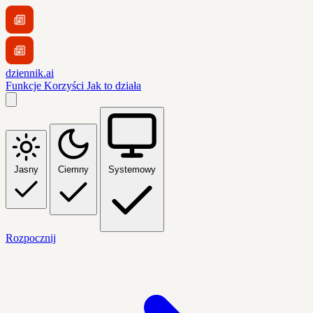
dziennik.ai
Funkcje
Korzyści
Jak to działa
Jasny
Ciemny
Systemowy
Rozpocznij