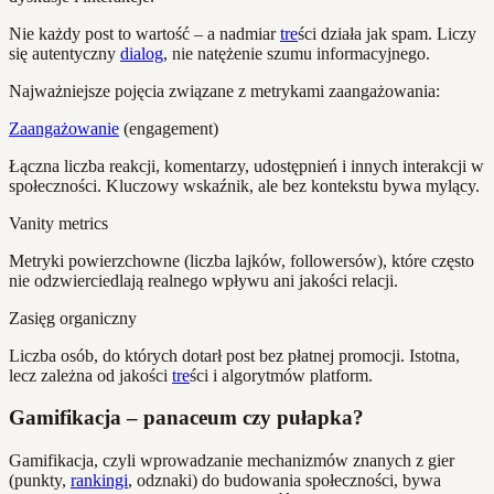
Nie każdy post to wartość – a nadmiar
tre
ści działa jak spam. Liczy
się autentyczny
dialog
, nie natężenie szumu informacyjnego.
Najważniejsze pojęcia związane z metrykami zaangażowania:
Zaangażowanie
(engagement)
Łączna liczba reakcji, komentarzy, udostępnień i innych interakcji w
społeczności. Kluczowy wskaźnik, ale bez kontekstu bywa mylący.
Vanity metrics
Metryki powierzchowne (liczba lajków, followersów), które często
nie odzwierciedlają realnego wpływu ani jakości relacji.
Zasięg organiczny
Liczba osób, do których dotarł post bez płatnej promocji. Istotna,
lecz zależna od jakości
tre
ści i algorytmów platform.
Gamifikacja – panaceum czy pułapka?
Gamifikacja, czyli wprowadzanie mechanizmów znanych z gier
(punkty,
rankingi
, odznaki) do budowania społeczności, bywa