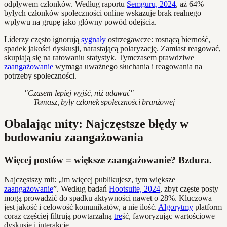
odpływem członków. Według raportu
Semguru, 2024
, aż 64%
byłych członków społeczności online wskazuje brak realnego
wpływu na grupę jako główny powód odejścia.
Liderzy często ignorują
sygnały
ostrzegawcze: rosnącą bierność,
spadek jakości dyskusji, narastającą polaryzację. Zamiast reagować,
skupiają się na ratowaniu statystyk. Tymczasem prawdziwe
zaangażowanie
wymaga uważnego słuchania i reagowania na
potrzeby społeczności.
"Czasem lepiej wyjść, niż udawać"
— Tomasz, były członek społeczności branżowej
Obalając mity: Najczęstsze błędy w
budowaniu zaangażowania
Więcej postów = większe zaangażowanie? Bzdura.
Najczęstszy mit: „im więcej publikujesz, tym większe
zaangażowanie
”. Według badań
Hootsuite, 2024
, zbyt częste posty
mogą prowadzić do spadku aktywności nawet o 28%. Kluczowa
jest jakość i celowość komunikatów, a nie ilość.
Algorytmy
platform
coraz częściej filtrują powtarzalną
tre
ść, faworyzując wartościowe
dyskusje i interakcje.