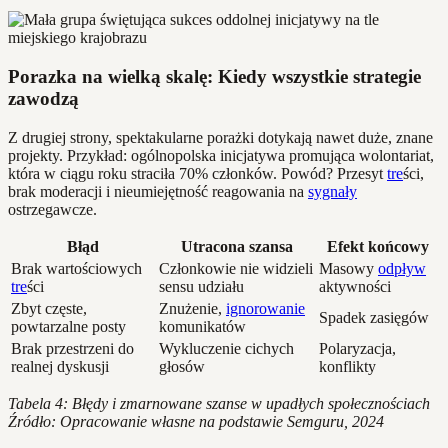
Porazka na wielką skalę: Kiedy wszystkie strategie
zawodzą
Z drugiej strony, spektakularne porażki dotykają nawet duże, znane
projekty. Przykład: ogólnopolska inicjatywa promująca wolontariat,
która w ciągu roku straciła 70% członków. Powód? Przesyt
tre
ści,
brak moderacji i nieumiejętność reagowania na
sygnały
ostrzegawcze.
Błąd
Utracona szansa
Efekt końcowy
Brak wartościowych
Członkowie nie widzieli
Masowy
odpływ
tre
ści
sensu udziału
aktywności
Zbyt częste,
Znużenie,
ignorowanie
Spadek zasięgów
powtarzalne posty
komunikatów
Brak przestrzeni do
Wykluczenie cichych
Polaryzacja,
realnej dyskusji
głosów
konflikty
Tabela 4: Błędy i zmarnowane szanse w upadłych społecznościach
Źródło: Opracowanie własne na podstawie Semguru, 2024