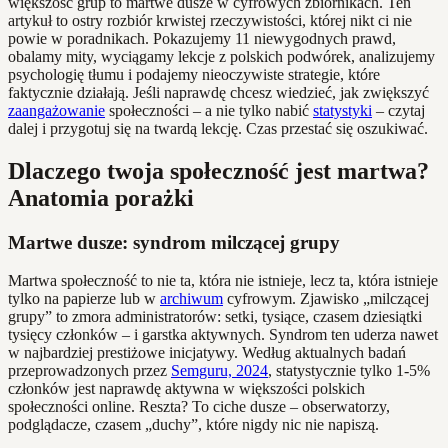
większość grup to martwe dusze w cyfrowych zbiornikach. Ten
artykuł to ostry rozbiór krwistej rzeczywistości, której nikt ci nie
powie w poradnikach. Pokazujemy 11 niewygodnych prawd,
obalamy mity, wyciągamy lekcje z polskich podwórek, analizujemy
psychologię tłumu i podajemy nieoczywiste strategie, które
faktycznie działają. Jeśli naprawdę chcesz wiedzieć, jak zwiększyć
zaangażowanie
społeczności – a nie tylko nabić
statystyki
– czytaj
dalej i przygotuj się na twardą lekcję. Czas przestać się oszukiwać.
Dlaczego twoja społeczność jest martwa?
Anatomia porażki
Martwe dusze: syndrom milczącej grupy
Martwa społeczność to nie ta, która nie istnieje, lecz ta, która istnieje
tylko na papierze lub w
archiwum
cyfrowym. Zjawisko „milczącej
grupy” to zmora administratorów: setki, tysiące, czasem dziesiątki
tysięcy członków – i garstka aktywnych. Syndrom ten uderza nawet
w najbardziej prestiżowe inicjatywy. Według aktualnych badań
przeprowadzonych przez
Semguru, 2024
, statystycznie tylko 1-5%
członków jest naprawdę aktywna w większości polskich
społeczności online. Reszta? To ciche dusze – obserwatorzy,
podglądacze, czasem „duchy”, które nigdy nic nie napiszą.