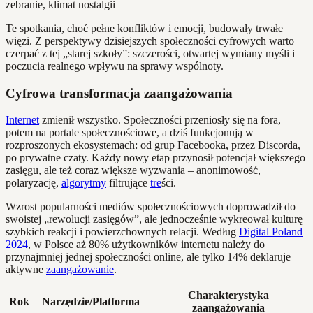
Te spotkania, choć pełne konfliktów i emocji, budowały trwałe
więzi. Z perspektywy dzisiejszych społeczności cyfrowych warto
czerpać z tej „starej szkoły”: szczerości, otwartej wymiany myśli i
poczucia realnego wpływu na sprawy wspólnoty.
Cyfrowa transformacja zaangażowania
Internet
zmienił wszystko. Społeczności przeniosły się na fora,
potem na portale społecznościowe, a dziś funkcjonują w
rozproszonych ekosystemach: od grup Facebooka, przez Discorda,
po prywatne czaty. Każdy nowy etap przynosił potencjał większego
zasięgu, ale też coraz większe wyzwania – anonimowość,
polaryzację,
algorytmy
filtrujące
tre
ści.
Wzrost popularności mediów społecznościowych doprowadził do
swoistej „rewolucji zasięgów”, ale jednocześnie wykreował kulturę
szybkich reakcji i powierzchownych relacji. Według
Digital Poland
2024
, w Polsce aż 80% użytkowników internetu należy do
przynajmniej jednej społeczności online, ale tylko 14% deklaruje
aktywne
zaangażowanie
.
Charakterystyka
Rok
Narzędzie/Platforma
zaangażowania