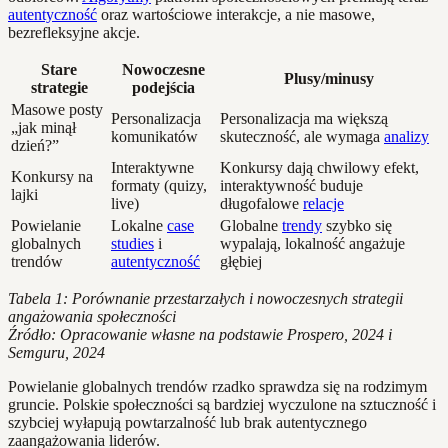
autentyczność
oraz wartościowe interakcje, a nie masowe,
bezrefleksyjne akcje.
Stare
Nowoczesne
Plusy/minusy
strategie
podejścia
Masowe posty
Personalizacja
Personalizacja ma większą
„jak minął
komunikatów
skuteczność, ale wymaga
analizy
dzień?”
Interaktywne
Konkursy dają chwilowy efekt,
Konkursy na
formaty (quizy,
interaktywność buduje
lajki
live)
długofalowe
relacje
Powielanie
Lokalne
case
Globalne
trendy
szybko się
globalnych
studies
i
wypalają, lokalność angażuje
trendów
autentyczność
głębiej
Tabela 1: Porównanie przestarzałych i nowoczesnych strategii
angażowania społeczności
Źródło: Opracowanie własne na podstawie Prospero, 2024 i
Semguru, 2024
Powielanie globalnych trendów rzadko sprawdza się na rodzimym
gruncie. Polskie społeczności są bardziej wyczulone na sztuczność i
szybciej wyłapują powtarzalność lub brak autentycznego
zaangażowania liderów.