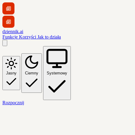
dziennik.ai
Funkcje
Korzyści
Jak to działa
Jasny
Ciemny
Systemowy
Rozpocznij