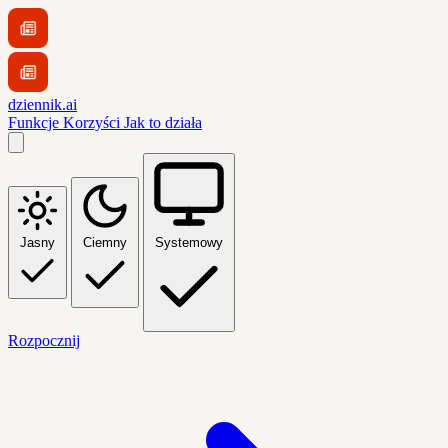
dziennik.ai
Funkcje
Korzyści
Jak to działa
Jasny
Ciemny
Systemowy
Rozpocznij