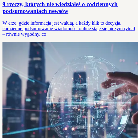
9 rzeczy, których nie wiedziałeś o codziennych
podsumowaniach newsów
W erze, gdzie informacja jest walutą, a każdy klik to decyzja,
codzienne podsumowanie wiadomości online staje się niczym rytuał
– równie wygodny, co