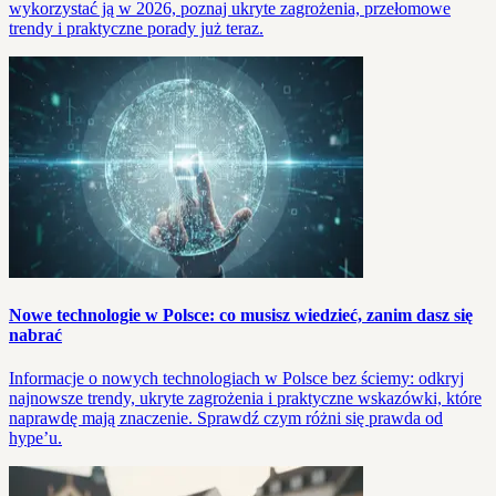
wykorzystać ją w 2026, poznaj ukryte zagrożenia, przełomowe
trendy i praktyczne porady już teraz.
Nowe technologie w Polsce: co musisz wiedzieć, zanim dasz się
nabrać
Informacje o nowych technologiach w Polsce bez ściemy: odkryj
najnowsze trendy, ukryte zagrożenia i praktyczne wskazówki, które
naprawdę mają znaczenie. Sprawdź czym różni się prawda od
hype’u.