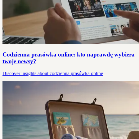
Codzienna prasówka online: kto naprawdę wybiera
twoje newsy?
Discover insights about codzienna prasówka online