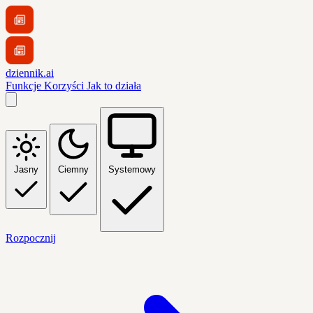
dziennik.ai
Funkcje
Korzyści
Jak to działa
Jasny
Ciemny
Systemowy
Rozpocznij