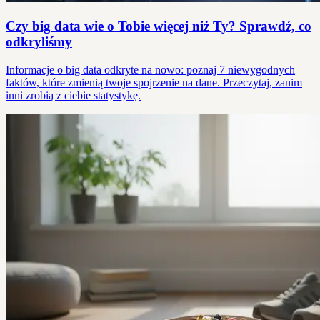
Czy big data wie o Tobie więcej niż Ty? Sprawdź, co
odkryliśmy
Informacje o big data odkryte na nowo: poznaj 7 niewygodnych
faktów, które zmienią twoje spojrzenie na dane. Przeczytaj, zanim
inni zrobią z ciebie statystykę.