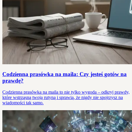
Codzienna prasówka na maila: Czy jesteś gotów na
prawdę?
Codzienna prasówka na maila to nie tylko wygoda – odkryj prawdy,
które wstrząsną twoją rutyną i sprawią, że nigdy nie spojrzysz na
wiadomości tak samo.