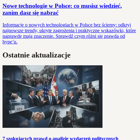
Nowe technologie w Polsce: co musisz wiedzieć,
zanim dasz się nabrać
Informacje o nowych technologiach w Polsce bez ściemy: odkryj
najnowsze trendy, ukryte zagrożenia i praktyczne wskazówki, które
naprawdę mają znaczenie. Sprawdź czym różni się prawda od
hype’u.
Ostatnie aktualizacje
7 szokujących prawd o analizie wydarzeń politycznych