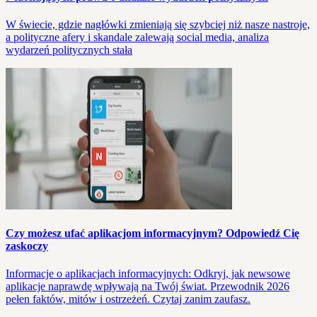
W świecie, gdzie nagłówki zmieniają się szybciej niż nasze nastroje,
a polityczne afery i skandale zalewają social media, analiza
wydarzeń politycznych stała
Czy możesz ufać aplikacjom informacyjnym? Odpowiedź Cię
zaskoczy
Informacje o aplikacjach informacyjnych: Odkryj, jak newsowe
aplikacje naprawdę wpływają na Twój świat. Przewodnik 2026
pełen faktów, mitów i ostrzeżeń. Czytaj zanim zaufasz.