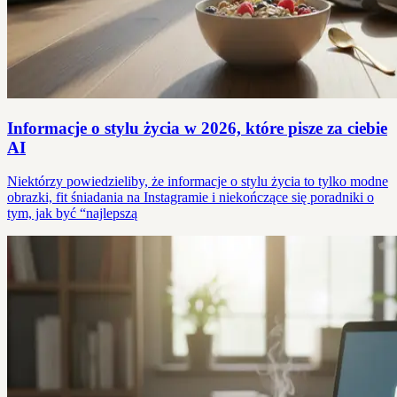
Informacje o stylu życia w 2026, które pisze za ciebie
AI
Niektórzy powiedzieliby, że informacje o stylu życia to tylko modne
obrazki, fit śniadania na Instagramie i niekończące się poradniki o
tym, jak być “najlepszą