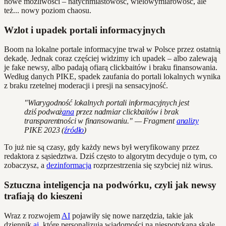
nowe możliwości – natychmiastowość, wielowymiarowość, ale
też... nowy poziom chaosu.
Wzlot i upadek portali informacyjnych
Boom na lokalne portale informacyjne trwał w Polsce przez ostatnią
dekadę. Jednak coraz częściej widzimy ich upadek – albo zalewają
je fake newsy, albo padają ofiarą clickbaitów i braku finansowania.
Według danych PIKE, spadek zaufania do portali lokalnych wynika
z braku rzetelnej moderacji i presji na sensacyjność.
"Wiarygodność lokalnych portali informacyjnych jest
dziś podważ
ana
przez nadmiar clickbaitów i brak
transparentności w finansowaniu." — Fragment
analizy
PIKE 2023 (
źródło
)
To już nie są czasy, gdy każdy news był weryfikowany przez
redaktora z sąsiedztwa. Dziś często to algorytm decyduje o tym, co
zobaczysz, a
dezinformacja
rozprzestrzenia się szybciej niż wirus.
Sztuczna inteligencja na podwórku, czyli jak newsy
trafiają do kieszeni
Wraz z rozwojem
AI
pojawiły się nowe narzędzia, takie jak
dziennik.
ai
, które personalizują wiadomości na niespotykaną skalę.