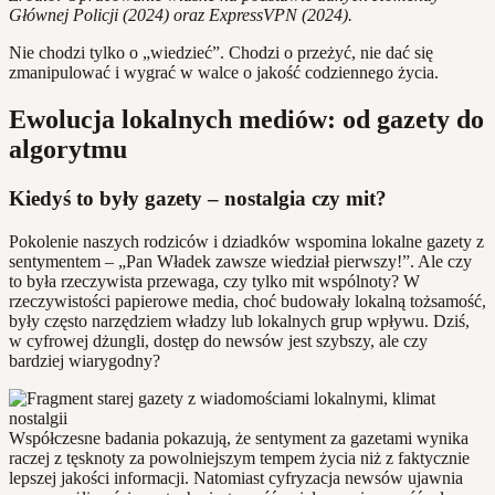
Głównej Policji (2024) oraz ExpressVPN (2024).
Nie chodzi tylko o „wiedzieć”. Chodzi o przeżyć, nie dać się
zmanipulować i wygrać w walce o jakość codziennego życia.
Ewolucja lokalnych mediów: od gazety do
algorytmu
Kiedyś to były gazety – nostalgia czy mit?
Pokolenie naszych rodziców i dziadków wspomina lokalne gazety z
sentymentem – „Pan Władek zawsze wiedział pierwszy!”. Ale czy
to była rzeczywista przewaga, czy tylko mit wspólnoty? W
rzeczywistości papierowe media, choć budowały lokalną tożsamość,
były często narzędziem władzy lub lokalnych grup wpływu. Dziś,
w cyfrowej dżungli, dostęp do newsów jest szybszy, ale czy
bardziej wiarygodny?
Współczesne badania pokazują, że sentyment za gazetami wynika
raczej z tęsknoty za powolniejszym tempem życia niż z faktycznie
lepszej jakości informacji. Natomiast cyfryzacja newsów ujawnia