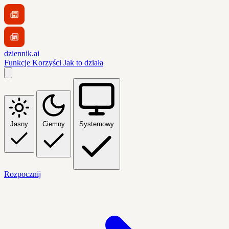
dziennik.ai
Funkcje
Korzyści
Jak to działa
Jasny
Ciemny
Systemowy
Rozpocznij