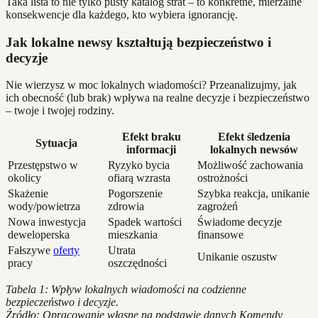
Taka lista to nie tylko pusty katalog strat – to konkretne, mierzalne
konsekwencje dla każdego, kto wybiera ignorancję.
Jak lokalne newsy kształtują bezpieczeństwo i
decyzje
Nie wierzysz w moc lokalnych wiadomości? Przeanalizujmy, jak
ich obecność (lub brak) wpływa na realne decyzje i bezpieczeństwo
– twoje i twojej rodziny.
Efekt braku
Efekt śledzenia
Sytuacja
informacji
lokalnych newsów
Przestępstwo w
Ryzyko bycia
Możliwość zachowania
okolicy
ofiarą wzrasta
ostrożności
Skażenie
Pogorszenie
Szybka reakcja, unikanie
wody/powietrza
zdrowia
zagrożeń
Nowa inwestycja
Spadek wartości
Świadome decyzje
deweloperska
mieszkania
finansowe
Fałszywe
oferty
Utrata
Unikanie oszustw
pracy
oszczędności
Tabela 1: Wpływ lokalnych wiadomości na codzienne
bezpieczeństwo i decyzje.
Źródło: Opracowanie własne na podstawie danych Komendy