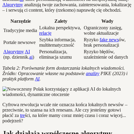
Algorytmy
analizują twoje zachowania, zainteresowania, lokalizację
– i serwują ci content, który (rzekomo) naprawdę cię obchodzi.
Narzędzie
Zalety
Wady
Lokalna perspektywa,
Ograniczony zasięg,
Tradycyjne media
relacje
wolne aktualizacje
Szybka informacja,
Ryzyko
fake news
ów,
Portale newsowe
multitematyczność
brak personalizacji
Algorytmy
AI
Personalizacja,
Ryzyko błędów,
(np. dziennik.
ai
)
eliminacja szumu
uzależnienie od danych
Tabela 2: Porównanie form dostarczania lokalnych wiadomości.
Źródło: Opracowanie własne na podstawie
analizy
PIKE (2023) i
praktyk platform
AI
.
Cyfrowa rewolucja wcale nie oznacza końca lokalnych newsów –
przeciwnie, to szansa na ich renesans. Ale czy jesteśmy gotowi
płacić za
tre
ści, na które mamy coraz mniej czasu i coraz więcej...
podejrzeń?
Jak działają współczesne algorytmy