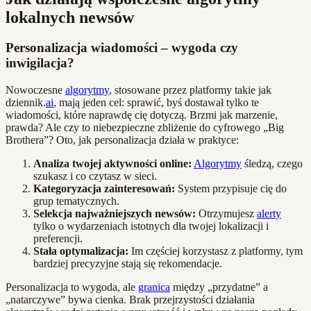
lokalnych newsów
Personalizacja wiadomości – wygoda czy
inwigilacja?
Nowoczesne
algorytmy
, stosowane przez platformy takie jak
dziennik.
ai
, mają jeden cel: sprawić, byś dostawał tylko te
wiadomości, które naprawdę cię dotyczą. Brzmi jak marzenie,
prawda? Ale czy to niebezpieczne zbliżenie do cyfrowego „Big
Brothera”? Oto, jak personalizacja działa w praktyce:
Analiza twojej aktywności online:
Algorytmy
śledzą, czego
szukasz i co czytasz w sieci.
Kategoryzacja zainteresowań:
System przypisuje cię do
grup tematycznych.
Selekcja najważniejszych newsów:
Otrzymujesz
alerty
tylko o wydarzeniach istotnych dla twojej lokalizacji i
preferencji.
Stała optymalizacja:
Im częściej korzystasz z platformy, tym
bardziej precyzyjne stają się rekomendacje.
Personalizacja to wygoda, ale
granica
między „przydatne” a
„natarczywe” bywa cienka. Brak przejrzystości działania