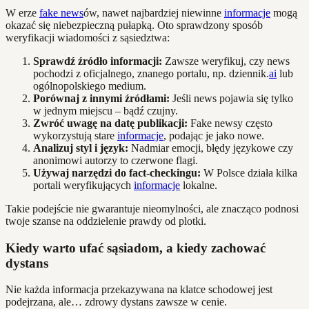
W erze
fake news
ów, nawet najbardziej niewinne
informacje
mogą
okazać się niebezpieczną pułapką. Oto sprawdzony sposób
weryfikacji wiadomości z sąsiedztwa:
Sprawdź źródło informacji:
Zawsze weryfikuj, czy news
pochodzi z oficjalnego, znanego portalu, np. dziennik.
ai
lub
ogólnopolskiego medium.
Porównaj z innymi źródłami:
Jeśli news pojawia się tylko
w jednym miejscu – bądź czujny.
Zwróć uwagę na datę publikacji:
Fake newsy często
wykorzystują stare
informacje
, podając je jako nowe.
Analizuj styl i język:
Nadmiar emocji, błędy językowe czy
anonimowi autorzy to czerwone flagi.
Używaj narzędzi do fact-checkingu:
W Polsce działa kilka
portali weryfikujących
informacje
lokalne.
Takie podejście nie gwarantuje nieomylności, ale znacząco podnosi
twoje szanse na oddzielenie prawdy od plotki.
Kiedy warto ufać sąsiadom, a kiedy zachować
dystans
Nie każda informacja przekazywana na klatce schodowej jest
podejrzana, ale… zdrowy dystans zawsze w cenie.