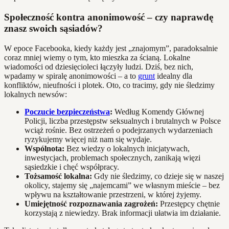
Społeczność kontra anonimowość – czy naprawdę
znasz swoich sąsiadów?
W epoce Facebooka, kiedy każdy jest „znajomym”, paradoksalnie
coraz mniej wiemy o tym, kto mieszka za ścianą. Lokalne
wiadomości od dziesięcioleci łączyły ludzi. Dziś, bez nich,
wpadamy w spiralę anonimowości – a to
grunt
idealny dla
konfliktów, nieufności i plotek. Oto, co tracimy, gdy nie śledzimy
lokalnych newsów:
Poczucie bezpieczeństwa
:
Według Komendy Głównej
Policji, liczba przestępstw seksualnych i brutalnych w Polsce
wciąż rośnie. Bez ostrzeżeń o podejrzanych wydarzeniach
ryzykujemy więcej niż nam się wydaje.
Wspólnota:
Bez wiedzy o lokalnych inicjatywach,
inwestycjach, problemach społecznych, zanikają więzi
sąsiedzkie i chęć współpracy.
Tożsamość lokalna:
Gdy nie śledzimy, co dzieje się w naszej
okolicy, stajemy się „najemcami” we własnym mieście – bez
wpływu na kształtowanie przestrzeni, w której żyjemy.
Umiejętność rozpoznawania zagrożeń:
Przestępcy chętnie
korzystają z niewiedzy. Brak informacji ułatwia im działanie.