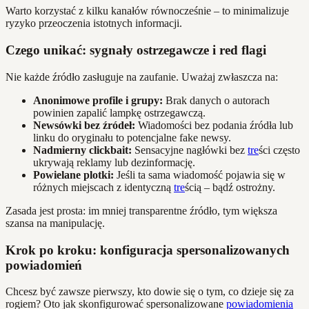
Warto korzystać z kilku kanałów równocześnie – to minimalizuje
ryzyko przeoczenia istotnych informacji.
Czego unikać: sygnały ostrzegawcze i red flagi
Nie każde źródło zasługuje na zaufanie. Uważaj zwłaszcza na:
Anonimowe profile i grupy:
Brak danych o autorach
powinien zapalić lampkę ostrzegawczą.
Newsówki bez źródeł:
Wiadomości bez podania źródła lub
linku do oryginału to potencjalne fake newsy.
Nadmierny clickbait:
Sensacyjne nagłówki bez
tre
ści często
ukrywają reklamy lub dezinformację.
Powielane plotki:
Jeśli ta sama wiadomość pojawia się w
różnych miejscach z identyczną
tre
ścią – bądź ostrożny.
Zasada jest prosta: im mniej transparentne źródło, tym większa
szansa na manipulację.
Krok po kroku: konfiguracja spersonalizowanych
powiadomień
Chcesz być zawsze pierwszy, kto dowie się o tym, co dzieje się za
rogiem? Oto jak skonfigurować spersonalizowane
powiadomienia