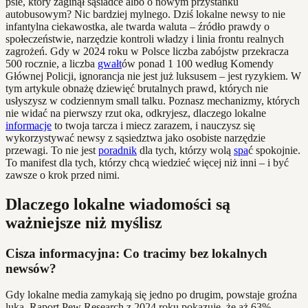
psie, który zaginął sąsiadce albo o nowym przystanku
autobusowym? Nic bardziej mylnego. Dziś lokalne newsy to nie
infantylna ciekawostka, ale twarda waluta – źródło prawdy o
społeczeństwie, narzędzie kontroli władzy i linia frontu realnych
zagrożeń. Gdy w 2024 roku w Polsce liczba zabójstw przekracza
500 rocznie, a liczba
gwałt
ów ponad 1 100 według Komendy
Głównej Policji, ignorancja nie jest już luksusem – jest ryzykiem. W
tym artykule obnażę dziewięć brutalnych prawd, których nie
usłyszysz w codziennym small talku. Poznasz mechanizmy, których
nie widać na pierwszy rzut oka, odkryjesz, dlaczego lokalne
informacje
to twoja tarcza i miecz zarazem, i nauczysz się
wykorzystywać newsy z sąsiedztwa jako osobiste narzędzie
przewagi. To nie jest
poradnik
dla tych, którzy wolą
spa
ć spokojnie.
To manifest dla tych, którzy chcą wiedzieć więcej niż inni – i być
zawsze o krok przed nimi.
Dlaczego lokalne wiadomości są
ważniejsze niż myślisz
Cisza informacyjna: Co tracimy bez lokalnych
newsów?
Gdy lokalne media zamykają się jedno po drugim, powstaje groźna
luka. Raport Pew Research z 2024 roku pokazuje, że aż 63%