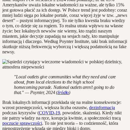
Amerykanów uważa lokalne wiadomości za ważne, ale tylko 15%
jest gotowa płacić za ich dostęp. W Polsce trend jest podobny: coraz
mniej ludzi sięga po lokalne portale, coraz więcej żyje w tzw. „news
desert” – pustyni informacyjnej. To nie tylko kwestia braku wiedzy
o tym, co dzieje się za rogiem. To realna utrata wpływu na własne
życie: bez lokalnych newsów nie wiemy, kto rządzi naszym
miastem, jakie decyzje zapadają na sesjach rady, kto manipuluje
informacją i dlaczego. Według Poynter Institute, taki brak informacji
skutkuje niższą frekwencją wyborczą i większą podatnością na fake
newsy.
"Local outlets give communities what they need and care
about, from local elections to the high school
homecoming parade. National outlets aren’t going to do
that." — Poynter, 2024 (
źródło
)
Brak lokalnych informacji przekłada się na realne konsekwencje:
wzrost przestępczości, większa liczba oszustw,
dezinformacja
podczas kryzysów (
COVID-19
, powodzie, skażenia). Kiedy nikt
nie patrzy władzy na ręce, korupcja kwitnie, a społeczności tracą
poczucie sprawczości
. To nie jest teoria – to codzienność, która
niepostrzeżenie wkrada się między bloki i domy.