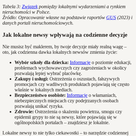
Tabela 3:
Związek
pomiędzy lokalnymi wydarzeniami a rynkiem
nieruchomości w Polsce.
Źródło: Opracowanie własne na podstawie raportów
GUS
(2023) i
danych portali nieruchomościowych.
Jak lokalne newsy wpływają na codzienne decyzje
Nie musisz być maklerem, by twoje decyzje miały realną wagę –
oto, jak codzienna dawka lokalnych newsów zmienia życie:
Wybór szkoły dla dziecka:
Informacje
o poziomie edukacji,
problemach wychowawczych czy zagrożeniach w okolicy
pozwalają lepiej wybrać placówkę.
Zakupy i usługi:
Ostrzeżenia o oszustach, fałszywych
promocjach czy wadliwych produktach pojawiają się często
właśnie w lokalnych mediach.
Bezpieczeństwo osobiste:
Informacje
o włamaniach,
niebezpiecznych miejscach czy podejrzanych osobach
pozwalają unikać ryzyka.
Zdrowie:
Ostrzeżenia o skażeniu powietrza, smogu czy
epidemii grypy to nie są newsy, które pojawiają się w
ogólnopolskich portalach – znajdziesz je lokalnie.
Lokalne newsy to nie tylko ciekawostki – to narzędzie codziennej