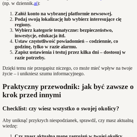
(np. w dziennik.
ai
):
Załóż konto na wybranej platformie newsowej.
Podaj swoją lokalizację lub wybierz interesujące cię
regiony.
Wybierz kategorie tematyczne: bezpieczeństwo,
inwestycje, edukacja itd.
Ustaw częstotliwość powiadomień – codziennie, co
godzinę, tylko w razie alarmu.
Zapisz ustawienia i testuj przez kilka dni – dostosuj w
razie potrzeby.
Dzięki temu nie przegapisz niczego, co może mieć wpływ na twoje
życie – i unikniesz szumu informacyjnego.
Praktyczny przewodnik: jak być zawsze o
krok przed innymi
Checklist: czy wiesz wszystko o swojej okolicy?
Aby uniknąć przykrych niespodzianek, sprawdź, czy masz aktualną
wiedzę:
Czy znasz aktualną mapę zagrożeń w twojej okolicy