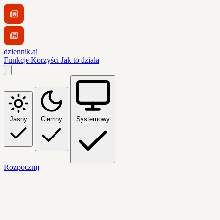
dziennik.ai
Funkcje
Korzyści
Jak to działa
Jasny
Ciemny
Systemowy
Rozpocznij