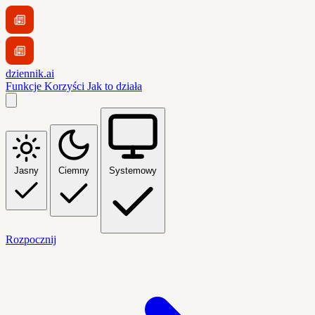
dziennik.ai
Funkcje
Korzyści
Jak to działa
Jasny
Ciemny
Systemowy
Rozpocznij