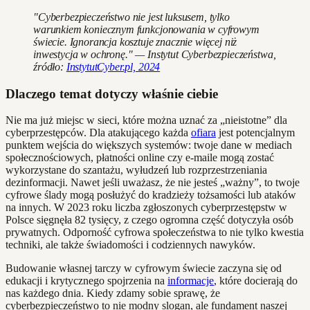
"Cyberbezpieczeństwo nie jest luksusem, tylko
warunkiem koniecznym funkcjonowania w cyfrowym
świecie. Ignorancja kosztuje znacznie więcej niż
inwestycja w ochronę." — Instytut Cyberbezpieczeństwa,
źródło:
InstytutCyber.pl, 2024
Dlaczego temat dotyczy właśnie ciebie
Nie ma już miejsc w sieci, które można uznać za „nieistotne” dla
cyberprzestępców. Dla atakującego każda
ofiara
jest potencjalnym
punktem wejścia do większych systemów: twoje dane w mediach
społecznościowych, płatności online czy e-maile mogą zostać
wykorzystane do szantażu, wyłudzeń lub rozprzestrzeniania
dezinformacji. Nawet jeśli uważasz, że nie jesteś „ważny”, to twoje
cyfrowe ślady mogą posłużyć do kradzieży tożsamości lub ataków
na innych. W 2023 roku liczba zgłoszonych cyberprzestępstw w
Polsce sięgnęła 82 tysięcy, z czego ogromna część dotyczyła osób
prywatnych. Odporność cyfrowa społeczeństwa to nie tylko kwestia
techniki, ale także świadomości i codziennych nawyków.
Budowanie własnej tarczy w cyfrowym świecie zaczyna się od
edukacji i krytycznego spojrzenia na
informacje
, które docierają do
nas każdego dnia. Kiedy zdamy sobie sprawę, że
cyberbezpieczeństwo to nie modny slogan, ale fundament naszej