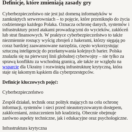
Definicje, które zmieniają zasady gry
Cyberbezpieczeństwo nie jest już domeną informatyków w
zamkniętych serwerowniach – to pojęcie, które przeniknęło do życia
codziennego każdego Polaka. Oznacza ochronę danych, systemów i
infrastruktury przed atakami prowadzącymi do wycieków, zakłóceń
lub strat finansowych. W praktyce cyberbezpieczeństwo to także
niezmiennie rosnący wyścig zbrojeń z hakerami, którzy sięgają po
coraz bardziej zaawansowane narzędzia, często wykorzystując
sztuczną inteligencję do przełamywania kolejnych barier. Polska
znalazła się na pierwszej linii globalnej cyberwojny – nie tylko za
sprawą konfliktu za wschodnią granicą, ale także ze względu na
wsparcie
dla Ukrainy i rozwiniętą infrastrukturę krytyczną, która
staje się łakomym kąskiem dla cyberprzestępców.
Definicje kluczowych pojęć:
Cyberbezpieczeństwo
Zespół działań, technik oraz polityk mających na celu ochronę
informacji, systemów i sieci przed nieautoryzowanym dostępem,
zakłóceniami, zniszczeniem lub kradzieżą. Obecnie obejmuje
zarówno aspekty techniczne, jak i edukacyjne oraz psychologiczne.
Infrastruktura krytyczna