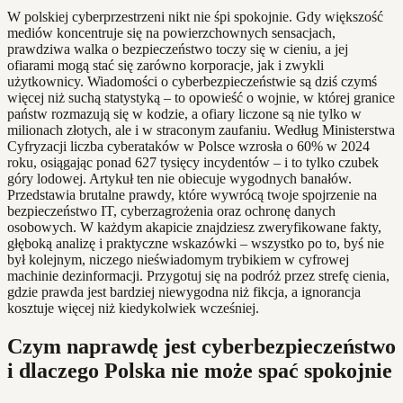
W polskiej cyberprzestrzeni nikt nie śpi spokojnie. Gdy większość
mediów koncentruje się na powierzchownych sensacjach,
prawdziwa walka o bezpieczeństwo toczy się w cieniu, a jej
ofiarami mogą stać się zarówno korporacje, jak i zwykli
użytkownicy. Wiadomości o cyberbezpieczeństwie są dziś czymś
więcej niż suchą statystyką – to opowieść o wojnie, w której granice
państw rozmazują się w kodzie, a ofiary liczone są nie tylko w
milionach złotych, ale i w straconym zaufaniu. Według Ministerstwa
Cyfryzacji liczba cyberataków w Polsce wzrosła o 60% w 2024
roku, osiągając ponad 627 tysięcy incydentów – i to tylko czubek
góry lodowej. Artykuł ten nie obiecuje wygodnych banałów.
Przedstawia brutalne prawdy, które wywrócą twoje spojrzenie na
bezpieczeństwo IT, cyberzagrożenia oraz ochronę danych
osobowych. W każdym akapicie znajdziesz zweryfikowane fakty,
głęboką analizę i praktyczne wskazówki – wszystko po to, byś nie
był kolejnym, niczego nieświadomym trybikiem w cyfrowej
machinie dezinformacji. Przygotuj się na podróż przez strefę cienia,
gdzie prawda jest bardziej niewygodna niż fikcja, a ignorancja
kosztuje więcej niż kiedykolwiek wcześniej.
Czym naprawdę jest cyberbezpieczeństwo
i dlaczego Polska nie może spać spokojnie