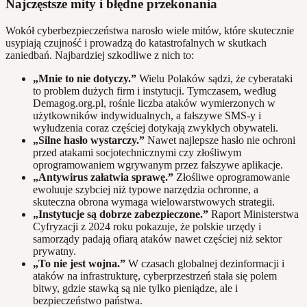
Najczęstsze mity i błędne przekonania
Wokół cyberbezpieczeństwa narosło wiele mitów, które skutecznie
usypiają czujność i prowadzą do katastrofalnych w skutkach
zaniedbań. Najbardziej szkodliwe z nich to:
„Mnie to nie dotyczy.”
Wielu Polaków sądzi, że cyberataki
to problem dużych firm i instytucji. Tymczasem, według
Demagog.org.pl, rośnie liczba ataków wymierzonych w
użytkowników indywidualnych, a fałszywe SMS-y i
wyłudzenia coraz częściej dotykają zwykłych obywateli.
„Silne hasło wystarczy.”
Nawet najlepsze hasło nie ochroni
przed atakami socjotechnicznymi czy złośliwym
oprogramowaniem wgrywanym przez fałszywe aplikacje.
„Antywirus załatwia sprawę.”
Złośliwe oprogramowanie
ewoluuje szybciej niż typowe narzędzia ochronne, a
skuteczna obrona wymaga wielowarstwowych strategii.
„Instytucje są dobrze zabezpieczone.”
Raport Ministerstwa
Cyfryzacji z 2024 roku pokazuje, że polskie urzędy i
samorządy padają ofiarą ataków nawet częściej niż sektor
prywatny.
„To nie jest wojna.”
W czasach globalnej dezinformacji i
ataków na infrastrukturę, cyberprzestrzeń stała się polem
bitwy, gdzie stawką są nie tylko pieniądze, ale i
bezpieczeństwo państwa.