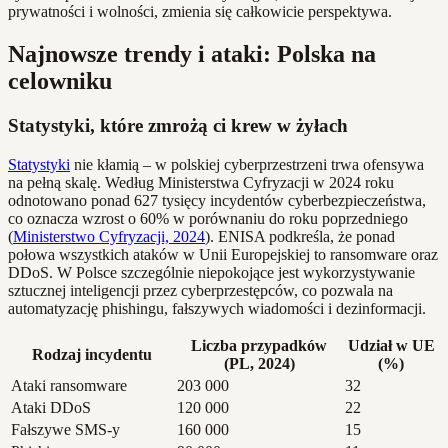
prywatności i wolności, zmienia się całkowicie perspektywa.
Najnowsze trendy i ataki: Polska na
celowniku
Statystyki, które zmrożą ci krew w żyłach
Statystyki
nie kłamią – w polskiej cyberprzestrzeni trwa ofensywa
na pełną skalę. Według Ministerstwa Cyfryzacji w 2024 roku
odnotowano ponad 627 tysięcy incydentów cyberbezpieczeństwa,
co oznacza wzrost o 60% w porównaniu do roku poprzedniego
(
Ministerstwo Cyfryzacji, 2024
). ENISA podkreśla, że ponad
połowa wszystkich ataków w Unii Europejskiej to ransomware oraz
DDoS. W Polsce szczególnie niepokojące jest wykorzystywanie
sztucznej inteligencji przez cyberprzestępców, co pozwala na
automatyzację phishingu, fałszywych wiadomości i dezinformacji.
Liczba przypadków
Udział w UE
Rodzaj incydentu
(PL, 2024)
(%)
Ataki ransomware
203 000
32
Ataki DDoS
120 000
22
Fałszywe SMS-y
160 000
15