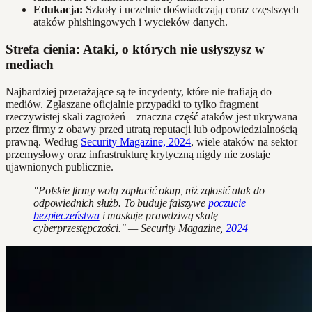
Edukacja:
Szkoły i uczelnie doświadczają coraz częstszych
ataków phishingowych i wycieków danych.
Strefa cienia: Ataki, o których nie usłyszysz w
mediach
Najbardziej przerażające są te incydenty, które nie trafiają do
mediów. Zgłaszane oficjalnie przypadki to tylko fragment
rzeczywistej skali zagrożeń – znaczna część ataków jest ukrywana
przez firmy z obawy przed utratą reputacji lub odpowiedzialnością
prawną. Według
Security Magazine, 2024
, wiele ataków na sektor
przemysłowy oraz infrastrukturę krytyczną nigdy nie zostaje
ujawnionych publicznie.
"Polskie firmy wolą zapłacić okup, niż zgłosić atak do
odpowiednich służb. To buduje fałszywe
poczucie
bezpieczeństwa
i maskuje prawdziwą skalę
cyberprzestępczości." — Security Magazine,
2024