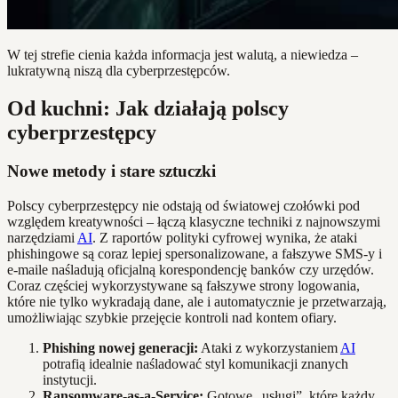
W tej strefie cienia każda informacja jest walutą, a niewiedza –
lukratywną niszą dla cyberprzestępców.
Od kuchni: Jak działają polscy
cyberprzestępcy
Nowe metody i stare sztuczki
Polscy cyberprzestępcy nie odstają od światowej czołówki pod
względem kreatywności – łączą klasyczne techniki z najnowszymi
narzędziami
AI
. Z raportów polityki cyfrowej wynika, że ataki
phishingowe są coraz lepiej spersonalizowane, a fałszywe SMS-y i
e-maile naśladują oficjalną korespondencję banków czy urzędów.
Coraz częściej wykorzystywane są fałszywe strony logowania,
które nie tylko wykradają dane, ale i automatycznie je przetwarzają,
umożliwiając szybkie przejęcie kontroli nad kontem ofiary.
Phishing nowej generacji:
Ataki z wykorzystaniem
AI
potrafią idealnie naśladować styl komunikacji znanych
instytucji.
Ransomware-as-a-Service:
Gotowe „usługi”, które każdy