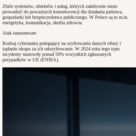
Zbiór systemów, obiektów i usług, których zakłócenie może
prowadzić do poważnych konsekwencji dla działania państwa,
gospodarki lub bezpieczeństwa publicznego. W Polsce są to m.in.
energetyka, komunikacja, służba zdrowia.
Atak ransomware
Rodzaj cyberataku polegający na szyfrowaniu danych ofiary i
żądaniu okupu za ich odszyfrowanie. W 2024 roku tego typu
incydenty stanowiły ponad 50% wszystkich zgłaszanych
przypadków w UE (ENISA).