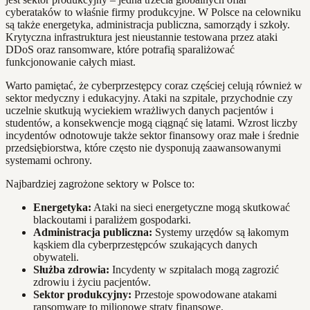
cyberataków to właśnie firmy produkcyjne. W Polsce na celowniku
są także energetyka, administracja publiczna, samorządy i szkoły.
Krytyczna infrastruktura jest nieustannie testowana przez ataki
DDoS oraz ransomware, które potrafią sparaliżować
funkcjonowanie całych miast.
Warto pamiętać, że cyberprzestępcy coraz częściej celują również w
sektor medyczny i edukacyjny. Ataki na szpitale, przychodnie czy
uczelnie skutkują wyciekiem wrażliwych danych pacjentów i
studentów, a konsekwencje mogą ciągnąć się latami. Wzrost liczby
incydentów odnotowuje także sektor finansowy oraz małe i średnie
przedsiębiorstwa, które często nie dysponują zaawansowanymi
systemami ochrony.
Najbardziej zagrożone sektory w Polsce to:
Energetyka:
Ataki na sieci energetyczne mogą skutkować
blackoutami i paraliżem gospodarki.
Administracja publiczna:
Systemy urzędów są łakomym
kąskiem dla cyberprzestępców szukających danych
obywateli.
Służba zdrowia:
Incydenty w szpitalach mogą zagrozić
zdrowiu i życiu pacjentów.
Sektor produkcyjny:
Przestoje spowodowane atakami
ransomware to milionowe straty finansowe.