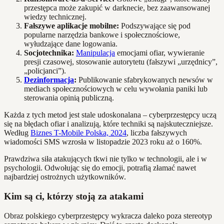
przestępca może zakupić w darknecie, bez zaawansowanej
wiedzy technicznej.
Fałszywe aplikacje mobilne:
Podszywające się pod
popularne narzędzia bankowe i społecznościowe,
wyłudzające dane logowania.
Socjotechnika:
Manipulacja
emocjami ofiar, wywieranie
presji czasowej, stosowanie autorytetu (fałszywi „urzędnicy”,
„policjanci”).
Dezinformacja
:
Publikowanie sfabrykowanych newsów w
mediach społecznościowych w celu wywołania paniki lub
sterowania opinią publiczną.
Każda z tych metod jest stale udoskonalana – cyberprzestępcy uczą
się na błędach ofiar i analizują, które techniki są najskuteczniejsze.
Według
Biznes T-Mobile Polska, 2024
, liczba fałszywych
wiadomości SMS wzrosła w listopadzie 2023 roku aż o 160%.
Prawdziwa siła atakujących tkwi nie tylko w technologii, ale i w
psychologii. Odwołując się do emocji, potrafią złamać nawet
najbardziej ostrożnych użytkowników.
Kim są ci, którzy stoją za atakami
Obraz polskiego cyberprzestępcy wykracza daleko poza stereotyp