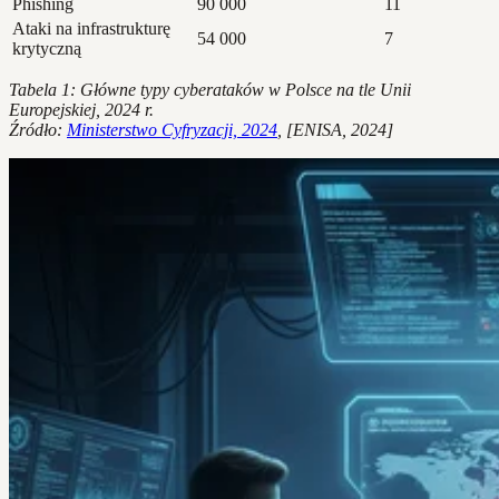
Phishing
90 000
11
Ataki na infrastrukturę
54 000
7
krytyczną
Tabela 1: Główne typy cyberataków w Polsce na tle Unii
Europejskiej, 2024 r.
Źródło:
Ministerstwo Cyfryzacji, 2024
, [ENISA, 2024]