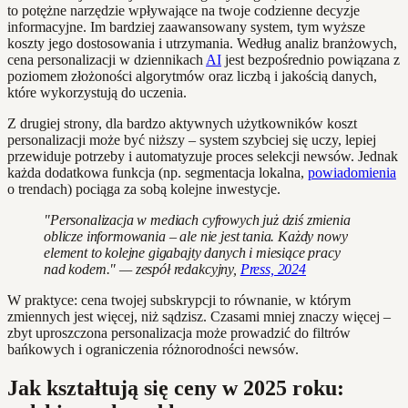
to potężne narzędzie wpływające na twoje codzienne decyzje
informacyjne. Im bardziej zaawansowany system, tym wyższe
koszty jego dostosowania i utrzymania. Według analiz branżowych,
cena personalizacji w dziennikach
AI
jest bezpośrednio powiązana z
poziomem złożoności algorytmów oraz liczbą i jakością danych,
które wykorzystują do uczenia.
Z drugiej strony, dla bardzo aktywnych użytkowników koszt
personalizacji może być niższy – system szybciej się uczy, lepiej
przewiduje potrzeby i automatyzuje proces selekcji newsów. Jednak
każda dodatkowa funkcja (np. segmentacja lokalna,
powiadomienia
o trendach) pociąga za sobą kolejne inwestycje.
"Personalizacja w mediach cyfrowych już dziś zmienia
oblicze informowania – ale nie jest tania. Każdy nowy
element to kolejne gigabajty danych i miesiące pracy
nad kodem." — zespół redakcyjny,
Press, 2024
W praktyce: cena twojej subskrypcji to równanie, w którym
zmiennych jest więcej, niż sądzisz. Czasami mniej znaczy więcej –
zbyt uproszczona personalizacja może prowadzić do filtrów
bańkowych i ograniczenia różnorodności newsów.
Jak kształtują się ceny w 2025 roku: