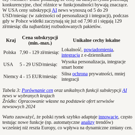
konkurencyjne, choć różnice w funkcjonalności bywają znaczące.
W USA ceny subskrypcji
AI
news wynoszą od 5 do 29
USD/miesiąc (w zależności od personalizacji i integracji), podczas
gdy w Polsce widełki zaczynają się już od 7,90 zł i sięgają 129
zł/miesiąc dla najbardziej rozbudowanych pakietów.
Cena subskrypcji
Kraj
Unikalne cechy lokalne
(min.-max.)
Lokalność,
powiadomienia
,
Polska
7,90 - 129 zł/miesiąc
integracja
z e-dziennikami
Wysoka personalizacja, integracje
USA
5 - 29 USD/miesiąc
smart home
Silna
ochrona
prywatności, mniej
Niemcy
4 - 15 EUR/miesiąc
integracji
Tabela 3:
Porównanie cen
oraz unikalnych funkcji subskrypcji
AI
news w wybranych krajach
Źródło: Opracowanie własne na podstawie ofert serwisów
newsowych 2024
Warto zauważyć, że polski rynek szybko adaptuje
innowacje
, często
testując nowe funkcje (np. automatyczne
analizy
trendów)
wcześniej niż reszta Europy, co wpływa na dynamiczne zmiany cen.