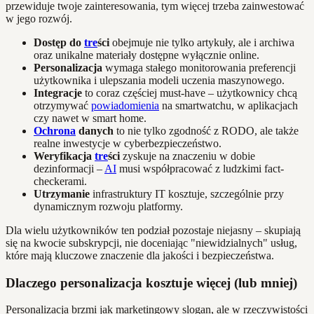
przewiduje twoje zainteresowania, tym więcej trzeba zainwestować
w jego rozwój.
Dostęp do
tre
ści
obejmuje nie tylko artykuły, ale i archiwa
oraz unikalne materiały dostępne wyłącznie online.
Personalizacja
wymaga stałego monitorowania preferencji
użytkownika i ulepszania modeli uczenia maszynowego.
Integracje
to coraz częściej must-have – użytkownicy chcą
otrzymywać
powiadomienia
na smartwatchu, w aplikacjach
czy nawet w smart home.
Ochrona
danych
to nie tylko zgodność z RODO, ale także
realne inwestycje w cyberbezpieczeństwo.
Weryfikacja
tre
ści
zyskuje na znaczeniu w dobie
dezinformacji –
AI
musi współpracować z ludzkimi fact-
checkerami.
Utrzymanie
infrastruktury IT kosztuje, szczególnie przy
dynamicznym rozwoju platformy.
Dla wielu użytkowników ten podział pozostaje niejasny – skupiają
się na kwocie subskrypcji, nie doceniając "niewidzialnych" usług,
które mają kluczowe znaczenie dla jakości i bezpieczeństwa.
Dlaczego personalizacja kosztuje więcej (lub mniej)
Personalizacja brzmi jak marketingowy slogan, ale w rzeczywistości