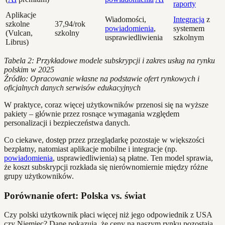
raporty
Aplikacje
Wiadomości,
Integracja
z
szkolne
37,94/rok
powiadomienia
,
systemem
(Vulcan,
szkolny
usprawiedliwienia
szkolnym
Librus)
Tabela 2: Przykładowe modele subskrypcji i zakres usług na rynku
polskim w 2025
Źródło: Opracowanie własne na podstawie ofert rynkowych i
oficjalnych danych serwisów edukacyjnych
W praktyce, coraz więcej użytkowników przenosi się na wyższe
pakiety – głównie przez rosnące wymagania względem
personalizacji i bezpieczeństwa danych.
Co ciekawe, dostęp przez przeglądarkę pozostaje w większości
bezpłatny, natomiast aplikacje mobilne i integracje (np.
powiadomienia
, usprawiedliwienia) są płatne. Ten model sprawia,
że koszt subskrypcji rozkłada się nierównomiernie między różne
grupy użytkowników.
Porównanie ofert: Polska vs. świat
Czy polski użytkownik płaci więcej niż jego odpowiednik z USA
czy Niemiec? Dane pokazują, że ceny na naszym rynku pozostają