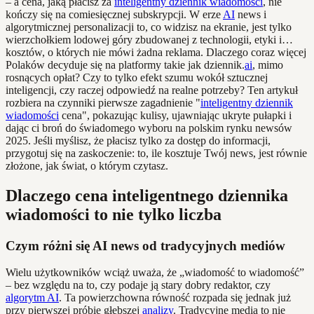
– a cena, jaką płacisz za
inteligentny dziennik wiadomości
, nie
kończy się na comiesięcznej subskrypcji. W erze
AI
news i
algorytmicznej personalizacji to, co widzisz na ekranie, jest tylko
wierzchołkiem lodowej góry zbudowanej z technologii, etyki i…
kosztów, o których nie mówi żadna reklama. Dlaczego coraz więcej
Polaków decyduje się na platformy takie jak dziennik.
ai
, mimo
rosnących opłat? Czy to tylko efekt szumu wokół sztucznej
inteligencji, czy raczej odpowiedź na realne potrzeby? Ten artykuł
rozbiera na czynniki pierwsze zagadnienie "
inteligentny dziennik
wiadomości
cena", pokazując kulisy, ujawniając ukryte pułapki i
dając ci broń do świadomego wyboru na polskim rynku newsów
2025. Jeśli myślisz, że płacisz tylko za dostęp do informacji,
przygotuj się na zaskoczenie: to, ile kosztuje Twój news, jest równie
złożone, jak świat, o którym czytasz.
Dlaczego cena inteligentnego dziennika
wiadomości to nie tylko liczba
Czym różni się AI news od tradycyjnych mediów
Wielu użytkowników wciąż uważa, że „wiadomość to wiadomość”
– bez względu na to, czy podaje ją stary dobry redaktor, czy
algorytm AI
. Ta powierzchowna równość rozpada się jednak już
przy pierwszej próbie głębszej
analizy
. Tradycyjne media to nie