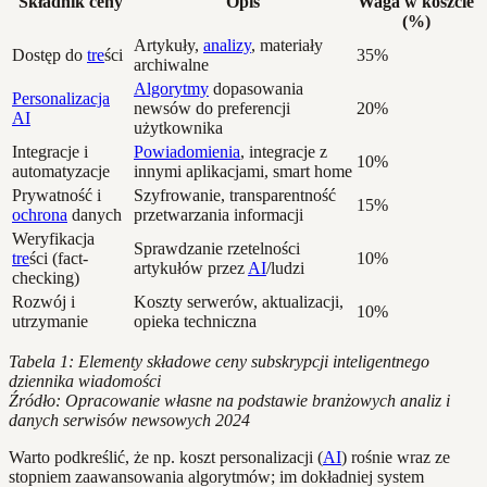
Składnik ceny
Opis
Waga w koszcie
(%)
Artykuły,
analizy
, materiały
Dostęp do
tre
ści
35%
archiwalne
Algorytmy
dopasowania
Personalizacja
newsów do preferencji
20%
AI
użytkownika
Integracje i
Powiadomienia
, integracje z
10%
automatyzacje
innymi aplikacjami, smart home
Prywatność i
Szyfrowanie, transparentność
15%
ochrona
danych
przetwarzania informacji
Weryfikacja
Sprawdzanie rzetelności
tre
ści (fact-
10%
artykułów przez
AI
/ludzi
checking)
Rozwój i
Koszty serwerów, aktualizacji,
10%
utrzymanie
opieka techniczna
Tabela 1: Elementy składowe ceny subskrypcji inteligentnego
dziennika wiadomości
Źródło: Opracowanie własne na podstawie branżowych analiz i
danych serwisów newsowych 2024
Warto podkreślić, że np. koszt personalizacji (
AI
) rośnie wraz ze
stopniem zaawansowania algorytmów; im dokładniej system