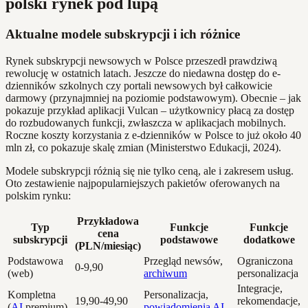
polski rynek pod lupą
Aktualne modele subskrypcji i ich różnice
Rynek subskrypcji newsowych w Polsce przeszedł prawdziwą
rewolucję w ostatnich latach. Jeszcze do niedawna dostęp do e-
dzienników szkolnych czy portali newsowych był całkowicie
darmowy (przynajmniej na poziomie podstawowym). Obecnie – jak
pokazuje przykład aplikacji Vulcan – użytkownicy płacą za dostęp
do rozbudowanych funkcji, zwłaszcza w aplikacjach mobilnych.
Roczne koszty korzystania z e-dzienników w Polsce to już około 40
mln zł, co pokazuje skalę zmian (Ministerstwo Edukacji, 2024).
Modele subskrypcji różnią się nie tylko ceną, ale i zakresem usług.
Oto zestawienie najpopularniejszych pakietów oferowanych na
polskim rynku:
Przykładowa
Typ
Funkcje
Funkcje
cena
subskrypcji
podstawowe
dodatkowe
(PLN/miesiąc)
Podstawowa
Przegląd newsów,
Ograniczona
0-9,90
(web)
archiwum
personalizacja
Integracje,
Kompletna
Personalizacja,
19,90-49,90
rekomendacje,
(
AI
premium)
powiadomienia
AI