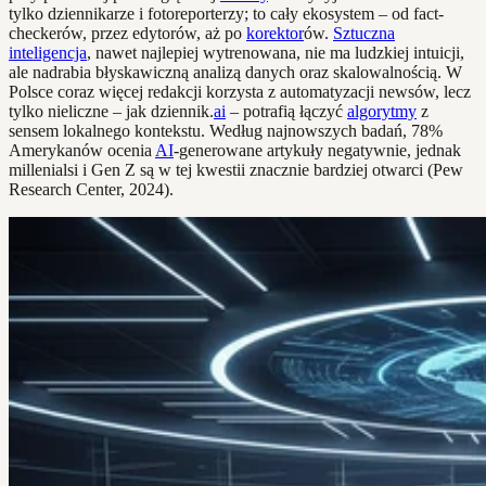
tylko dziennikarze i fotoreporterzy; to cały ekosystem – od fact-
checkerów, przez edytorów, aż po
korektor
ów.
Sztuczna
inteligencja
, nawet najlepiej wytrenowana, nie ma ludzkiej intuicji,
ale nadrabia błyskawiczną analizą danych oraz skalowalnością. W
Polsce coraz więcej redakcji korzysta z automatyzacji newsów, lecz
tylko nieliczne – jak dziennik.
ai
– potrafią łączyć
algorytmy
z
sensem lokalnego kontekstu. Według najnowszych badań, 78%
Amerykanów ocenia
AI
-generowane artykuły negatywnie, jednak
millenialsi i Gen Z są w tej kwestii znacznie bardziej otwarci (Pew
Research Center, 2024).