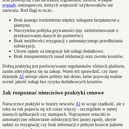
sygnały
ostrzegawcze, których większość użytkowników nie
zauważa. Red flagi to m.in.:
Brak jasnego rozdzielenia między usługami bezpłatnymi a
płatnymi.
Nieczytelna polityka prywatności (np. nieinformowanie o
przekazywaniu danych do partnerów).
Brak możliwości rezygnacji z automatycznego przedłużania
subskrypcji.
Ukryte opłaty za integracje lub usługi dodatkowe.
Brak transparentnych zasad reklamacji oraz zwrotu kosztów.
Dobrą praktyką jest porównywanie regulaminów różnych platform,
zanim zdecydujesz się na zakup. Warto też sprawdzić, czy dany
dziennik
AI
oferuje okres próbny lub demo, które pozwolą realnie
ocenić jakość usługi bez ryzyka dodatkowych kosztów.
Jak rozpoznać nieuczciwe praktyki cenowe
Nieuczciwe praktyki w branży newsów
AI
to wciąż rzadkość, ale z
roku na rok pojawia się ich coraz więcej – szczególnie w mniej
znanych aplikacjach czy startupach. Najczęstsze sztuczki to
automatyczne odnawianie subskrypcji bez jasnej zgody, ukryte
opłaty za rezygnację czy brak informacji o pełnym koszcie pakietu