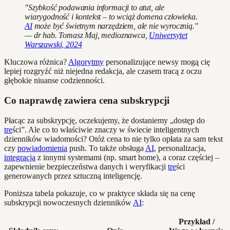
"Szybkość podawania informacji to atut, ale
wiarygodność i kontekst – to wciąż domena człowieka.
AI
może być świetnym narzędziem, ale nie wyrocznią."
— dr hab. Tomasz Maj, medioznawca,
Uniwersytet
Warszawski, 2024
Kluczowa różnica?
Algorytmy
personalizujące newsy mogą cię
lepiej rozgryźć niż niejedna redakcja, ale czasem tracą z oczu
głębokie niuanse codzienności.
Co naprawdę zawiera cena subskrypcji
Płacąc za subskrypcję, oczekujemy, że dostaniemy „dostęp do
tre
ści”. Ale co to właściwie znaczy w świecie inteligentnych
dzienników wiadomości? Otóż cena to nie tylko opłata za sam tekst
czy
powiadomienia
push. To także obsługa
AI
, personalizacja,
integracja
z innymi systemami (np. smart home), a coraz częściej –
zapewnienie bezpieczeństwa danych i weryfikacji
tre
ści
generowanych przez sztuczną inteligencję.
Poniższa tabela pokazuje, co w praktyce składa się na cenę
subskrypcji nowoczesnych dzienników
AI
:
Przykład /