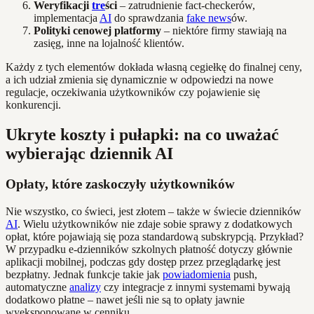
Weryfikacji
tre
ści
– zatrudnienie fact-checkerów,
implementacja
AI
do sprawdzania
fake news
ów.
Polityki cenowej platformy
– niektóre firmy stawiają na
zasięg, inne na lojalność klientów.
Każdy z tych elementów dokłada własną cegiełkę do finalnej ceny,
a ich udział zmienia się dynamicznie w odpowiedzi na nowe
regulacje, oczekiwania użytkowników czy pojawienie się
konkurencji.
Ukryte koszty i pułapki: na co uważać
wybierając dziennik AI
Opłaty, które zaskoczyły użytkowników
Nie wszystko, co świeci, jest złotem – także w świecie dzienników
AI
. Wielu użytkowników nie zdaje sobie sprawy z dodatkowych
opłat, które pojawiają się poza standardową subskrypcją. Przykład?
W przypadku e-dzienników szkolnych płatność dotyczy głównie
aplikacji mobilnej, podczas gdy dostęp przez przeglądarkę jest
bezpłatny. Jednak funkcje takie jak
powiadomienia
push,
automatyczne
analizy
czy integracje z innymi systemami bywają
dodatkowo płatne – nawet jeśli nie są to opłaty jawnie
wyeksponowane w cenniku.