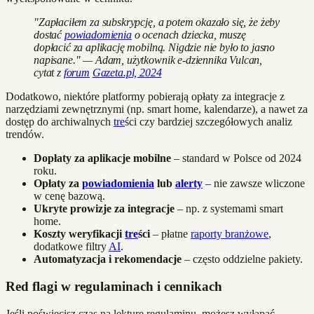
"Zapłaciłem za subskrypcję, a potem okazało się, że żeby
dostać
powiadomienia
o ocenach dziecka, muszę
dopłacić za aplikację mobilną. Nigdzie nie było to jasno
napisane." — Adam, użytkownik e-dziennika Vulcan,
cytat z
forum
Gazeta.pl, 2024
Dodatkowo, niektóre platformy pobierają opłaty za integracje z
narzędziami zewnętrznymi (np. smart home, kalendarze), a nawet za
dostęp do archiwalnych
tre
ści czy bardziej szczegółowych analiz
trendów.
Dopłaty za aplikacje mobilne
– standard w Polsce od 2024
roku.
Opłaty za
powiadomienia
lub
alerty
– nie zawsze wliczone
w cenę bazową.
Ukryte prowizje za integracje
– np. z systemami smart
home.
Koszty weryfikacji
tre
ści
– płatne
raporty branżowe
,
dodatkowe filtry
AI
.
Automatyzacja i rekomendacje
– często oddzielne pakiety.
Red flagi w regulaminach i cennikach
Jeśli poświęcisz czas na lekturę regulaminu, możesz wyłapać