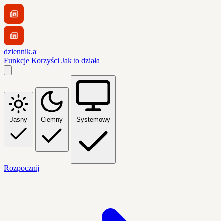
dziennik.ai
Funkcje
Korzyści
Jak to działa
Jasny
Ciemny
Systemowy
Rozpocznij